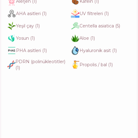
Alerjen
(
1
)
Kafein
(
1
)
AHA asitleri
(
1
)
UV filtreleri
(
1
)
Yeşil çay
(
1
)
Centella asiatica
(
5
)
Yosun
(
1
)
Aloe
(
1
)
PHA asitleri
(
1
)
Hyaluronik asit
(
1
)
PDRN (polinükleotitler)
Propolis / bal
(
1
)
(
1
)