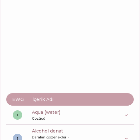
EWG
İçerik Adı
aqua (water)
1
Çözücü
alcohol denat
Daralan gözenekler
1