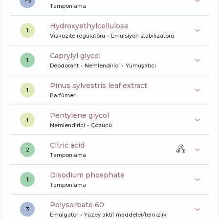
1-3
Tamponlama
hydroxyethylcellulose
1
Viskozite regülatörü
Emülsiyon stabilizatörü
caprylyl glycol
1
Deodorant
Nemlendirici
Yumuşatıcı
pinus sylvestris leaf extract
1
Parfümeri
pentylene glycol
1
Nemlendirici
Çözücü
citric acid
2
Tamponlama
disodium phosphate
1
Tamponlama
polysorbate 60
3
Emülgatör
Yüzey aktif maddeler/temizlik