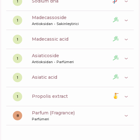
sodium dna
1
madecassoside
1
Antioksidan
Sakinleştirici
madecassic acid
1
asiaticoside
1
Antioksidan
Parfümeri
asiatic acid
1
propolis extract
1
Parfum (Fragrance)
8
Parfümeri