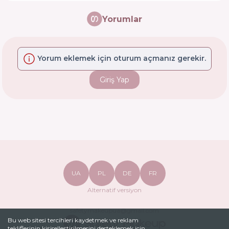
Yorumlar
Yorum eklemek için oturum açmanız gerekir.
Giriş Yap
UA
PL
DE
FR
Alternatif versiyon
safetymakeupua@gmail.com
Bu web sitesi tercihleri ​​kaydetmek ve reklam
tekliflerinin kişiselleştirilmesini desteklemek için