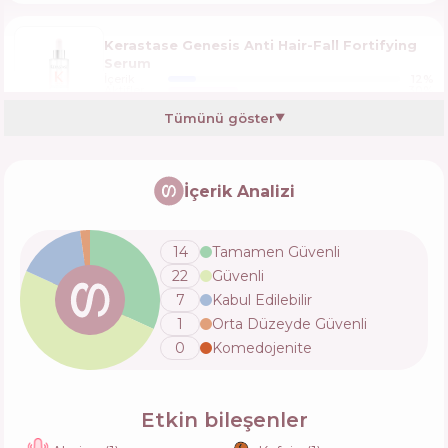
Kerastase Genesis Anti Hair-Fall Fortifying
Serum
İçerik
12
%
Aktifler
30
%
Fonksiyonlar
54
%
Tümünü göster
▼
VT Cosmetics PDRN Reedle Shot Hair
Ampoule 300dL
İçerik Analizi
İçerik
13
%
Aktifler
28
%
Fonksiyonlar
53
%
14
Tamamen Güvenli
22
Güvenli
7
Kabul Edilebilir
1
Orta Düzeyde Güvenli
0
Komedojenite
Etkin bileşenler