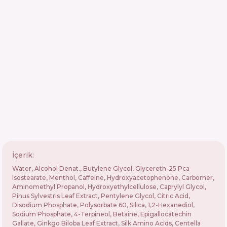
İçerik:
Water, Alcohol Denat., Butylene Glycol, Glycereth-25 Pca
Isostearate, Menthol, Caffeine, Hydroxyacetophenone, Carbomer,
Aminomethyl Propanol, Hydroxyethylcellulose, Caprylyl Glycol,
Pinus Sylvestris Leaf Extract, Pentylene Glycol, Citric Acid,
Disodium Phosphate, Polysorbate 60, Silica, 1,2-Hexanediol,
Sodium Phosphate, 4-Terpineol, Betaine, Epigallocatechin
Gallate, Ginkgo Biloba Leaf Extract, Silk Amino Acids, Centella