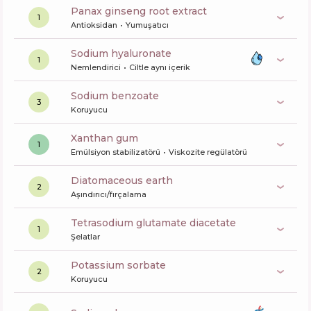
panax ginseng root extract
1
Antioksidan
Yumuşatıcı
sodium hyaluronate
1
Nemlendirici
Ciltle aynı içerik
sodium benzoate
3
Koruyucu
xanthan gum
1
Emülsiyon stabilizatörü
Viskozite regülatörü
diatomaceous earth
2
Aşındırıcı/fırçalama
tetrasodium glutamate diacetate
1
Şelatlar
potassium sorbate
2
Koruyucu