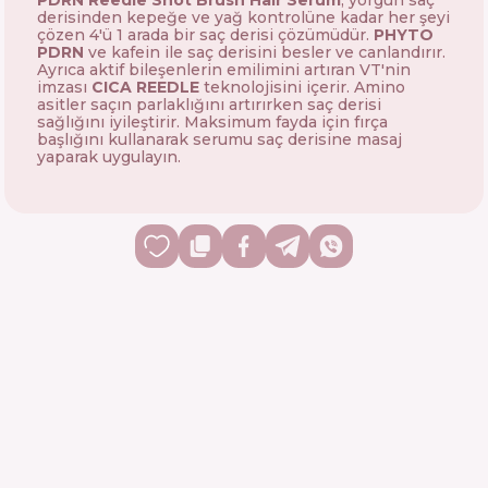
PDRN Reedle Shot Brush Hair Serum
, yorgun saç
derisinden kepeğe ve yağ kontrolüne kadar her şeyi
çözen 4'ü 1 arada bir saç derisi çözümüdür.
PHYTO
PDRN
ve kafein ile saç derisini besler ve canlandırır.
Ayrıca aktif bileşenlerin emilimini artıran VT'nin
imzası
CICA REEDLE
teknolojisini içerir. Amino
asitler saçın parlaklığını artırırken saç derisi
sağlığını iyileştirir. Maksimum fayda için fırça
başlığını kullanarak serumu saç derisine masaj
yaparak uygulayın.