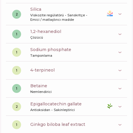
silica
2
Viskozite regülatörü
Sanskritçe
Emici / matlaştırıcı madde
1,2-hexanediol
1
Çözücü
sodium phosphate
1
Tamponlama
4-terpineol
1
betaine
1
Nemlendirici
epigallocatechin gallate
2
Antioksidan
Sakinleştirici
ginkgo biloba leaf extract
1