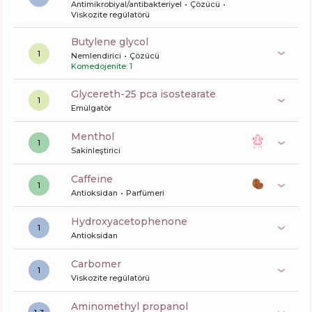
Antimikrobiyal/antibakteriyel
Çözücü
Viskozite regülatörü
butylene glycol
1
Nemlendirici
Çözücü
Komedojenite: 1
glycereth-25 pca isostearate
1
Emülgatör
menthol
1
Sakinleştirici
caffeine
1
Antioksidan
Parfümeri
Hydroxyacetophenone
1
Antioksidan
carbomer
1
Viskozite regülatörü
aminomethyl propanol