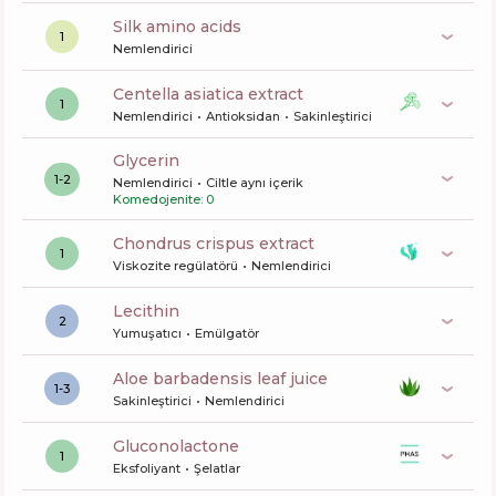
silk amino acids
1
Nemlendirici
centella asiatica extract
1
Nemlendirici
Antioksidan
Sakinleştirici
glycerin
1-2
Nemlendirici
Ciltle aynı içerik
Komedojenite: 0
chondrus crispus extract
1
Viskozite regülatörü
Nemlendirici
lecithin
2
Yumuşatıcı
Emülgatör
aloe barbadensis leaf juice
1-3
Sakinleştirici
Nemlendirici
gluconolactone
1
Eksfoliyant
Şelatlar