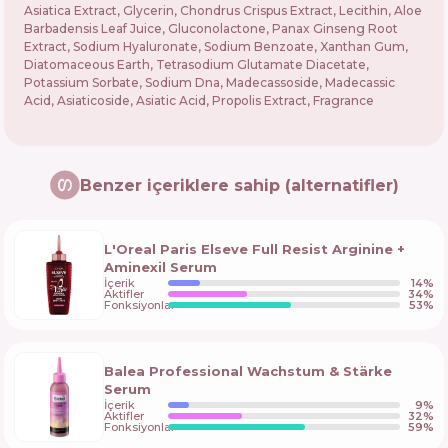
Asiatica Extract, Glycerin, Chondrus Crispus Extract, Lecithin, Aloe
Barbadensis Leaf Juice, Gluconolactone, Panax Ginseng Root
Extract, Sodium Hyaluronate, Sodium Benzoate, Xanthan Gum,
Diatomaceous Earth, Tetrasodium Glutamate Diacetate,
Potassium Sorbate, Sodium Dna, Madecassoside, Madecassic
Acid, Asiaticoside, Asiatic Acid, Propolis Extract, Fragrance
Benzer içeriklere sahip (alternatifler)
L'Oreal Paris Elseve Full Resist Arginine +
Aminexil Serum
İçerik
14
%
Aktifler
34
%
Fonksiyonlar
53
%
Balea Professional Wachstum & Stärke
Serum
İçerik
9
%
Aktifler
32
%
Fonksiyonlar
59
%