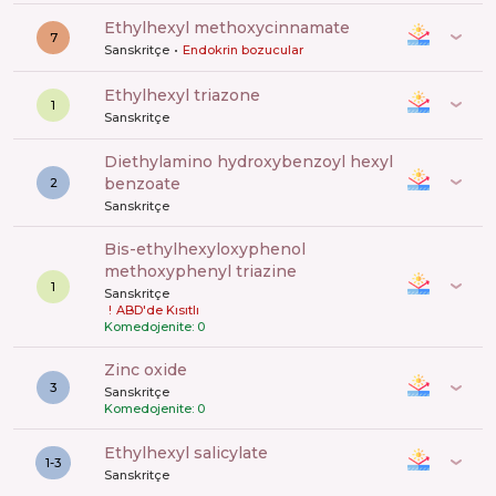
ethylhexyl methoxycinnamate
7
Sanskritçe
Endokrin bozucular
ethylhexyl triazone
1
Sanskritçe
diethylamino hydroxybenzoyl hexyl
benzoate
2
Sanskritçe
bis-ethylhexyloxyphenol
methoxyphenyl triazine
1
Sanskritçe
!
ABD'de Kısıtlı
Komedojenite: 0
zinc oxide
3
Sanskritçe
Komedojenite: 0
ethylhexyl salicylate
1-3
Sanskritçe