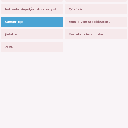
Antimikrobiyal/antibakteriyel
Çözücü
Sanskritçe
Emülsiyon stabilizatörü
Şelatlar
Endokrin bozucular
PFAS