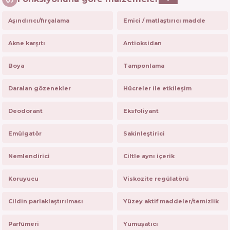
Aşındırıcı/fırçalama
Emici / matlaştırıcı madde
Akne karşıtı
Antioksidan
Boya
Tamponlama
Daralan gözenekler
Hücreler ile etkileşim
Deodorant
Eksfoliyant
Emülgatör
Sakinleştirici
Nemlendirici
Ciltle aynı içerik
Koruyucu
Viskozite regülatörü
Cildin parlaklaştırılması
Yüzey aktif maddeler/temizlik
Parfümeri
Yumuşatıcı