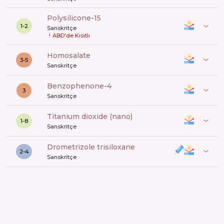
polysilicone-15
1-2
Sanskritçe
!
ABD'de Kısıtlı
Homosalate
3-5
Sanskritçe
benzophenone-4
3
Sanskritçe
titanium dioxide (nano)
1-8
Sanskritçe
drometrizole trisiloxane
2-4
Sanskritçe