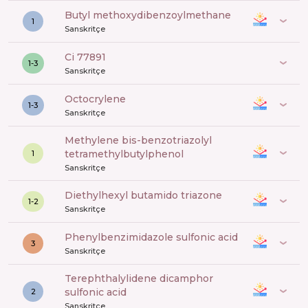
butyl methoxydibenzoylmethane
1
Sanskritçe
ci 77891
1-3
Sanskritçe
octocrylene
1-3
Sanskritçe
methylene bis-benzotriazolyl
tetramethylbutylphenol
1
Sanskritçe
diethylhexyl butamido triazone
1-2
Sanskritçe
phenylbenzimidazole sulfonic acid
3
Sanskritçe
terephthalylidene dicamphor
sulfonic acid
2
Sanskritçe