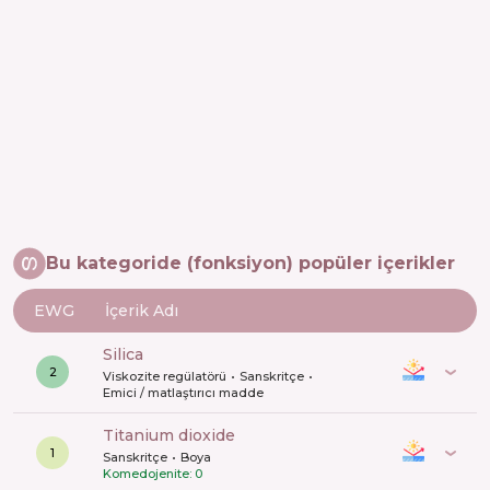
Bu kategoride (fonksiyon) popüler içerikler
EWG
İçerik Adı
silica
2
Viskozite regülatörü
Sanskritçe
Emici / matlaştırıcı madde
titanium dioxide
1
Sanskritçe
Boya
Komedojenite: 0