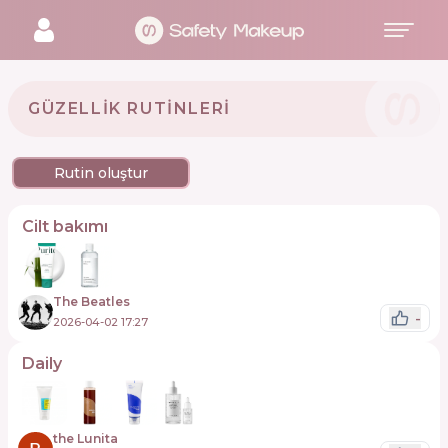
GÜZELLIK RUTINLERI
Rutin oluştur
Cilt bakımı
The Beatles
-
2026-04-02 17:27
Daily
the Lunita