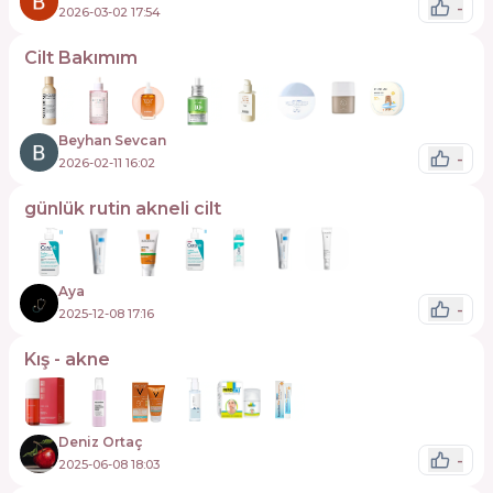
-
2026-03-02 17:54
Cilt Bakımım🤍
Beyhan Sevcan
-
2026-02-11 16:02
günlük rutin akneli cilt
Aya
-
2025-12-08 17:16
Kış - akne
Deniz Ortaç
-
2025-06-08 18:03