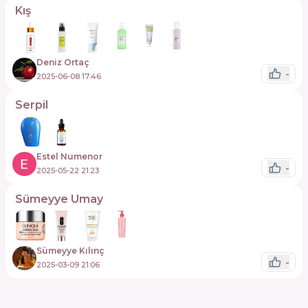
Kış
Deniz Ortaç
-
2025-06-08 17:46
Serpil
Estel Numenor
-
2025-05-22 21:23
Sümeyye Umay
Sümeyye Kılınç
-
2025-03-09 21:06