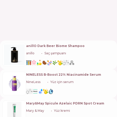
anillO Dark Beer Biome Shampoo
anillo
🇰🇷
Saç şampuanı
NINELESS B-Boost 22% Niacinamide Serum
NineLess
🇰🇷
Yüz için serum
Mary&May Spicule Azelaic PDRN Spot Cream
Mary & May
🇰🇷
Yüz kremi