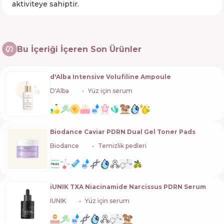
aktiviteye sahiptir.
Bu İçeriği İçeren Son Ürünler
d'Alba Intensive Volufiline Ampoule
D'Alba
🇰🇷
Yüz için serum
Biodance Caviar PDRN Dual Gel Toner Pads
Biodance
🇰🇷
Temizlik pedleri
iUNIK TXA Niacinamide Narcissus PDRN Serum
IUNIK
🇰🇷
Yüz için serum