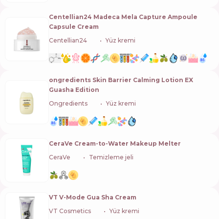
Centellian24 Madeca Mela Capture Ampoule
Capsule Cream
Centellian24
🇰🇷
Yüz kremi
ongredients Skin Barrier Calming Lotion EX
Guasha Edition
Ongredients
🇰🇷
Yüz kremi
CeraVe Cream-to-Water Makeup Melter
CeraVe
🇺🇸
Temizleme jeli
VT V-Mode Gua Sha Cream
VT Cosmetics
🇰🇷
Yüz kremi