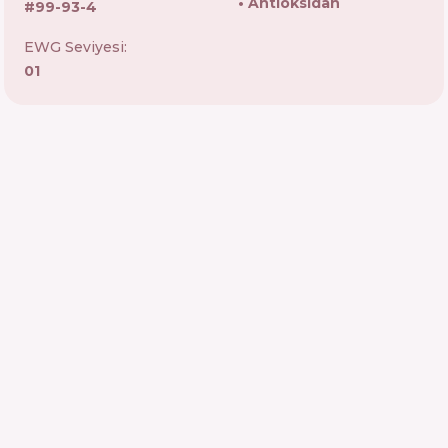
Antioksidan
#
99-93-4
EWG Seviyesi:
01