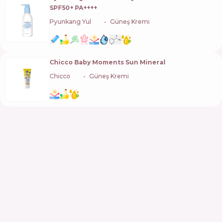
SPF50+ PA++++
Pyunkang Yul
🇰🇷
Güneş Kremi
Chicco Baby Moments Sun Mineral
Chicco
🇮🇹
Güneş Kremi