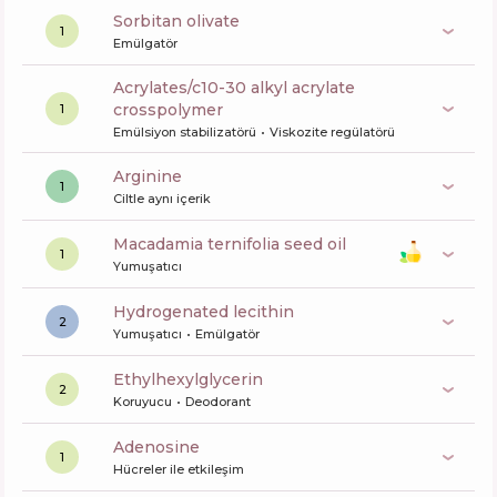
sorbitan olivate
1
Emülgatör
acrylates/c10-30 alkyl acrylate
crosspolymer
1
Emülsiyon stabilizatörü
Viskozite regülatörü
arginine
1
Ciltle aynı içerik
macadamia ternifolia seed oil
1
Yumuşatıcı
hydrogenated lecithin
2
Yumuşatıcı
Emülgatör
ethylhexylglycerin
2
Koruyucu
Deodorant
Adenosine
1
Hücreler ile etkileşim