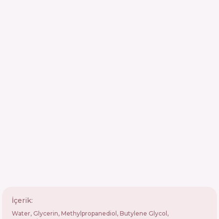
İçerik:
Water, Glycerin, Methylpropanediol, Butylene Glycol,