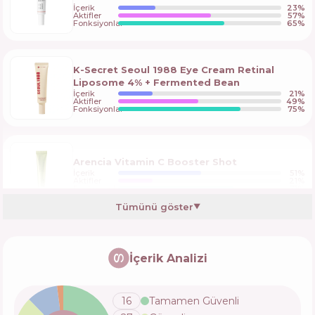
İçerik
23
%
Aktifler
57
%
Fonksiyonlar
65
%
K-Secret Seoul 1988 Eye Cream Retinal
Liposome 4% + Fermented Bean
İçerik
21
%
Aktifler
49
%
Fonksiyonlar
75
%
Arencia Vitamin C Booster Shot
İçerik
51
%
Aktifler
21
%
Fonksiyonlar
71
%
Tümünü göster
▼
MEDIPEEL Phyto EX PDRN Lifting Shot Drop
Gel Cream
İçerik Analizi
İçerik
17
%
Aktifler
45
%
Fonksiyonlar
70
%
16
Tamamen Güvenli