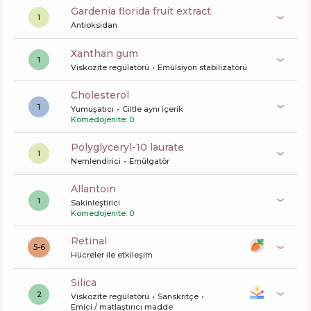
gardenia florida fruit extract
1
Antioksidan
xanthan gum
1
Viskozite regülatörü
Emülsiyon stabilizatörü
cholesterol
1
Yumuşatıcı
Ciltle aynı içerik
Komedojenite: 0
polyglyceryl-10 laurate
1
Nemlendirici
Emülgatör
allantoin
1
Sakinleştirici
Komedojenite: 0
retinal
5-6
Hücreler ile etkileşim
silica
2
Viskozite regülatörü
Sanskritçe
Emici / matlaştırıcı madde