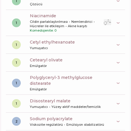
1
Çözücü
niacinamide
Cildin parlaklaştırılması
Nemlendirici
1
Hücreler ile etkileşim
Akne karşıtı
Komedojenite: 0
cetyl ethylhexanoate
1
Yumuşatıcı
cetearyl olivate
1
Emülgatör
polyglyceryl-3 methylglucose
distearate
1
Emülgatör
diisostearyl malate
1
Yumuşatıcı
Yüzey aktif maddeler/temizlik
sodium polyacrylate
2
Viskozite regülatörü
Emülsiyon stabilizatörü