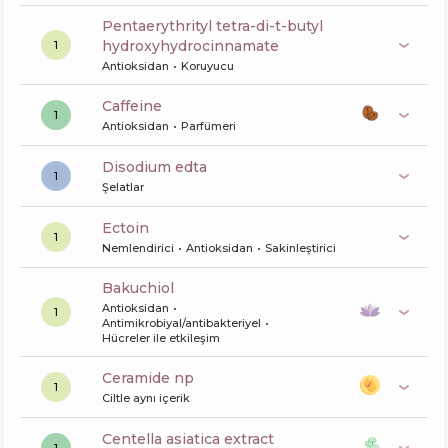
pentaerythrityl tetra-di-t-butyl
hydroxyhydrocinnamate
1
Antioksidan
Koruyucu
caffeine
1
Antioksidan
Parfümeri
disodium edta
1
Şelatlar
ectoin
1
Nemlendirici
Antioksidan
Sakinleştirici
bakuchiol
Antioksidan
1
Antimikrobiyal/antibakteriyel
Hücreler ile etkileşim
ceramide np
1
Ciltle aynı içerik
centella asiatica extract