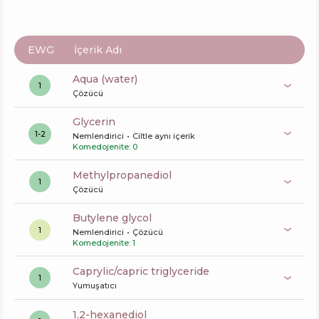
EWG
İçerik Adı
aqua (water)
1
Çözücü
glycerin
1-2
Nemlendirici
Ciltle aynı içerik
Komedojenite: 0
methylpropanediol
1
Çözücü
butylene glycol
1
Nemlendirici
Çözücü
Komedojenite: 1
caprylic/capric triglyceride
1
Yumuşatıcı
1,2-hexanediol