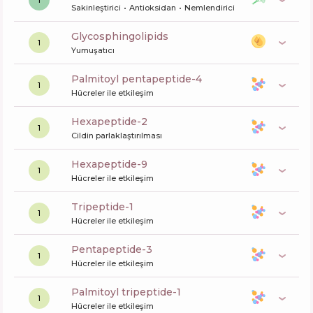
1
Sakinleştirici
Antioksidan
Nemlendirici
glycosphingolipids
1
Yumuşatıcı
palmitoyl pentapeptide-4
1
Hücreler ile etkileşim
hexapeptide-2
1
Cildin parlaklaştırılması
hexapeptide-9
1
Hücreler ile etkileşim
tripeptide-1
1
Hücreler ile etkileşim
pentapeptide-3
1
Hücreler ile etkileşim
palmitoyl tripeptide-1
1
Hücreler ile etkileşim