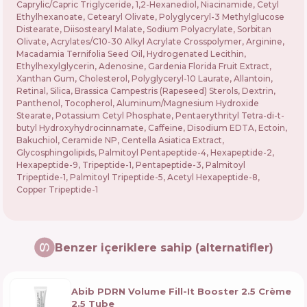
Caprylic/Capric Triglyceride, 1,2-Hexanediol, Niacinamide, Cetyl
Ethylhexanoate, Cetearyl Olivate, Polyglyceryl-3 Methylglucose
Distearate, Diisostearyl Malate, Sodium Polyacrylate, Sorbitan
Olivate, Acrylates/C10-30 Alkyl Acrylate Crosspolymer, Arginine,
Macadamia Ternifolia Seed Oil, Hydrogenated Lecithin,
Ethylhexylglycerin, Adenosine, Gardenia Florida Fruit Extract,
Xanthan Gum, Cholesterol, Polyglyceryl-10 Laurate, Allantoin,
Retinal, Silica, Brassica Campestris (Rapeseed) Sterols, Dextrin,
Panthenol, Tocopherol, Aluminum/Magnesium Hydroxide
Stearate, Potassium Cetyl Phosphate, Pentaerythrityl Tetra-di-t-
butyl Hydroxyhydrocinnamate, Caffeine, Disodium EDTA, Ectoin,
Bakuchiol, Ceramide NP, Centella Asiatica Extract,
Glycosphingolipids, Palmitoyl Pentapeptide-4, Hexapeptide-2,
Hexapeptide-9, Tripeptide-1, Pentapeptide-3, Palmitoyl
Tripeptide-1, Palmitoyl Tripeptide-5, Acetyl Hexapeptide-8,
Copper Tripeptide-1
Benzer içeriklere sahip (alternatifler)
Abib PDRN Volume Fill-It Booster 2.5 Crème
2.5 Tube