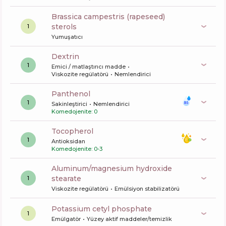
brassica campestris (rapeseed)
sterols
1
Yumuşatıcı
dextrin
1
Emici / matlaştırıcı madde
Viskozite regülatörü
Nemlendirici
panthenol
1
Sakinleştirici
Nemlendirici
Komedojenite: 0
tocopherol
1
Antioksidan
Komedojenite: 0-3
aluminum/magnesium hydroxide
stearate
1
Viskozite regülatörü
Emülsiyon stabilizatörü
potassium cetyl phosphate
1
Emülgatör
Yüzey aktif maddeler/temizlik