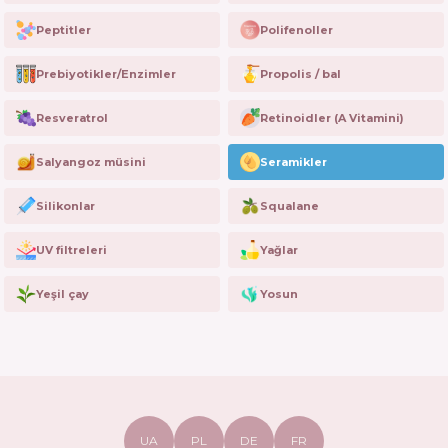
Peptitler
Polifenoller
Prebiyotikler/Enzimler
Propolis / bal
Resveratrol
Retinoidler (A Vitamini)
Salyangoz müsini
Seramikler
Silikonlar
Squalane
UV filtreleri
Yağlar
Yeşil çay
Yosun
UA
PL
DE
FR