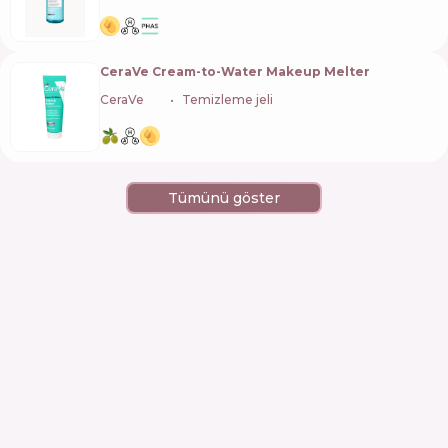
CeraVe Cream-to-Water Makeup Melter
CeraVe
🇺🇸
Temizleme jeli
Tümünü göster