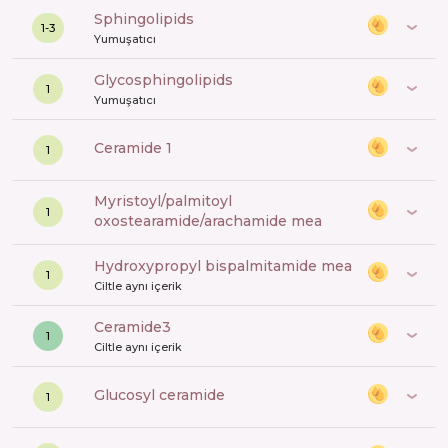
sphingolipids
1-3
Yumuşatıcı
glycosphingolipids
1
Yumuşatıcı
ceramide 1
1
myristoyl/palmitoyl
1
oxostearamide/arachamide mea
hydroxypropyl bispalmitamide mea
1
Ciltle aynı içerik
ceramide3
1
Ciltle aynı içerik
glucosyl ceramide
1