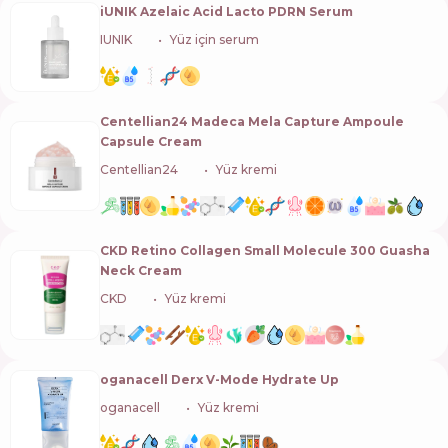
iUNIK Azelaic Acid Lacto PDRN Serum
IUNIK
🇰🇷
Yüz için serum
Centellian24 Madeca Mela Capture Ampoule
Capsule Cream
Centellian24
🇰🇷
Yüz kremi
CKD Retino Collagen Small Molecule 300 Guasha
Neck Cream
CKD
🇰🇷
Yüz kremi
oganacell Derx V-Mode Hydrate Up
oganacell
🇰🇷
Yüz kremi