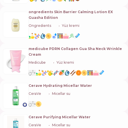
ongredients Skin Barrier Calming Lotion EX
Guasha Edition
Ongredients
🇰🇷
Yüz kremi
medicube PDRN Collagen Gua Sha Neck Wrinkle
Cream
Medicube
🇰🇷
Yüz kremi
Cerave Hydrating Micellar Water
CeraVe
🇺🇸
Micellar su
Cerave Purifying Micellar Water
CeraVe
🇺🇸
Micellar su