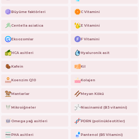
Büyüme faktörleri
C Vitamini
Centella asiatica
E Vitamini
Eksozomlar
F Vitamini
HCA asitleri
Hyaluronik asit
Kafein
Kil
Koenzim Q10
Kolajen
Mantarlar
Meyan Kökü
Mikroiğneler
Niasinamid (B3 vitamini)
Omega yağ asitleri
PDRN (polinükleotitler)
PHA asitleri
Pantenol (B5 Vitamini)