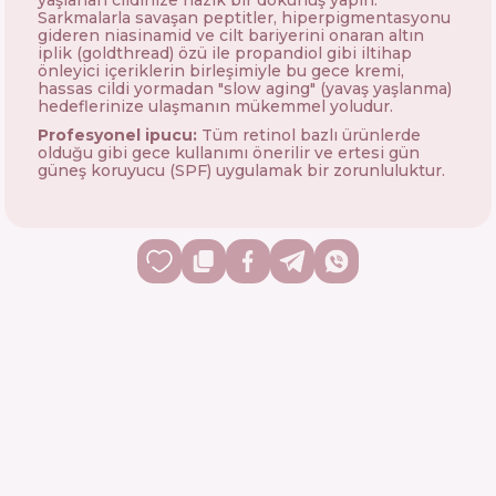
yaşlanan cildinize nazik bir dokunuş yapın.
Sarkmalarla savaşan peptitler, hiperpigmentasyonu
gideren niasinamid ve cilt bariyerini onaran altın
iplik (goldthread) özü ile propandiol gibi iltihap
önleyici içeriklerin birleşimiyle bu gece kremi,
hassas cildi yormadan "slow aging" (yavaş yaşlanma)
hedeflerinize ulaşmanın mükemmel yoludur.
Profesyonel ipucu:
Tüm retinol bazlı ürünlerde
olduğu gibi gece kullanımı önerilir ve ertesi gün
güneş koruyucu (SPF) uygulamak bir zorunluluktur.