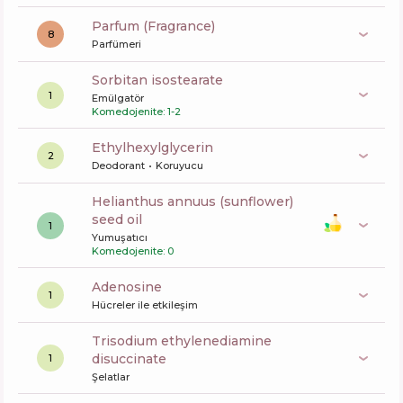
Parfum (Fragrance)
8
Parfümeri
sorbitan isostearate
1
Emülgatör
Komedojenite: 1-2
ethylhexylglycerin
2
Deodorant
Koruyucu
helianthus annuus (sunflower)
seed oil
1
Yumuşatıcı
Komedojenite: 0
Adenosine
1
Hücreler ile etkileşim
trisodium ethylenediamine
disuccinate
1
Şelatlar