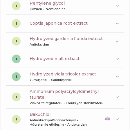
pentylene glycol
1
Çözücü
Nemlendirici
coptis japonica root extract
1
hydrolyzed gardenia florida extract
1
Antioksidan
hydrolyzed malt extract
1
hydrolyzed viola tricolor extract
1
Yumuşatıcı
Sakinleştirici
ammonium polyacryloyldimethyl
taurate
1
Viskozite regülatörü
Emülsiyon stabilizatörü
bakuchiol
1
Antimikrobiyal/antibakteriyel
Hücreler ile etkileşim
Antioksidan