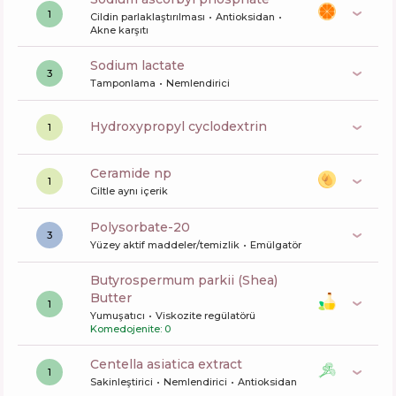
1
Cildin parlaklaştırılması
Antioksidan
Akne karşıtı
sodium lactate
3
Tamponlama
Nemlendirici
hydroxypropyl cyclodextrin
1
ceramide np
1
Ciltle aynı içerik
polysorbate-20
3
Yüzey aktif maddeler/temizlik
Emülgatör
butyrospermum parkii (Shea)
Butter
1
Yumuşatıcı
Viskozite regülatörü
Komedojenite: 0
centella asiatica extract
1
Sakinleştirici
Nemlendirici
Antioksidan