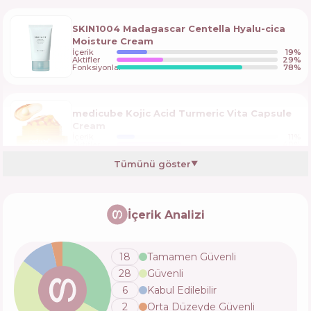
SKIN1004 Madagascar Centella Hyalu-cica
Moisture Cream
İçerik
19
%
Aktifler
29
%
Fonksiyonlar
78
%
medicube Kojic Acid Turmeric Vita Capsule
Cream
İçerik
11
%
Aktifler
40
%
Fonksiyonlar
72
%
Tümünü göster
▼
MEDIPEEL Phyto EX PDRN Lifting Shot Drop
Gel Cream
İçerik Analizi
İçerik
13
%
Aktifler
40
%
Fonksiyonlar
69
%
18
Tamamen Güvenli
28
Güvenli
TOSOWOONG Arbutin 7% + Tranexamic Acid
6
Kabul Edilebilir
4% Cream
2
Orta Düzeyde Güvenli
İçerik
16
%