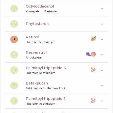
octyldodecanol
1
Yumuşatıcı
Parfümeri
phytosterols
1
retinol
9
Hücreler ile etkileşim
resveratrol
1
Antioksidan
palmitoyl tripeptide-5
1
Hücreler ile etkileşim
beta-glucan
1
Sakinleştirici
Nemlendirici
palmitoyl tripeptide-1
1
Hücreler ile etkileşim