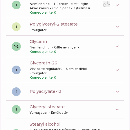
Nemlendirici
Hücreler ile etkileşim
1
Akne karşıtı
Cildin parlaklaştırılması
Komedojenite: 0
polyglyceryl-2 stearate
1
Emülgatör
glycerin
1-2
Nemlendirici
Ciltle aynı içerik
Komedojenite: 0
glycereth-26
Viskozite regülatörü
Nemlendirici
1
Emülgatör
Komedojenite: 0
polyacrylate-13
2
glyceryl stearate
1
Yumuşatıcı
Emülgatör
stearyl alcohol