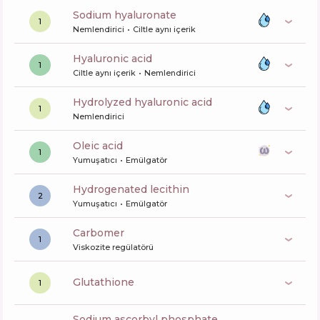
sodium hyaluronate
1
Nemlendirici
Ciltle aynı içerik
hyaluronic acid
1
Ciltle aynı içerik
Nemlendirici
hydrolyzed hyaluronic acid
1
Nemlendirici
oleic acid
1
Yumuşatıcı
Emülgatör
hydrogenated lecithin
2
Yumuşatıcı
Emülgatör
carbomer
1
Viskozite regülatörü
glutathione
1
sodium ascorbyl phosphate