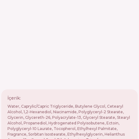
İçerik:
Water, Caprylic/Capric Triglyceride, Butylene Glycol, Cetearyl
Alcohol, 1,2-Hexanediol, Niacinamide, Polyglyceryl-2 Stearate,
Glycerin, Glycereth-26, Polyacrylate-13, Glyceryl Stearate, Stearyl
Alcohol, Propanediol, Hydrogenated Polyisobutene, Ectoin,
Polyglyceryl-10 Laurate, Tocopherol, Ethylhexyl Palmitate,
Fragrance, Sorbitan Isostearate, Ethylhexylglycerin, Helianthus