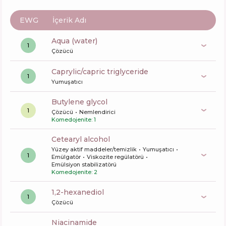
EWG
İçerik Adı
aqua (water)
1
Çözücü
caprylic/capric triglyceride
1
Yumuşatıcı
butylene glycol
1
Çözücü
Nemlendirici
Komedojenite: 1
cetearyl alcohol
Yüzey aktif maddeler/temizlik
Yumuşatıcı
1
Emülgatör
Viskozite regülatörü
Emülsiyon stabilizatörü
Komedojenite: 2
1,2-hexanediol
1
Çözücü
niacinamide