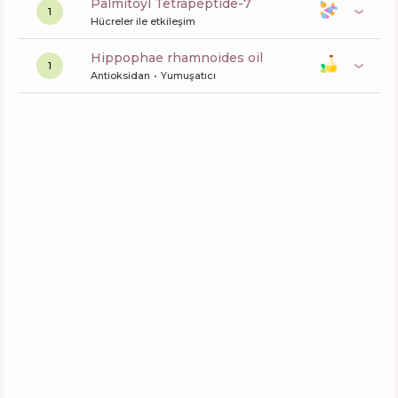
Palmitoyl Tetrapeptide-7
1
Hücreler ile etkileşim
hippophae rhamnoides oil
1
Antioksidan
Yumuşatıcı