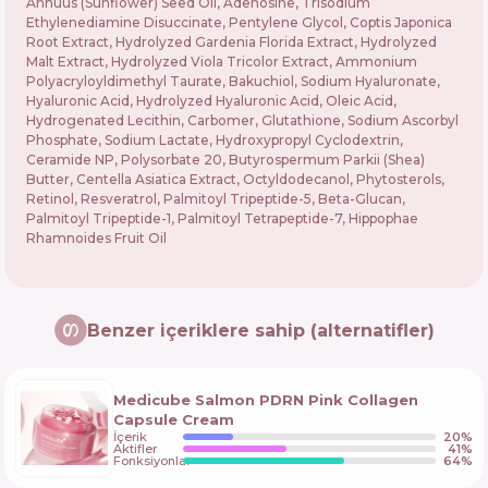
Annuus (Sunflower) Seed Oil, Adenosine, Trisodium
Ethylenediamine Disuccinate, Pentylene Glycol, Coptis Japonica
Root Extract, Hydrolyzed Gardenia Florida Extract, Hydrolyzed
Malt Extract, Hydrolyzed Viola Tricolor Extract, Ammonium
Polyacryloyldimethyl Taurate, Bakuchiol, Sodium Hyaluronate,
Hyaluronic Acid, Hydrolyzed Hyaluronic Acid, Oleic Acid,
Hydrogenated Lecithin, Carbomer, Glutathione, Sodium Ascorbyl
Phosphate, Sodium Lactate, Hydroxypropyl Cyclodextrin,
Ceramide NP, Polysorbate 20, Butyrospermum Parkii (Shea)
Butter, Centella Asiatica Extract, Octyldodecanol, Phytosterols,
Retinol, Resveratrol, Palmitoyl Tripeptide-5, Beta-Glucan,
Palmitoyl Tripeptide-1, Palmitoyl Tetrapeptide-7, Hippophae
Rhamnoides Fruit Oil
Benzer içeriklere sahip (alternatifler)
Medicube Salmon PDRN Pink Collagen
Capsule Cream
İçerik
20
%
Aktifler
41
%
Fonksiyonlar
64
%