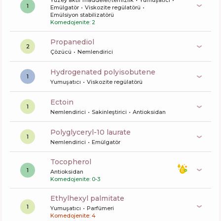
Yüzey aktif maddeler/temizlik
Yumuşatıcı
1
Emülgatör
Viskozite regülatörü
Emülsiyon stabilizatörü
Komedojenite: 2
propanediol
2
Çözücü
Nemlendirici
hydrogenated polyisobutene
1
Yumuşatıcı
Viskozite regülatörü
ectoin
1
Nemlendirici
Sakinleştirici
Antioksidan
polyglyceryl-10 laurate
1
Nemlendirici
Emülgatör
tocopherol
1
Antioksidan
Komedojenite: 0-3
ethylhexyl palmitate
1
Yumuşatıcı
Parfümeri
Komedojenite: 4