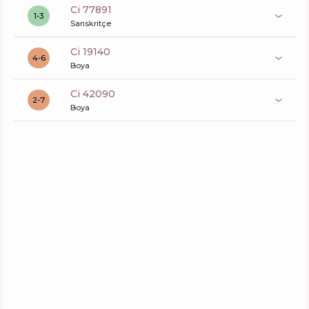
ci 77891
1-3
Sanskritçe
ci 19140
4-6
Boya
ci 42090
2-7
Boya