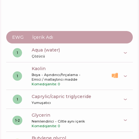
EWG
İçerik Adı
aqua (water)
1
Çözücü
kaolin
Boya
Aşındırıcı/fırçalama
1
Emici / matlaştırıcı madde
Komedojenite: 0
caprylic/capric triglyceride
1
Yumuşatıcı
glycerin
1-2
Nemlendirici
Ciltle aynı içerik
Komedojenite: 0
butylene glycol