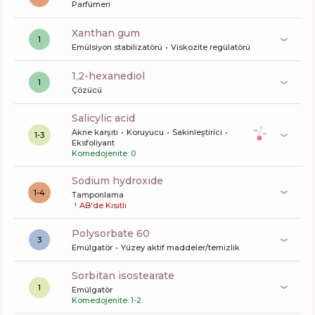
Parfümeri
xanthan gum
1
Emülsiyon stabilizatörü
Viskozite regülatörü
1,2-hexanediol
1
Çözücü
salicylic acid
Akne karşıtı
Koruyucu
Sakinleştirici
1-3
Eksfoliyant
Komedojenite: 0
sodium hydroxide
1-4
Tamponlama
!
AB'de Kısıtlı
polysorbate 60
3
Emülgatör
Yüzey aktif maddeler/temizlik
sorbitan isostearate
1
Emülgatör
Komedojenite: 1-2