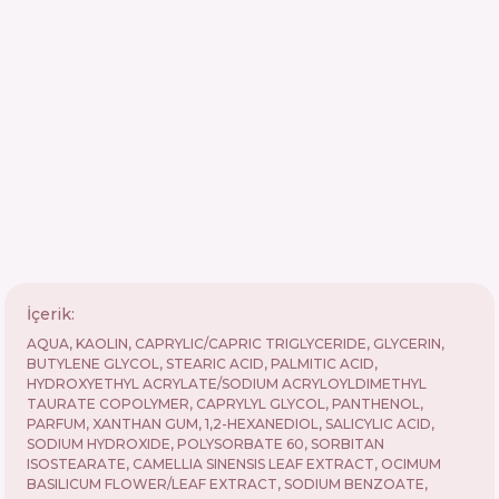
İçerik:
AQUA, KAOLIN, CAPRYLIC/CAPRIC TRIGLYCERIDE, GLYCERIN,
BUTYLENE GLYCOL, STEARIC ACID, PALMITIC ACID,
HYDROXYETHYL ACRYLATE/SODIUM ACRYLOYLDIMETHYL
TAURATE COPOLYMER, CAPRYLYL GLYCOL, PANTHENOL,
PARFUM, XANTHAN GUM, 1,2-HEXANEDIOL, SALICYLIC ACID,
SODIUM HYDROXIDE, POLYSORBATE 60, SORBITAN
ISOSTEARATE, CAMELLIA SINENSIS LEAF EXTRACT, OCIMUM
BASILICUM FLOWER/LEAF EXTRACT, SODIUM BENZOATE,