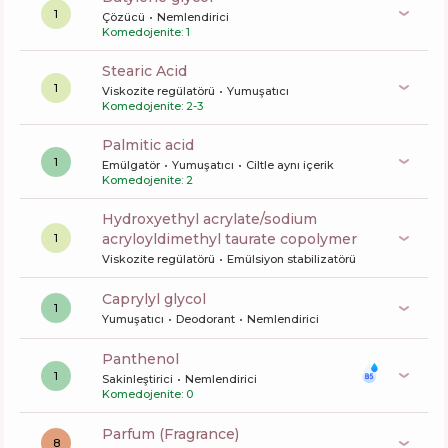
1
Çözücü
Nemlendirici
Komedojenite: 1
Stearic Acid
1
Viskozite regülatörü
Yumuşatıcı
Komedojenite: 2-3
palmitic acid
1
Emülgatör
Yumuşatıcı
Ciltle aynı içerik
Komedojenite: 2
hydroxyethyl acrylate/sodium
acryloyldimethyl taurate copolymer
1
Viskozite regülatörü
Emülsiyon stabilizatörü
caprylyl glycol
1
Yumuşatıcı
Deodorant
Nemlendirici
panthenol
1
Sakinleştirici
Nemlendirici
Komedojenite: 0
Parfum (Fragrance)
8