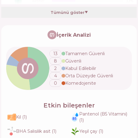
Aktifler
33
%
Fonksiyonlar
69
%
Tümünü göster
▼
Hollyskin Calamine + Salicylic Acid Face Stick
Mask
İçerik Analizi
İçerik
23
%
Aktifler
31
%
Fonksiyonlar
55
%
13
Tamamen Güvenli
8
Güvenli
Round Lab 1025 Dokdo Mud Pack
2
Kabul Edilebilir
İçerik
15
%
4
Orta Düzeyde Güvenli
Aktifler
38
%
Fonksiyonlar
58
%
0
Komedojenite
Sane Kaolin 5% + AHA + BHA 3% Deeply
Etkin bileşenler
Cleansing Face Mask
İçerik
13
%
Pantenol (B5 Vitamini)
Aktifler
38
%
Kil
(
1
)
(
1
)
Fonksiyonlar
59
%
BHA Salisilik asit
(
1
)
Yeşil çay
(
1
)