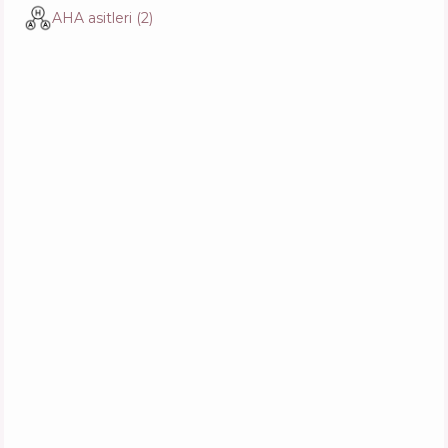
Erborian Milk & Peel Mask
AHA asitleri
(
2
)
İçerik
20
%
Aktifler
29
%
Fonksiyonlar
60
%
Isntree Mugwort Calming Clay Mask
İçerik
11
%
Aktifler
43
%
Fonksiyonlar
47
%
Acnemy Zitmask Anti-Blemish Sulfur Mask
İçerik
11
%
Aktifler
33
%
Fonksiyonlar
62
%
The Ordinary Salicylic Acid 2% Masque
İçerik
10
%
Aktifler
38
%
Fonksiyonlar
54
%