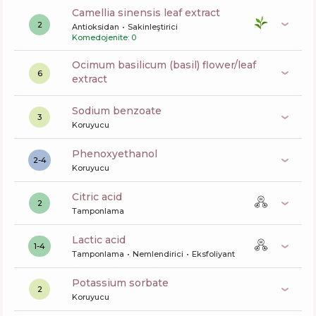
camellia sinensis leaf extract
2
Antioksidan
Sakinleştirici
Komedojenite: 0
ocimum basilicum (basil) flower/leaf
6
extract
sodium benzoate
3
Koruyucu
phenoxyethanol
2-4
Koruyucu
citric acid
2
Tamponlama
lactic acid
1-4
Tamponlama
Nemlendirici
Eksfoliyant
potassium sorbate
2
Koruyucu