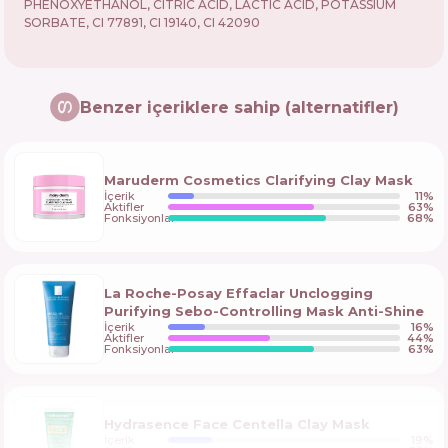
PHENOXYETHANOL, CITRIC ACID, LACTIC ACID, POTASSIUM
SORBATE, CI 77891, CI 19140, CI 42090
Benzer içeriklere sahip (alternatifler)
Maruderm Cosmetics Clarifying Clay Mask
İçerik
11
%
Aktifler
63
%
Fonksiyonlar
68
%
La Roche-Posay Effaclar Unclogging
Purifying Sebo-Controlling Mask Anti-Shine
İçerik
16
%
Aktifler
44
%
Fonksiyonlar
63
%
Hydrasence Face Centella Clay Mask
İçerik
19
%