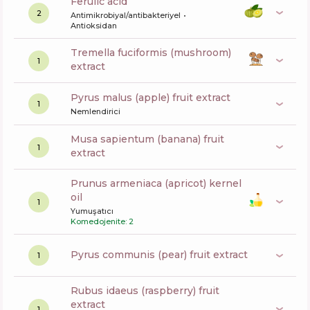
ferulic acid
2
Antimikrobiyal/antibakteriyel
Antioksidan
tremella fuciformis (mushroom)
1
extract
pyrus malus (apple) fruit extract
1
Nemlendirici
musa sapientum (banana) fruit
1
extract
prunus armeniaca (apricot) kernel
oil
1
Yumuşatıcı
Komedojenite: 2
pyrus communis (pear) fruit extract
1
rubus idaeus (raspberry) fruit
extract
1