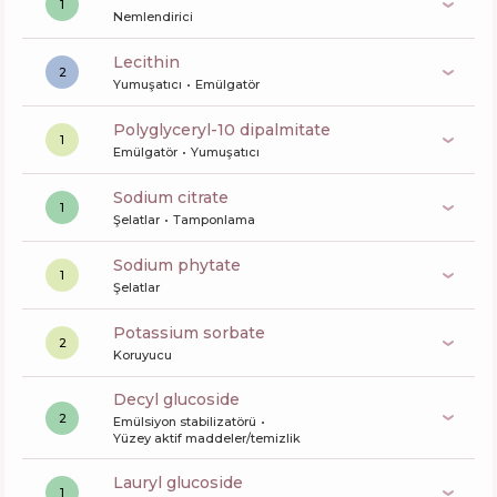
1
Nemlendirici
lecithin
2
Yumuşatıcı
Emülgatör
polyglyceryl-10 dipalmitate
1
Emülgatör
Yumuşatıcı
sodium citrate
1
Şelatlar
Tamponlama
sodium phytate
1
Şelatlar
potassium sorbate
2
Koruyucu
decyl glucoside
2
Emülsiyon stabilizatörü
Yüzey aktif maddeler/temizlik
lauryl glucoside
1