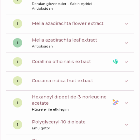
Daralan gözenekler
Sakinleştirici
Antioksidan
melia azadirachta flower extract
1
melia azadirachta leaf extract
1
Antioksidan
corallina officinalis extract
1
coccinia indica fruit extract
1
hexanoyl dipeptide-3 norleucine
acetate
1
Hücreler ile etkileşim
polyglyceryl-10 dioleate
1
Emülgatör