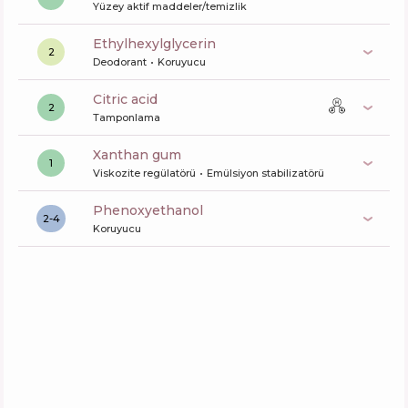
Yüzey aktif maddeler/temizlik
ethylhexylglycerin
2
Deodorant
Koruyucu
citric acid
2
Tamponlama
xanthan gum
1
Viskozite regülatörü
Emülsiyon stabilizatörü
phenoxyethanol
2-4
Koruyucu