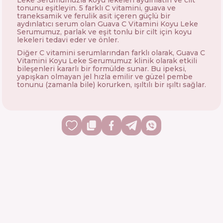
Leke Serumumuzla koyu lekeleri aydınlatın ve cilt
tonunu eşitleyin. 5 farklı C vitamini, guava ve
traneksamik ve ferulik asit içeren güçlü bir
aydınlatıcı serum olan Guava C Vitamini Koyu Leke
Serumumuz, parlak ve eşit tonlu bir cilt için koyu
lekeleri tedavi eder ve önler.
Diğer C vitamini serumlarından farklı olarak, Guava C
Vitamini Koyu Leke Serumumuz klinik olarak etkili
bileşenleri kararlı bir formülde sunar. Bu ipeksi,
yapışkan olmayan jel hızla emilir ve güzel pembe
tonunu (zamanla bile) korurken, ışıltılı bir ışıltı sağlar.