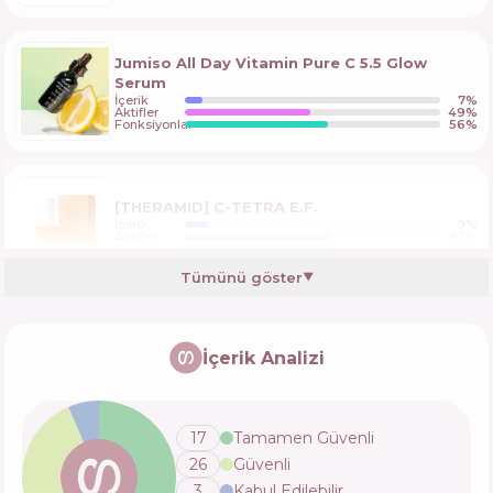
Jumiso All Day Vitamin Pure C 5.5 Glow
Serum
İçerik
7
%
Aktifler
49
%
Fonksiyonlar
56
%
[THERAMID] C-TETRA E.F.
İçerik
9
%
Aktifler
57
%
Fonksiyonlar
58
%
Tümünü göster
▼
Malevich Magic Drops Chromatique C
[10+10+5]
İçerik Analizi
İçerik
9
%
Aktifler
55
%
Fonksiyonlar
59
%
17
Tamamen Güvenli
26
Güvenli
Torriden CELLMAZING Vita C Brightening
Ampoule
3
Kabul Edilebilir