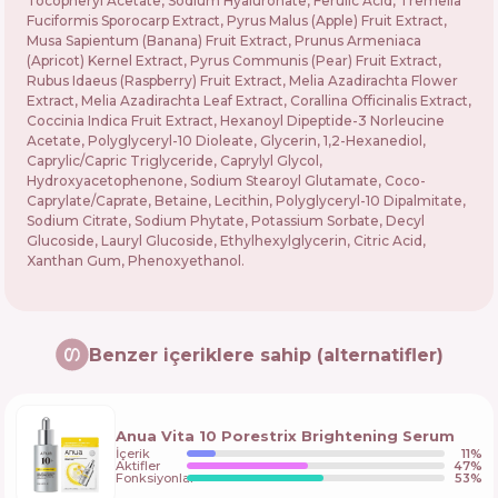
Tocopheryl Acetate, Sodium Hyaluronate, Ferulic Acid, Tremella
Fuciformis Sporocarp Extract, Pyrus Malus (Apple) Fruit Extract,
Musa Sapientum (Banana) Fruit Extract, Prunus Armeniaca
(Apricot) Kernel Extract, Pyrus Communis (Pear) Fruit Extract,
Rubus Idaeus (Raspberry) Fruit Extract, Melia Azadirachta Flower
Extract, Melia Azadirachta Leaf Extract, Corallina Officinalis Extract,
Coccinia Indica Fruit Extract, Hexanoyl Dipeptide-3 Norleucine
Acetate, Polyglyceryl-10 Dioleate, Glycerin, 1,2-Hexanediol,
Caprylic/Capric Triglyceride, Caprylyl Glycol,
Hydroxyacetophenone, Sodium Stearoyl Glutamate, Coco-
Caprylate/Caprate, Betaine, Lecithin, Polyglyceryl-10 Dipalmitate,
Sodium Citrate, Sodium Phytate, Potassium Sorbate, Decyl
Glucoside, Lauryl Glucoside, Ethylhexylglycerin, Citric Acid,
Xanthan Gum, Phenoxyethanol.
Benzer içeriklere sahip (alternatifler)
Anua Vita 10 Porestrix Brightening Serum
İçerik
11
%
Aktifler
47
%
Fonksiyonlar
53
%