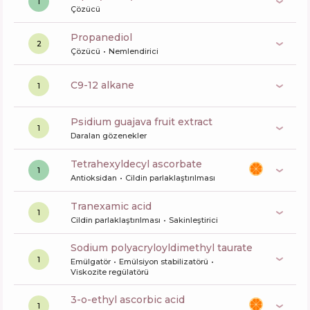
1
Çözücü
propanediol
2
Çözücü
Nemlendirici
c9-12 alkane
1
psidium guajava fruit extract
1
Daralan gözenekler
tetrahexyldecyl ascorbate
1
Antioksidan
Cildin parlaklaştırılması
tranexamic acid
1
Cildin parlaklaştırılması
Sakinleştirici
sodium polyacryloyldimethyl taurate
1
Emülgatör
Emülsiyon stabilizatörü
Viskozite regülatörü
3-o-ethyl ascorbic acid
1