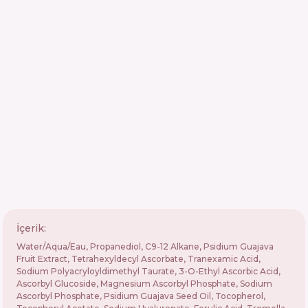
İçerik:
Water/Aqua/Eau, Propanediol, C9-12 Alkane, Psidium Guajava
Fruit Extract, Tetrahexyldecyl Ascorbate, Tranexamic Acid,
Sodium Polyacryloyldimethyl Taurate, 3-O-Ethyl Ascorbic Acid,
Ascorbyl Glucoside, Magnesium Ascorbyl Phosphate, Sodium
Ascorbyl Phosphate, Psidium Guajava Seed Oil, Tocopherol,