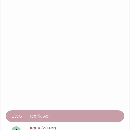
EWG
İçerik Adı
aqua (water)