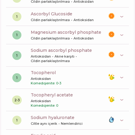
Cildin parlaklaştırılması
Antioksidan
Ascorbyl Glucoside
1
Cildin parlaklaştırılması
Antioksidan
magnesium ascorbyl phosphate
1
Cildin parlaklaştırılması
Antioksidan
sodium ascorbyl phosphate
1
Antioksidan
Akne karşıtı
Cildin parlaklaştırılması
tocopherol
1
Antioksidan
Komedojenite: 0-3
tocopheryl acetate
2-3
Antioksidan
Komedojenite: 0
sodium hyaluronate
1
Ciltle aynı içerik
Nemlendirici