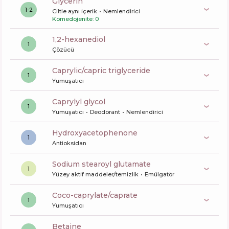
glycerin
1-2
Ciltle aynı içerik
Nemlendirici
Komedojenite: 0
1,2-hexanediol
1
Çözücü
caprylic/capric triglyceride
1
Yumuşatıcı
caprylyl glycol
1
Yumuşatıcı
Deodorant
Nemlendirici
Hydroxyacetophenone
1
Antioksidan
sodium stearoyl glutamate
1
Yüzey aktif maddeler/temizlik
Emülgatör
coco-caprylate/caprate
1
Yumuşatıcı
betaine