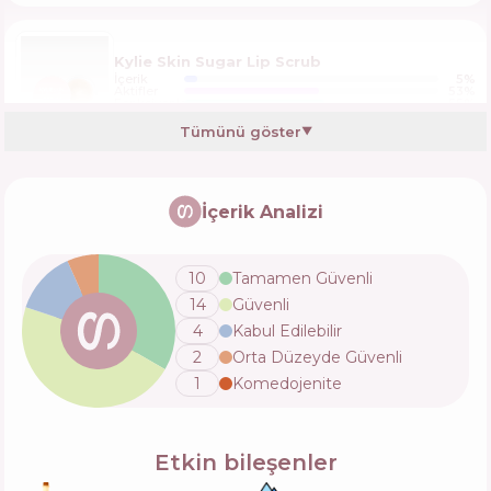
Kylie Skin Sugar Lip Scrub
İçerik
5
%
Aktifler
53
%
Fonksiyonlar
55
%
Tümünü göster
▼
Dr. Jart+ Vital Hydra Solution Hydrating Lip
Mask Jelly Bear Edition
İçerik Analizi
İçerik
13
%
Aktifler
36
%
Fonksiyonlar
57
%
10
Tamamen Güvenli
14
Güvenli
HydroPeptide Liplock Hydrator
4
Kabul Edilebilir
İçerik
6
%
2
Orta Düzeyde Güvenli
Aktifler
41
%
Fonksiyonlar
61
%
1
Komedojenite
Transparent Lab Overnight Soft + Smooth
Etkin bileşenler
Lip Treatment Niche Beauty Lab
İçerik
4
%