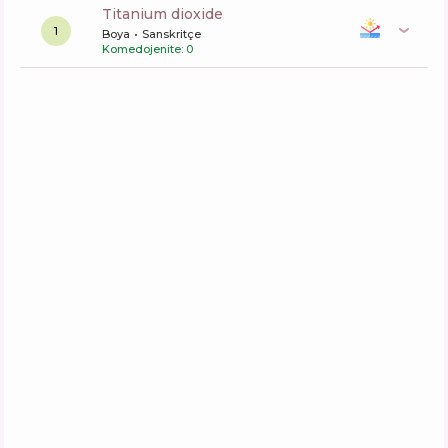
titanium dioxide
1
Boya
Sanskritçe
Komedojenite: 0