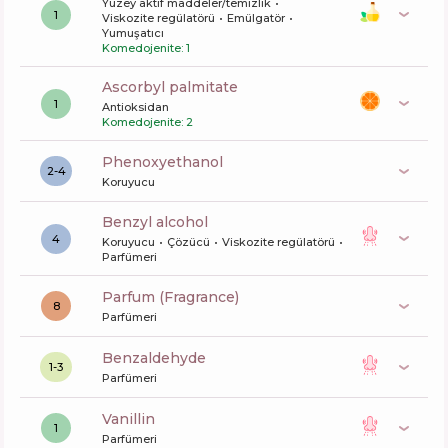
Yüzey aktif maddeler/temizlik
1
Viskozite regülatörü
Emülgatör
Yumuşatıcı
Komedojenite: 1
ascorbyl palmitate
1
Antioksidan
Komedojenite: 2
phenoxyethanol
2-4
Koruyucu
benzyl alcohol
4
Koruyucu
Çözücü
Viskozite regülatörü
Parfümeri
Parfum (Fragrance)
8
Parfümeri
benzaldehyde
1-3
Parfümeri
vanillin
1
Parfümeri