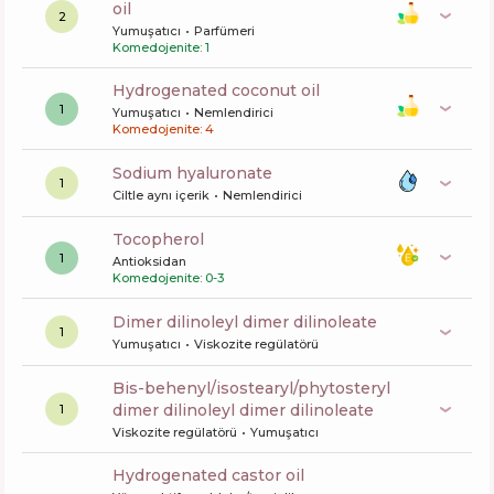
oil
2
Yumuşatıcı
Parfümeri
Komedojenite: 1
hydrogenated coconut oil
1
Yumuşatıcı
Nemlendirici
Komedojenite: 4
sodium hyaluronate
1
Ciltle aynı içerik
Nemlendirici
tocopherol
1
Antioksidan
Komedojenite: 0-3
dimer dilinoleyl dimer dilinoleate
1
Yumuşatıcı
Viskozite regülatörü
bis-behenyl/isostearyl/phytosteryl
dimer dilinoleyl dimer dilinoleate
1
Viskozite regülatörü
Yumuşatıcı
hydrogenated castor oil