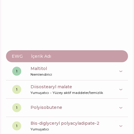
NYX Professional Makeup #ThisIsEverything
Lip Scrub
İçerik
2
%
Aktifler
48
%
Fonksiyonlar
52
%
EWG
İçerik Adı
maltitol
1
Nemlendirici
diisostearyl malate
1
Yumuşatıcı
Yüzey aktif maddeler/temizlik
polyisobutene
1
bis-diglyceryl polyacyladipate-2
1
Yumuşatıcı