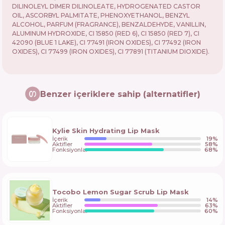
DILINOLEYL DIMER DILINOLEATE, HYDROGENATED CASTOR
OIL, ASCORBYL PALMITATE, PHENOXYETHANOL, BENZYL
ALCOHOL, PARFUM (FRAGRANCE), BENZALDEHYDE, VANILLIN,
ALUMINUM HYDROXIDE, CI 15850 (RED 6), CI 15850 (RED 7), CI
42090 (BLUE 1 LAKE), CI 77491 (IRON OXIDES), CI 77492 (IRON
OXIDES), CI 77499 (IRON OXIDES), CI 77891 (TITANIUM DIOXIDE).
Benzer içeriklere sahip (alternatifler)
Kylie Skin Hydrating Lip Mask
İçerik
19
%
Aktifler
58
%
Fonksiyonlar
68
%
Tocobo Lemon Sugar Scrub Lip Mask
İçerik
14
%
Aktifler
63
%
Fonksiyonlar
60
%