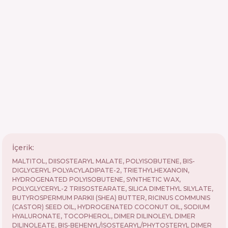
İçerik:
MALTITOL, DIISOSTEARYL MALATE, POLYISOBUTENE, BIS-
DIGLYCERYL POLYACYLADIPATE-2, TRIETHYLHEXANOIN,
HYDROGENATED POLYISOBUTENE, SYNTHETIC WAX,
POLYGLYCERYL-2 TRIISOSTEARATE, SILICA DIMETHYL SILYLATE,
BUTYROSPERMUM PARKII (SHEA) BUTTER, RICINUS COMMUNIS
(CASTOR) SEED OIL, HYDROGENATED COCONUT OIL, SODIUM
HYALURONATE, TOCOPHEROL, DIMER DILINOLEYL DIMER
DILINOLEATE, BIS-BEHENYL/ISOSTEARYL/PHYTOSTERYL DIMER