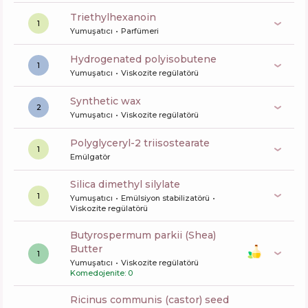
triethylhexanoin
1
Yumuşatıcı
Parfümeri
hydrogenated polyisobutene
1
Yumuşatıcı
Viskozite regülatörü
synthetic wax
2
Yumuşatıcı
Viskozite regülatörü
polyglyceryl-2 triisostearate
1
Emülgatör
silica dimethyl silylate
1
Yumuşatıcı
Emülsiyon stabilizatörü
Viskozite regülatörü
butyrospermum parkii (Shea)
Butter
1
Yumuşatıcı
Viskozite regülatörü
Komedojenite: 0
ricinus communis (castor) seed