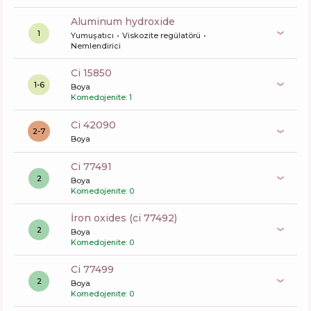
aluminum hydroxide
1
Yumuşatıcı
Viskozite regülatörü
Nemlendirici
ci 15850
1-6
Boya
Komedojenite: 1
ci 42090
2-7
Boya
ci 77491
2
Boya
Komedojenite: 0
iron oxides (ci 77492)
2
Boya
Komedojenite: 0
ci 77499
2
Boya
Komedojenite: 0