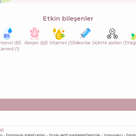
Etkin bileşenler
ntenol (B5
Alerjen
(
6
)
E Vitamini
(
1
)
Silikonlar
(
4
)
AHA asitleri
(
1
)
Yağl
tamini)
(
1
)
ol
rü
Emülsiyon stabilizatörü
Yüzey aktif maddeler/temizlik
Yumuşatıcı
Emül