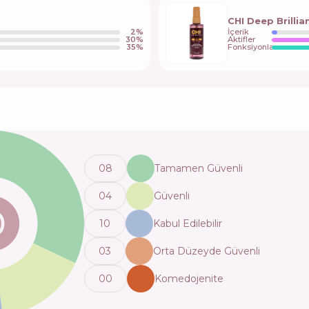
CHI Deep Brilli
2
%
İçerik
30
%
Aktifler
35
%
Fonksiyonlar
0
8
Tamamen Güvenli
0
4
Güvenli
10
Kabul Edilebilir
0
3
Orta Düzeyde Güvenli
0
0
Komedojenite