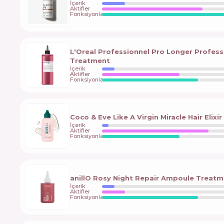
İçerik
Aktifler
Fonksiyonlar
L'Oreal Professionnel Pro Longer Profes
Treatment
İçerik
Aktifler
Fonksiyonlar
Coco & Eve Like A Virgin Miracle Hair Elixir
İçerik
Aktifler
Fonksiyonlar
anillO Rosy Night Repair Ampoule Treat
İçerik
Aktifler
Fonksiyonlar