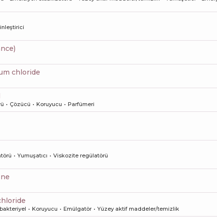
nleştirici
ance)
um chloride
l
rü
Çözücü
Koruyucu
Parfümeri
atörü
Yumuşatıcı
Viskozite regülatörü
one
chloride
bakteriyel
Koruyucu
Emülgatör
Yüzey aktif maddeler/temizlik