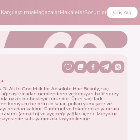
i
Karşılaştırma
Mağazalar
Makaleler
Sorunlar
Giriş Yap
a:
 OI All In One Milk for Absolute Hair Beauty, saç
ni ağırlaştırmadan nemlendiren ve koruyan hafif sprey
nda nazik bir besleyici üründür. Ürün saçı fark
en koruyucu bir örtü ile sarar, pulları yumuşatır ve
yı ortadan kaldırır. Pantenol ve tokoferolün yanı sıra
i ararot (annatto) ve ayçiçeği yağları içerir. Minyatür
 sayesinde sütü yanınızda taşıyabilirsiniz.