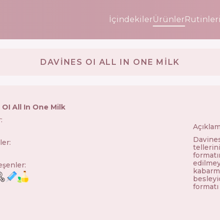
İçindekiler
Ürünler
Rutinler
DAVINES OI ALL IN ONE MILK
OI All In One Milk
r
:
Açıklam
🇮🇹
Davines
ler
:
telleri
formatı
edilmey
leşenler
:
kabarma
besleyic
formatı