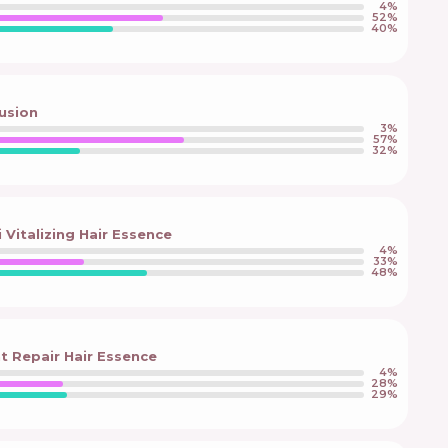
4
%
52
%
40
%
fusion
3
%
57
%
32
%
 Vitalizing Hair Essence
4
%
33
%
48
%
ht Repair Hair Essence
4
%
28
%
29
%