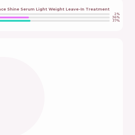
ance Shine Serum Light Weight Leave-In Treatment
2
%
36
%
37
%