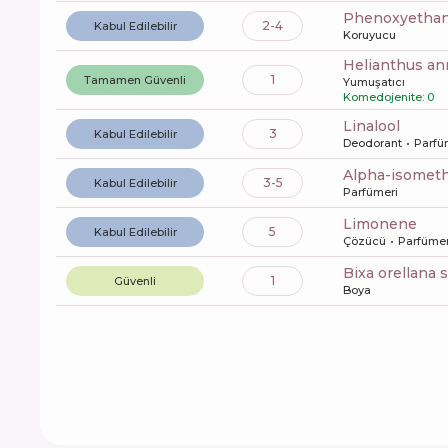
phenoxyetha
2-4
Kabul Edilebilir
Koruyucu
helianthus a
1
Tamamen Güvenli
Yumuşatıcı
Komedojenite: 0
linalool
3
Kabul Edilebilir
Deodorant
Parfü
alpha-isomet
3-5
Kabul Edilebilir
Parfümeri
limonene
5
Kabul Edilebilir
Çözücü
Parfümer
bixa orellana
1
Güvenli
Boya