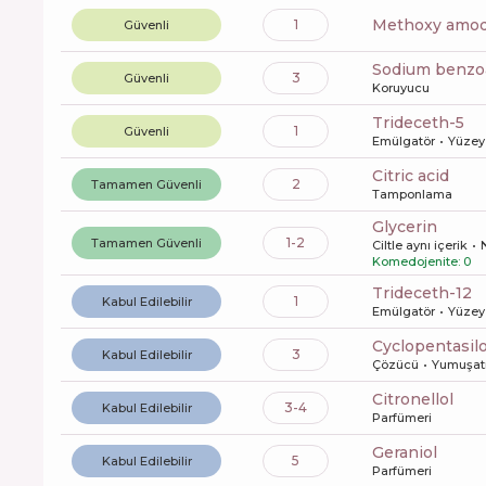
methoxy amo
1
Güvenli
sodium benzo
3
Güvenli
Koruyucu
trideceth-5
1
Güvenli
Emülgatör
Yüzey 
citric acid
2
Tamamen Güvenli
Tamponlama
glycerin
1-2
Tamamen Güvenli
Ciltle aynı içerik
Komedojenite: 0
trideceth-12
1
Kabul Edilebilir
Emülgatör
Yüzey 
cyclopentasi
3
Kabul Edilebilir
Çözücü
Yumuşatı
citronellol
3-4
Kabul Edilebilir
Parfümeri
geraniol
5
Kabul Edilebilir
Parfümeri