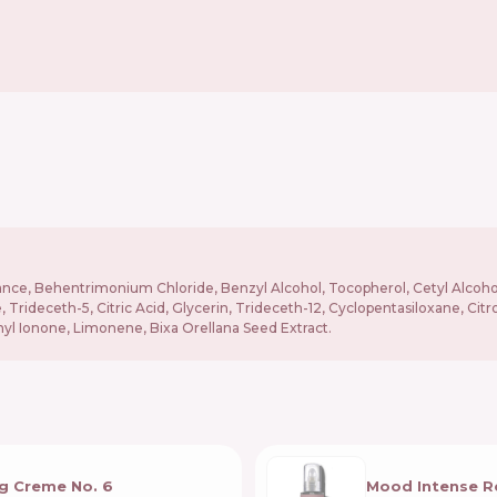
grance, Behentrimonium Chloride, Benzyl Alcohol, Tocopherol, Cetyl Alc
eceth-5, Citric Acid, Glycerin, Trideceth-12, Cyclopentasiloxane, Citro
hyl Ionone, Limonene, Bixa Orellana Seed Extract.
g Creme No. 6
Mood Intense Re