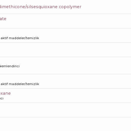
dimethicone/silsesquioxane copolymer
ate
aktif maddeler/temizlik
Nemlendirici
aktif maddeler/temizlik
loxane
cı