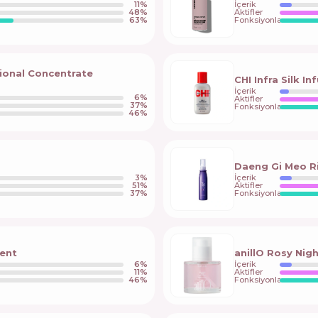
11
%
İçerik
48
%
Aktifler
63
%
Fonksiyonlar
sional Concentrate
CHI Infra Silk In
İçerik
6
%
Aktifler
37
%
Fonksiyonlar
46
%
Daeng Gi Meo Ri
3
%
İçerik
51
%
Aktifler
37
%
Fonksiyonlar
ment
anillO Rosy Nig
6
%
İçerik
11
%
Aktifler
46
%
Fonksiyonlar