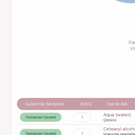
Pa
Vi
Güvenlik Seviyesi
EWG
İçerik Adı
aqua (water)
1
Tamamen Güvenli
Çözücü
cetearyl alcoh
1
Tamamen Güvenli
Viskozite regülatö