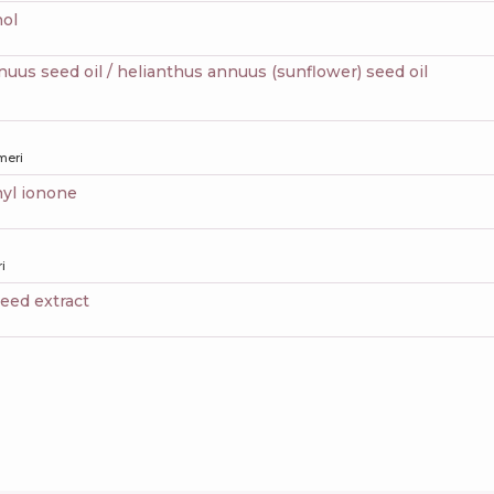
nol
nnuus seed oil / helianthus annuus (sunflower) seed oil
meri
hyl ionone
i
 seed extract