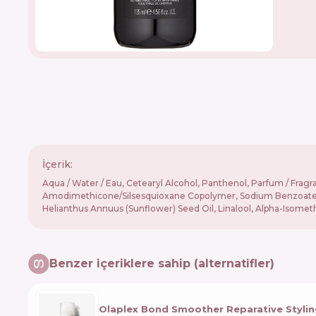
İçerik:
Aqua / Water / Eau, Cetearyl Alcohol, Panthenol, Parfum / Fra
Amodimethicone/Silsesquioxane Copolymer, Sodium Benzoate, Trid
Helianthus Annuus (Sunflower) Seed Oil, Linalool, Alpha-Isomet
Benzer içeriklere sahip (alternatifler)
Olaplex Bond Smoother Reparative Stylin