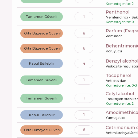
Komedojenite: 2
panthenol
1
Tamamen Güvenli
Nemlendirici
Saki
Komedojenite: 0
Parfum (Fragr
8
Orta Düzeyde Güvenli
Parfümeri
behentrimoni
6
Orta Düzeyde Güvenli
Koruyucu
benzyl alcoho
4
Kabul Edilebilir
Viskozite regülatö
tocopherol
1
Tamamen Güvenli
Antioksidan
Komedojenite: 0-3
cetyl alcohol
1
Tamamen Güvenli
Emülsiyon stabiliz
Komedojenite: 2
amodimethic
1
Kabul Edilebilir
Yumuşatıcı
cetrimonium 
6
Orta Düzeyde Güvenli
Antimikrobiyal/anti