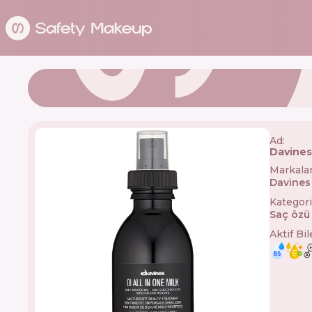
Ad:
Davines 
Markala
Davines
Kategori
Saç özü
Aktif Bi