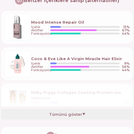
Benzer içeriklere sahip (alternatifler)
Mood Intense Repair Oil
İçerik
15
%
Aktifler
67
%
Fonksiyonlar
44
%
Coco & Eve Like A Virgin Miracle Hair Elixir
İçerik
9
%
Aktifler
56
%
Fonksiyonlar
44
%
Milky Piggy Collagen Coating Protein Ion
Injection
İçerik
11
%
Aktifler
41
%
Fonksiyonlar
43
%
Tümünü göster
▼
CHI Deep Brilliance Shine Serum Light