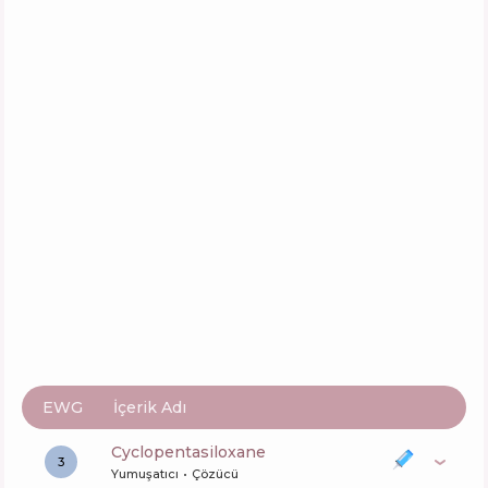
Daeng Gi Meo Ri Vitalizing Hair Essence
İçerik
5
%
Aktifler
35
%
Fonksiyonlar
37
%
Curly Shyll Moisture Glow Hair Essence
İçerik
4
%
Aktifler
34
%
Fonksiyonlar
42
%
Dr.FORHAIR Unove Volume up Curling
Essence
İçerik
4
%
Aktifler
34
%
Fonksiyonlar
40
%
EWG
İçerik Adı
cyclopentasiloxane
3
Yumuşatıcı
Çözücü