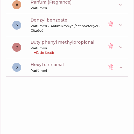
Parfum (Fragrance)
8
Parfümeri
benzyl benzoate
5
Parfümeri
Antimikrobiyal/antibakteriyel
Çözücü
butylphenyl methylpropional
7
Parfümeri
!
AB'de Kısıtlı
hexyl cinnamal
3
Parfümeri