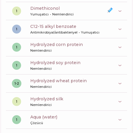
dimethiconol
1
Yumuşatıcı
Nemlendirici
c12-15 alkyl benzoate
1
Antimikrobiyal/antibakteriyel
Yumuşatıcı
hydrolyzed corn protein
1
Nemlendirici
hydrolyzed soy protein
1
Nemlendirici
hydrolyzed wheat protein
1-2
Nemlendirici
hydrolyzed silk
1
Nemlendirici
aqua (water)
1
Çözücü