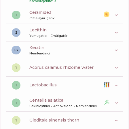
Komedojenite: 0
ceramide3
1
Ciltle aynı içerik
lecithin
2
Yumuşatıcı
Emülgatör
keratin
1-2
Nemlendirici
acorus calamus rhizome water
1
lactobacillus
1
centella asiatica
1
Sakinleştirici
Antioksidan
Nemlendirici
gleditsia sinensis thorn
1