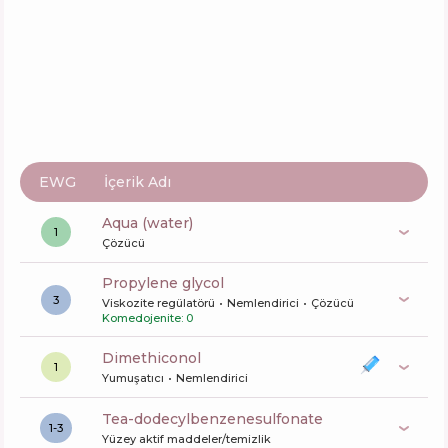
EWG
İçerik Adı
aqua (water)
1
Çözücü
propylene glycol
3
Viskozite regülatörü
Nemlendirici
Çözücü
Komedojenite: 0
dimethiconol
1
Yumuşatıcı
Nemlendirici
tea-dodecylbenzenesulfonate
1-3
Yüzey aktif maddeler/temizlik