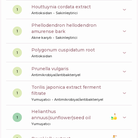
houttuynia cordata extract
1
Antioksidan
Sakinleştirici
phellodendron hellodendron
amurense bark
1
Akne karşıtı
Sakinleştirici
polygonum cuspidatum root
1
Antioksidan
prunella vulgaris
1
Antimikrobiyal/antibakteriyel
torilis japonica extract ferment
filtrate
1
Yumuşatıcı
Antimikrobiyal/antibakteriyel
helianthus
annuus(sunflower)seed oil
1
Yumuşatıcı