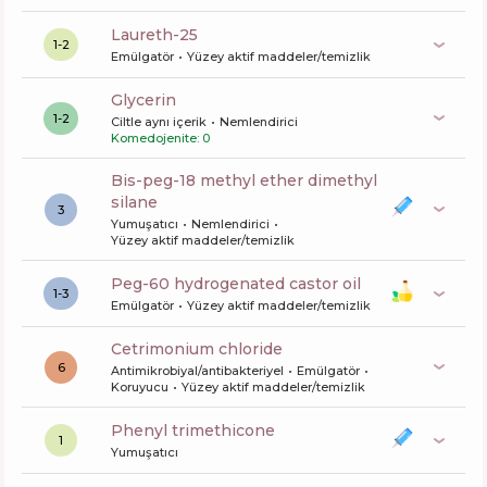
laureth-25
1-2
Emülgatör
Yüzey aktif maddeler/temizlik
glycerin
1-2
Ciltle aynı içerik
Nemlendirici
Komedojenite: 0
bis-peg-18 methyl ether dimethyl
silane
3
Yumuşatıcı
Nemlendirici
Yüzey aktif maddeler/temizlik
peg-60 hydrogenated castor oil
1-3
Emülgatör
Yüzey aktif maddeler/temizlik
cetrimonium chloride
6
Antimikrobiyal/antibakteriyel
Emülgatör
Koruyucu
Yüzey aktif maddeler/temizlik
phenyl trimethicone
1
Yumuşatıcı