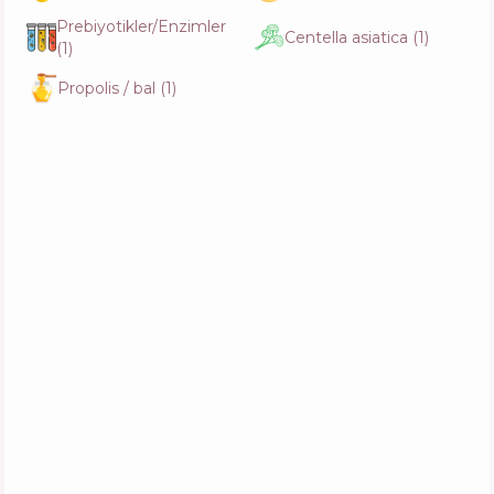
İçerik
4
%
Aktifler
40
%
Prebiyotikler/Enzimler
Fonksiyonlar
28
%
Centella asiatica
(
1
)
(
1
)
Propolis / bal
(
1
)
Coco & Eve Like A Virgin Miracle Hair Elixir
İçerik
4
%
Aktifler
39
%
Fonksiyonlar
28
%
anillO Rosy Night Repair Hair Essence
İçerik
4
%
Aktifler
34
%
Fonksiyonlar
26
%
CHI Deep Brilliance Shine Serum Light
Weight Leave-In Treatment
İçerik
6
%
Aktifler
32
%
Fonksiyonlar
27
%