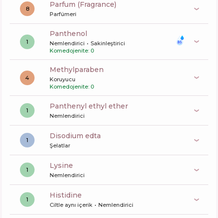
Parfum (Fragrance)
8
Parfümeri
panthenol
1
Nemlendirici
Sakinleştirici
Komedojenite: 0
methylparaben
4
Koruyucu
Komedojenite: 0
panthenyl ethyl ether
1
Nemlendirici
disodium edta
1
Şelatlar
lysine
1
Nemlendirici
histidine
1
Ciltle aynı içerik
Nemlendirici