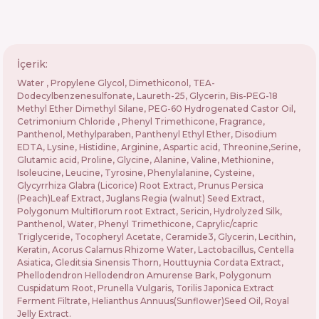
İçerik:
Water , Propylene Glycol, Dimethiconol, TEA-
Dodecylbenzenesulfonate, Laureth-25, Glycerin, Bis-PEG-18
Methyl Ether Dimethyl Silane, PEG-60 Hydrogenated Castor Oil,
Cetrimonium Chloride , Phenyl Trimethicone, Fragrance,
Panthenol, Methylparaben, Panthenyl Ethyl Ether, Disodium
EDTA, Lysine, Histidine, Arginine, Aspartic acid, Threonine,Serine,
Glutamic acid, Proline, Glycine, Alanine, Valine, Methionine,
Isoleucine, Leucine, Tyrosine, Phenylalanine, Cysteine,
Glycyrrhiza Glabra (Licorice) Root Extract, Prunus Persica
(Peach)Leaf Extract, Juglans Regia (walnut) Seed Extract,
Polygonum Multiflorum root Extract, Sericin, Hydrolyzed Silk,
Panthenol, Water, Phenyl Trimethicone, Caprylic/capric
Triglyceride, Tocopheryl Acetate, Ceramide3, Glycerin, Lecithin,
Keratin, Acorus Calamus Rhizome Water, Lactobacillus, Centella
Asiatica, Gleditsia Sinensis Thorn, Houttuynia Cordata Extract,
Phellodendron Hellodendron Amurense Bark, Polygonum
Cuspidatum Root, Prunella Vulgaris, Torilis Japonica Extract
Ferment Filtrate, Helianthus Annuus(Sunflower)Seed Oil, Royal
Jelly Extract.