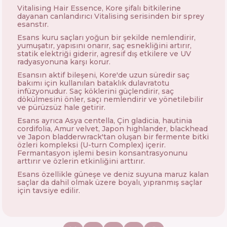
Vitalising Hair Essence, Kore şifalı bitkilerine
dayanan canlandırıcı Vitalising serisinden bir sprey
esanstır.
Esans kuru saçları yoğun bir şekilde nemlendirir,
yumuşatır, yapısını onarır, saç esnekliğini artırır,
statik elektriği giderir, agresif dış etkilere ve UV
radyasyonuna karşı korur.
Esansın aktif bileşeni, Kore'de uzun süredir saç
bakımı için kullanılan bataklık dulavratotu
infüzyonudur. Saç köklerini güçlendirir, saç
dökülmesini önler, saçı nemlendirir ve yönetilebilir
ve pürüzsüz hale getirir.
Esans ayrıca Asya centella, Çin gladicia, hautinia
cordifolia, Amur velvet, Japon highlander, blackhead
ve Japon bladderwrack'tan oluşan bir fermente bitki
özleri kompleksi (U-turn Complex) içerir.
Fermantasyon işlemi besin konsantrasyonunu
arttırır ve özlerin etkinliğini arttırır.
Esans özellikle güneşe ve deniz suyuna maruz kalan
saçlar da dahil olmak üzere boyalı, yıpranmış saçlar
için tavsiye edilir.