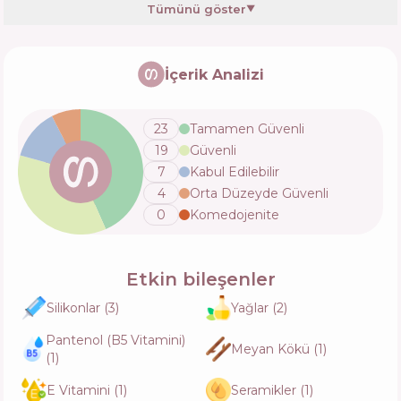
Tümünü göster
▼
CHI Infra Silk Infusion
İçerik Analizi
İçerik
5
%
Aktifler
35
%
Fonksiyonlar
37
%
23
Tamamen Güvenli
19
Güvenli
Daeng Gi Meo Ri Vitalizing Scalp Pack For
7
Kabul Edilebilir
Hair-Loss
4
Orta Düzeyde Güvenli
İçerik
9
%
Aktifler
17
%
Fonksiyonlar
32
%
0
Komedojenite
Milky Piggy Collagen Coating Protein Ion
Etkin bileşenler
Injection
İçerik
0
%
Silikonlar
(
3
)
Yağlar
(
2
)
Aktifler
46
%
Fonksiyonlar
42
%
Pantenol (B5 Vitamini)
Meyan Kökü
(
1
)
(
1
)
Mood Intense Repair Oil
E Vitamini
(
1
)
Seramikler
(
1
)