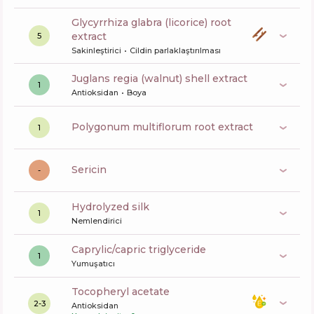
glycyrrhiza glabra (licorice) root
extract
5
Sakinleştirici
Cildin parlaklaştırılması
juglans regia (walnut) shell extract
1
Antioksidan
Boya
polygonum multiflorum root extract
1
sericin
-
hydrolyzed silk
1
Nemlendirici
caprylic/capric triglyceride
1
Yumuşatıcı
tocopheryl acetate
2-3
Antioksidan