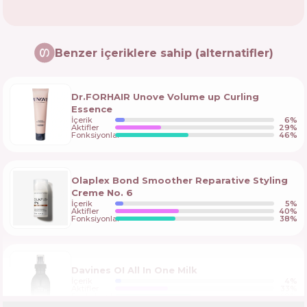
Benzer içeriklere sahip (alternatifler)
Dr.FORHAIR Unove Volume up Curling
Essence
İçerik
6
%
Aktifler
29
%
Fonksiyonlar
46
%
Olaplex Bond Smoother Reparative Styling
Creme No. 6
İçerik
5
%
Aktifler
40
%
Fonksiyonlar
38
%
Davines OI All In One Milk
İçerik
4
%
Aktifler
33
%
Fonksiyonlar
48
%