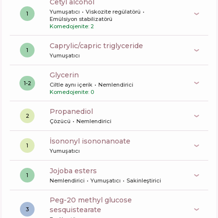
cetyl alcohol
Yumuşatıcı
Viskozite regülatörü
1
Emülsiyon stabilizatörü
Komedojenite: 2
caprylic/capric triglyceride
1
Yumuşatıcı
glycerin
1-2
Ciltle aynı içerik
Nemlendirici
Komedojenite: 0
propanediol
2
Çözücü
Nemlendirici
isononyl isononanoate
1
Yumuşatıcı
jojoba esters
1
Nemlendirici
Yumuşatıcı
Sakinleştirici
peg-20 methyl glucose
sesquistearate
3