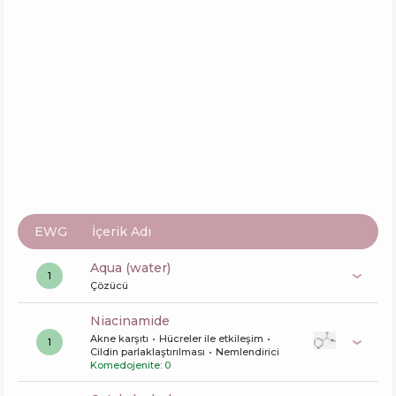
EWG
İçerik Adı
aqua (water)
1
Çözücü
niacinamide
Akne karşıtı
Hücreler ile etkileşim
1
Cildin parlaklaştırılması
Nemlendirici
Komedojenite: 0