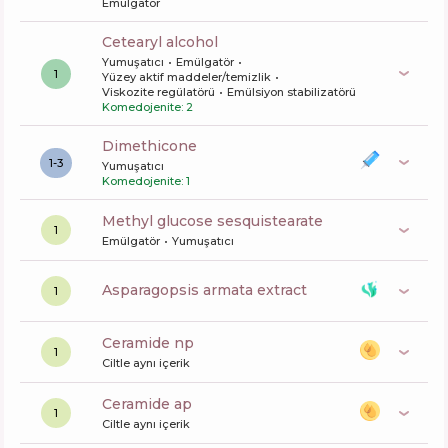
Emülgatör
cetearyl alcohol
Yumuşatıcı
Emülgatör
1
Yüzey aktif maddeler/temizlik
Viskozite regülatörü
Emülsiyon stabilizatörü
Komedojenite: 2
dimethicone
1-3
Yumuşatıcı
Komedojenite: 1
methyl glucose sesquistearate
1
Emülgatör
Yumuşatıcı
asparagopsis armata extract
1
ceramide np
1
Ciltle aynı içerik
ceramide ap
1
Ciltle aynı içerik