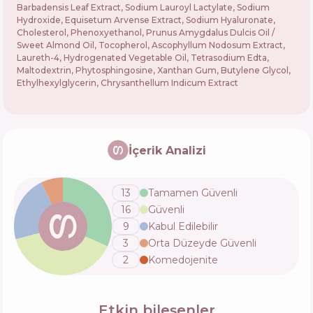
Barbadensis Leaf Extract, Sodium Lauroyl Lactylate, Sodium
Hydroxide, Equisetum Arvense Extract, Sodium Hyaluronate,
Cholesterol, Phenoxyethanol, Prunus Amygdalus Dulcis Oil /
Sweet Almond Oil, Tocopherol, Ascophyllum Nodosum Extract,
Laureth-4, Hydrogenated Vegetable Oil, Tetrasodium Edta,
Maltodextrin, Phytosphingosine, Xanthan Gum, Butylene Glycol,
Ethylhexylglycerin, Chrysanthellum Indicum Extract
İçerik Analizi
13
Tamamen Güvenli
16
Güvenli
9
Kabul Edilebilir
3
Orta Düzeyde Güvenli
2
Komedojenite
Etkin bileşenler