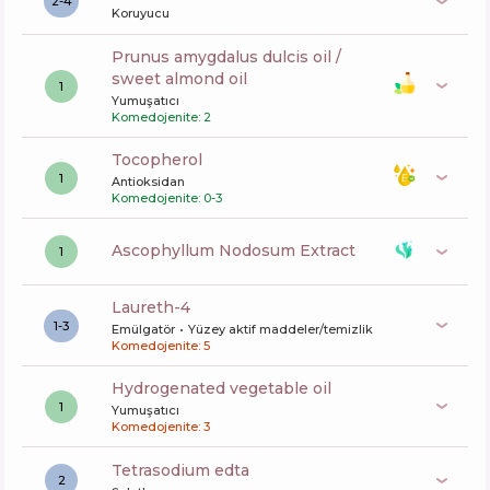
2-4
Koruyucu
prunus amygdalus dulcis oil /
sweet almond oil
1
Yumuşatıcı
Komedojenite: 2
tocopherol
1
Antioksidan
Komedojenite: 0-3
Ascophyllum Nodosum Extract
1
laureth-4
1-3
Emülgatör
Yüzey aktif maddeler/temizlik
Komedojenite: 5
hydrogenated vegetable oil
1
Yumuşatıcı
Komedojenite: 3
tetrasodium edta
2