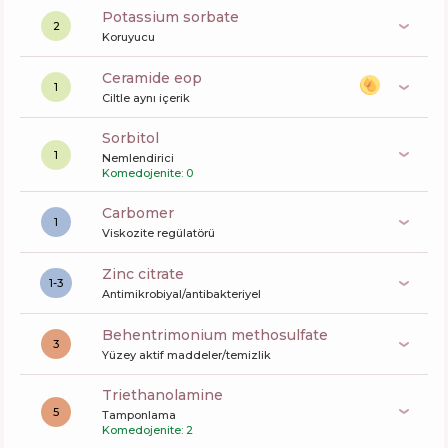
potassium sorbate
2
Koruyucu
ceramide eop
1
Ciltle aynı içerik
sorbitol
1
Nemlendirici
Komedojenite: 0
carbomer
1
Viskozite regülatörü
zinc citrate
1-3
Antimikrobiyal/antibakteriyel
behentrimonium methosulfate
3
Yüzey aktif maddeler/temizlik
triethanolamine
5
Tamponlama
Komedojenite: 2