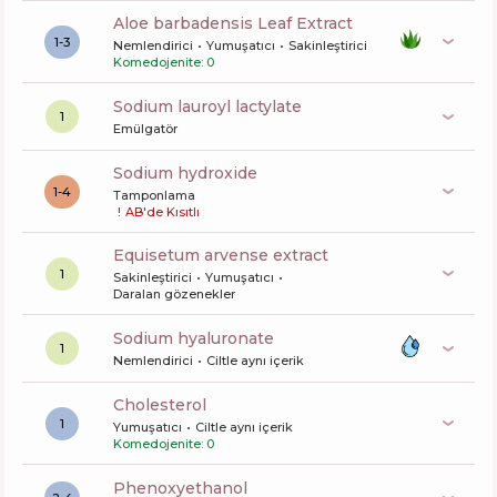
aloe barbadensis Leaf Extract
1-3
Nemlendirici
Yumuşatıcı
Sakinleştirici
Komedojenite: 0
sodium lauroyl lactylate
1
Emülgatör
sodium hydroxide
1-4
Tamponlama
!
AB'de Kısıtlı
equisetum arvense extract
1
Sakinleştirici
Yumuşatıcı
Daralan gözenekler
sodium hyaluronate
1
Nemlendirici
Ciltle aynı içerik
cholesterol
1
Yumuşatıcı
Ciltle aynı içerik
Komedojenite: 0
phenoxyethanol