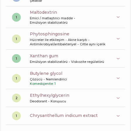
Şelatlar
maltodextrin
1
Emici / matlaştırıcı madde
Emülsiyon stabilizatörü
phytosphingosine
1
Hücreler ile etkileşim
Akne karşıtı
Antimikrobiyal/antibakteriyel
Ciltle aynı içerik
xanthan gum
1
Emülsiyon stabilizatörü
Viskozite regülatörü
butylene glycol
1
Çözücü
Nemlendirici
Komedojenite: 1
ethylhexylglycerin
2
Deodorant
Koruyucu
chrysanthellum indicum extract
1