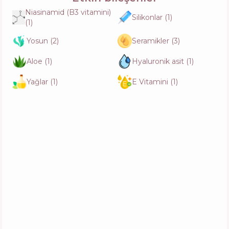
Niasinamid (B3 vitamini)
Silikonlar
(
1
)
(
1
)
Yosun
(
2
)
Seramikler
(
3
)
Aloe
(
1
)
Hyaluronik asit
(
1
)
Yağlar
(
1
)
E Vitamini
(
1
)