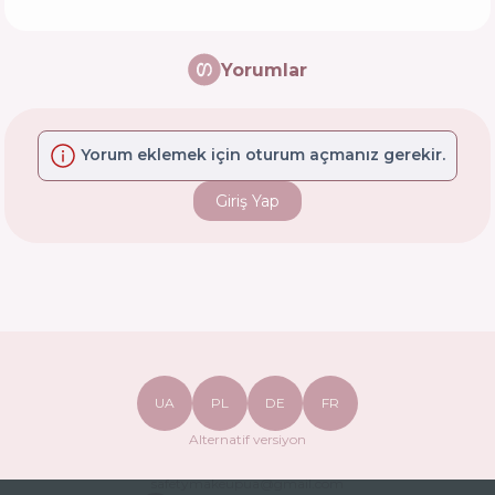
Yorumlar
Yorum eklemek için oturum açmanız gerekir.
Giriş Yap
UA
PL
DE
FR
Alternatif versiyon
safetymakeupua@gmail.com