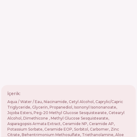
İçerik:
Aqua / Water / Eau, Niacinamide, Cetyl Alcohol, Caprylic/Capric
Triglyceride, Glycerin, Propanediol, Isononyl Isononanoate,
Jojoba Esters, Peg-20 Methyl Glucose Sesquistearate, Cetearyl
Alcohol, Dimethicone , Methyl Glucose Sesquistearate,
Asparagopsis Armata Extract, Ceramide NP, Ceramide AP,
Potassium Sorbate, Ceramide EOP, Sorbitol, Carbomer, Zinc
Citrate, Behentrimonium Methosulfate, Triethanolamine, Aloe