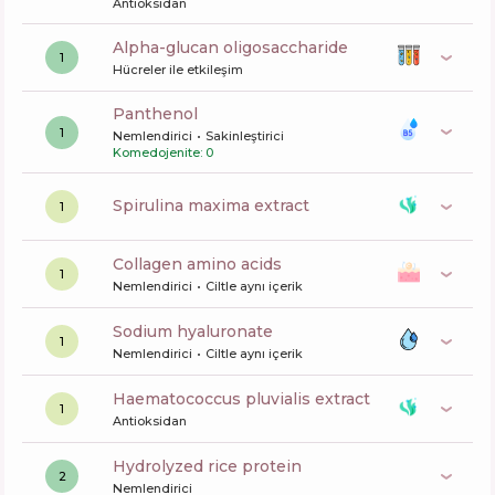
Antioksidan
alpha-glucan oligosaccharide
1
Hücreler ile etkileşim
panthenol
1
Nemlendirici
Sakinleştirici
Komedojenite: 0
spirulina maxima extract
1
collagen amino acids
1
Nemlendirici
Ciltle aynı içerik
sodium hyaluronate
1
Nemlendirici
Ciltle aynı içerik
haematococcus pluvialis extract
1
Antioksidan
hydrolyzed rice protein
2
Nemlendirici