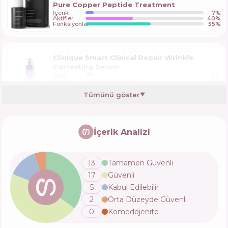
Pure Copper Peptide Treatment
İçerik
7
%
Aktifler
40
%
Fonksiyonlar
55
%
Clinique Smart Clinical Repair Wrinkle
Correcting Serum
İçerik
6
%
Aktifler
41
%
Fonksiyonlar
56
%
Tümünü göster
▼
PSA Visible Improvement Peptides &
Niacinamide Serum
İçerik Analizi
İçerik
3
%
Aktifler
31
%
Fonksiyonlar
71
%
13
Tamamen Güvenli
17
Güvenli
Esfolio Peptide Energy Ampoule
5
Kabul Edilebilir
İçerik
8
%
2
Orta Düzeyde Güvenli
Aktifler
30
%
Fonksiyonlar
64
%
0
Komedojenite