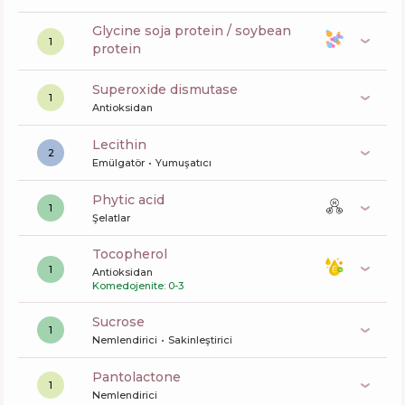
glycine soja protein / soybean
1
protein
superoxide dismutase
1
Antioksidan
lecithin
2
Emülgatör
Yumuşatıcı
phytic acid
1
Şelatlar
tocopherol
1
Antioksidan
Komedojenite: 0-3
sucrose
1
Nemlendirici
Sakinleştirici
pantolactone
1
Nemlendirici