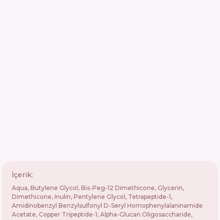
İçerik:
Aqua, Butylene Glycol, Bis-Peg-12 Dimethicone, Glycerin,
Dimethicone, Inulin, Pentylene Glycol, Tetrapeptide-1,
Amidinobenzyl Benzylsulfonyl D-Seryl Homophenylalaninamide
Acetate, Copper Tripeptide-1, Alpha-Glucan Oligosaccharide,