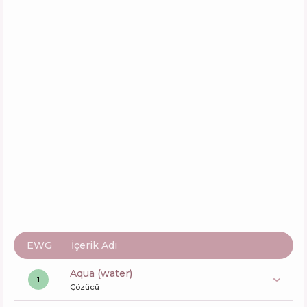
EWG
İçerik Adı
aqua (water)
1
Çözücü