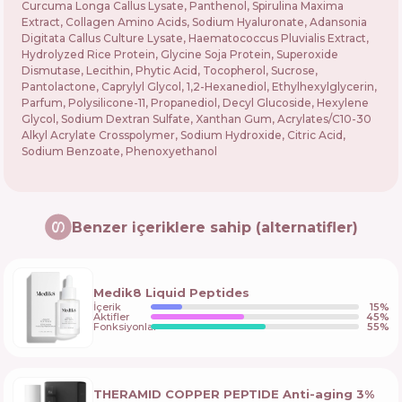
Curcuma Longa Callus Lysate, Panthenol, Spirulina Maxima
Extract, Collagen Amino Acids, Sodium Hyaluronate, Adansonia
Digitata Callus Culture Lysate, Haematococcus Pluvialis Extract,
Hydrolyzed Rice Protein, Glycine Soja Protein, Superoxide
Dismutase, Lecithin, Phytic Acid, Tocopherol, Sucrose,
Pantolactone, Caprylyl Glycol, 1,2-Hexanediol, Ethylhexylglycerin,
Parfum, Polysilicone-11, Propanediol, Decyl Glucoside, Hexylene
Glycol, Sodium Dextran Sulfate, Xanthan Gum, Acrylates/C10-30
Alkyl Acrylate Crosspolymer, Sodium Hydroxide, Citric Acid,
Sodium Benzoate, Phenoxyethanol
Benzer içeriklere sahip (alternatifler)
Medik8 Liquid Peptides
İçerik
15
%
Aktifler
45
%
Fonksiyonlar
55
%
THERAMID COPPER PEPTIDE Anti-aging 3%