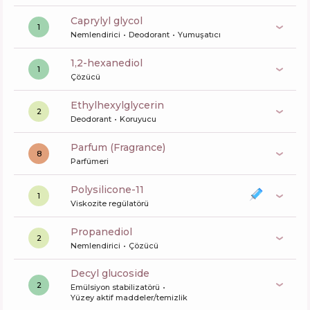
caprylyl glycol
1
Nemlendirici
Deodorant
Yumuşatıcı
1,2-hexanediol
1
Çözücü
ethylhexylglycerin
2
Deodorant
Koruyucu
Parfum (Fragrance)
8
Parfümeri
polysilicone-11
1
Viskozite regülatörü
propanediol
2
Nemlendirici
Çözücü
decyl glucoside
2
Emülsiyon stabilizatörü
Yüzey aktif maddeler/temizlik