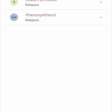
3
Koruyucu
phenoxyethanol
2-4
Koruyucu