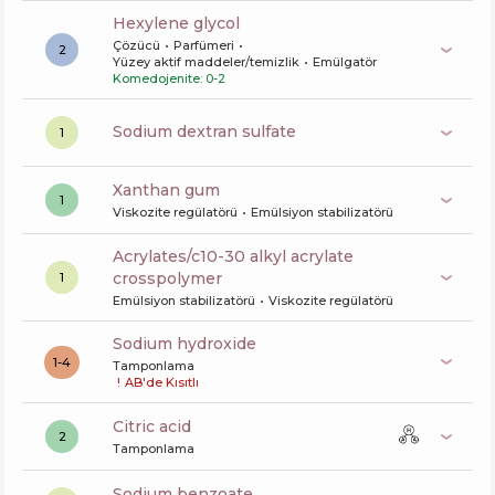
hexylene glycol
Çözücü
Parfümeri
2
Yüzey aktif maddeler/temizlik
Emülgatör
Komedojenite: 0-2
sodium dextran sulfate
1
xanthan gum
1
Viskozite regülatörü
Emülsiyon stabilizatörü
acrylates/c10-30 alkyl acrylate
crosspolymer
1
Emülsiyon stabilizatörü
Viskozite regülatörü
sodium hydroxide
1-4
Tamponlama
!
AB'de Kısıtlı
citric acid
2
Tamponlama
sodium benzoate