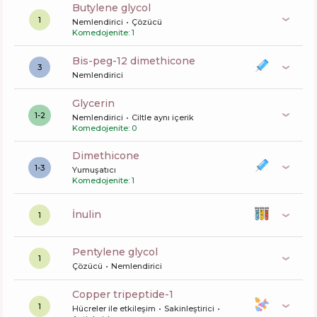
butylene glycol
1
Nemlendirici
Çözücü
Komedojenite: 1
bis-peg-12 dimethicone
3
Nemlendirici
glycerin
1-2
Nemlendirici
Ciltle aynı içerik
Komedojenite: 0
dimethicone
1-3
Yumuşatıcı
Komedojenite: 1
inulin
1
pentylene glycol
1
Çözücü
Nemlendirici
copper tripeptide-1
1
Hücreler ile etkileşim
Sakinleştirici