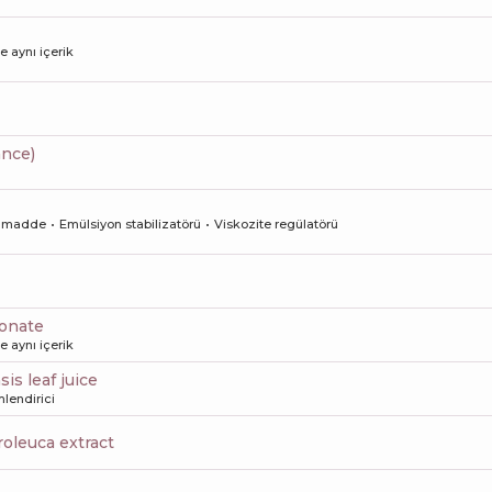
le aynı içerik
ance)
cı madde
Emülsiyon stabilizatörü
Viskozite regülatörü
ronate
le aynı içerik
sis leaf juice
lendirici
roleuca extract