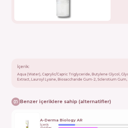
İçerik:
Aqua (Water), Caprylic/Capric Triglyceride, Butylene Glycol, Gl
Extract, Lauroyl Lysine, Biosaccharide Gum-2, Sclerotium Gum, 
Benzer içeriklere sahip (alternatifler)
A-Derma Biology AR
İçerik
Aktifler