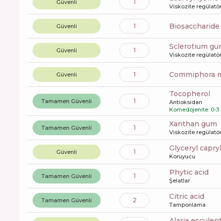
1
Güvenli
Viskozite regülatö
biosaccharid
1
Güvenli
sclerotium g
1
Güvenli
Viskozite regülatö
commiphora m
1
Güvenli
tocopherol
1
Tamamen Güvenli
Antioksidan
Komedojenite: 0-3
xanthan gum
1
Tamamen Güvenli
Viskozite regülatö
glyceryl capry
1
Güvenli
Koruyucu
phytic acid
1
Tamamen Güvenli
Şelatlar
citric acid
2
Tamamen Güvenli
Tamponlama
alaria esculen