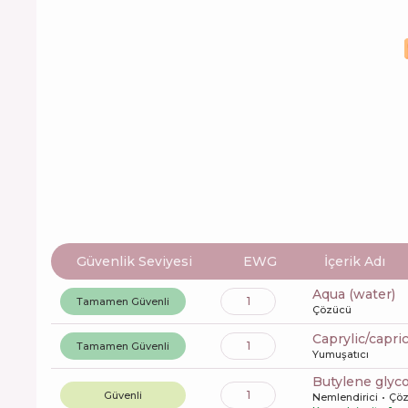
Güvenlik Seviyesi
EWG
İçerik Adı
aqua (water)
1
Tamamen Güvenli
Çözücü
caprylic/capri
1
Tamamen Güvenli
Yumuşatıcı
butylene glyco
1
Güvenli
Nemlendirici
Çö