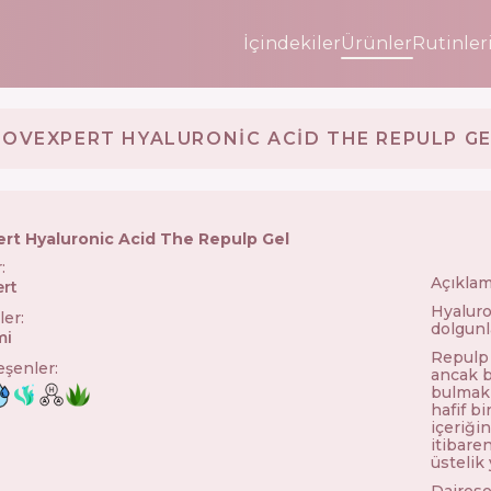
İçindekiler
Ürünler
Rutinler
OVEXPERT HYALURONIC ACID THE REPULP G
rt Hyaluronic Acid The Repulp Gel
r
:
Açıklam
rt
🇫🇷
Hyaluro
ler
:
dolgunla
mi
Repulp 
leşenler
:
ancak b
bulmak 
hafif b
içeriğin
itibaren
üstelik
Dairese