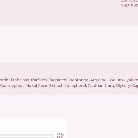
yapmada
ycerin, Trehalose, Parfum (Fragrance), Bentonite, Arginine, Sodium Hyalu
Commiphora Mukul Resin Extract, Tocopherol, Xanthan Gum, Glyceryl Capryla
14
%
33
%