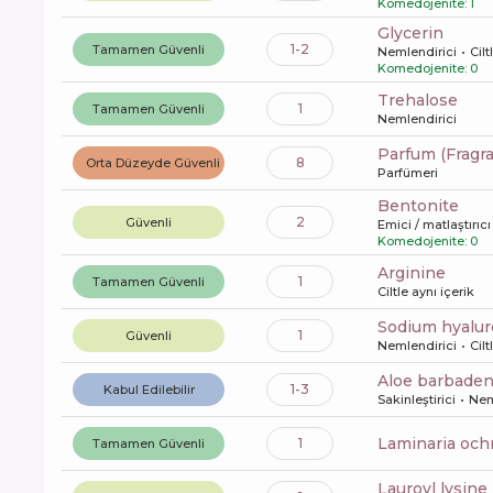
Komedojenite: 1
glycerin
1-2
Tamamen Güvenli
Nemlendirici
Cilt
Komedojenite: 0
trehalose
1
Tamamen Güvenli
Nemlendirici
Parfum (Fragr
8
Orta Düzeyde Güvenli
Parfümeri
bentonite
2
Güvenli
Emici / matlaştırı
Komedojenite: 0
arginine
1
Tamamen Güvenli
Ciltle aynı içerik
sodium hyalu
1
Güvenli
Nemlendirici
Cilt
aloe barbaden
1-3
Kabul Edilebilir
Sakinleştirici
Nem
laminaria och
1
Tamamen Güvenli
lauroyl lysine