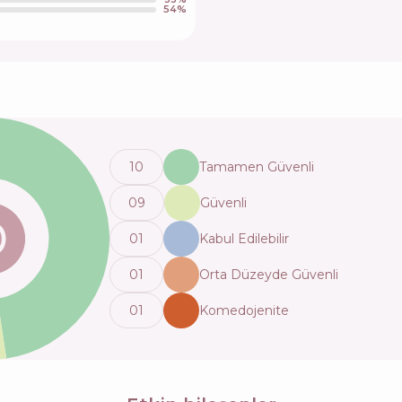
54
%
10
Tamamen Güvenli
0
9
Güvenli
0
1
Kabul Edilebilir
0
1
Orta Düzeyde Güvenli
0
1
Komedojenite