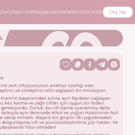
i
Karşılaştırma
Mağazalar
Makaleler
Sorunlar
Giriş Yap
EL
a:
nik Asit infüzyonunun anahtar özelliği olan
ştırıcı ve sıkılaştırıcı etki sağlayan bir emülsiyon.
Krem'in başarısından sonra, aynı faydaları sağlayan
u kez karma ve yağlı ciltler için uygun bir tedavi
gerekiyordu. Zorluk, bu cilt tipine uyarlanmış daha
ir dokuyla aynı derecede etkili ve yoğun Hyaluronik Asit
e sahip olmaktı. Başarılı bir girişim: İlk uygulamadan
 dolgunlaşmış cilt ve pürüzsüzleştirilmiş yüz hatları. Ve
 yapışkanlık hissi olmadan!
l masajlarla tüm yüze ve boyuna uygulayın. Makyaj