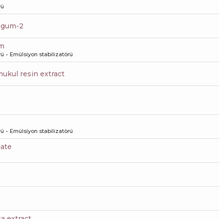
rü
e gum-2
um
rü
Emülsiyon stabilizatörü
ukul resin extract
rü
Emülsiyon stabilizatörü
late
ta extract