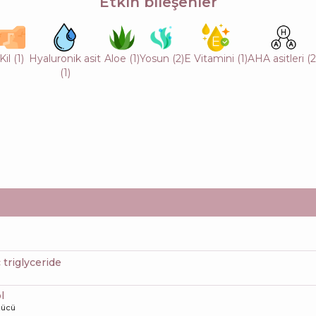
Etkin bileşenler
Kil
(
1
)
Hyaluronik asit
Aloe
(
1
)
Yosun
(
2
)
E Vitamini
(
1
)
AHA asitleri
(
2
(
1
)
c triglyceride
l
zücü