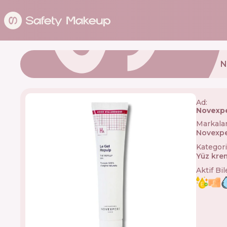
N
Ad:
Novexpe
Markala
Novexpe
Kategori
Yüz kre
Aktif Bi