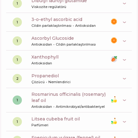
dibutyl lauroyl glutamide
1
Viskozite regülatörü
3-o-ethyl ascorbic acid
1
Cildin parlaklaştırılması
Antioksidan
Ascorbyl Glucoside
1
Antioksidan
Cildin parlaklaştırılması
xanthophyll
1
Antioksidan
propanediol
2
Çözücü
Nemlendirici
rosmarinus officinalis (rosemary)
leaf oil
1
Antioksidan
Antimikrobiyal/antibakteriyel
litsea cubeba fruit oil
1
Parfümeri
foeniculum vulgare (fennel) oil