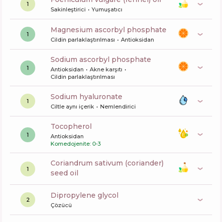
1
Sakinleştirici
Yumuşatıcı
magnesium ascorbyl phosphate
1
Cildin parlaklaştırılması
Antioksidan
sodium ascorbyl phosphate
1
Antioksidan
Akne karşıtı
Cildin parlaklaştırılması
sodium hyaluronate
1
Ciltle aynı içerik
Nemlendirici
tocopherol
1
Antioksidan
Komedojenite: 0-3
coriandrum sativum (coriander)
1
seed oil
dipropylene glycol
2
Çözücü