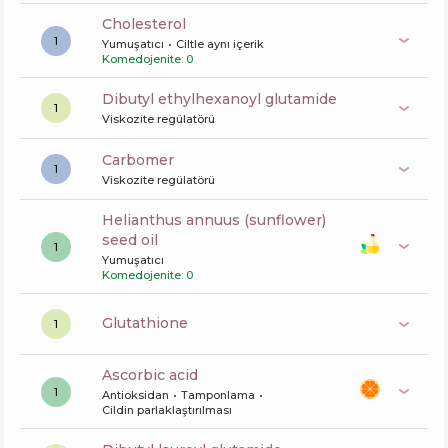
cholesterol
1
Yumuşatıcı
Ciltle aynı içerik
Komedojenite: 0
dibutyl ethylhexanoyl glutamide
1
Viskozite regülatörü
carbomer
1
Viskozite regülatörü
helianthus annuus (sunflower)
seed oil
1
Yumuşatıcı
Komedojenite: 0
glutathione
1
ascorbic acid
1
Antioksidan
Tamponlama
Cildin parlaklaştırılması