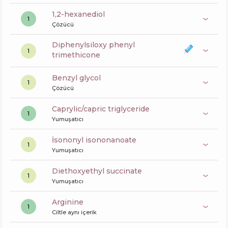
1,2-hexanediol
1
Çözücü
diphenylsiloxy phenyl
1
trimethicone
benzyl glycol
1
Çözücü
caprylic/capric triglyceride
1
Yumuşatıcı
isononyl isononanoate
1
Yumuşatıcı
diethoxyethyl succinate
1
Yumuşatıcı
arginine
1
Ciltle aynı içerik