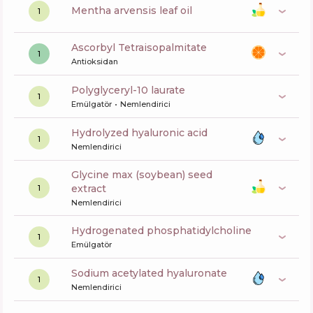
mentha arvensis leaf oil
1
Ascorbyl Tetraisopalmitate
1
Antioksidan
polyglyceryl-10 laurate
1
Emülgatör
Nemlendirici
hydrolyzed hyaluronic acid
1
Nemlendirici
glycine max (soybean) seed
extract
1
Nemlendirici
hydrogenated phosphatidylcholine
1
Emülgatör
sodium acetylated hyaluronate
1
Nemlendirici