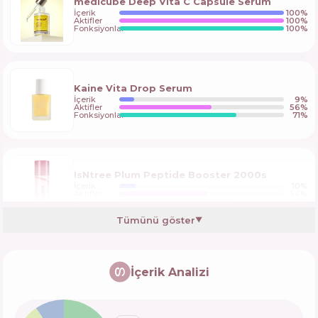
medicube Deep Vita C Capsule Serum
İçerik
100
%
Aktifler
100
%
Fonksiyonlar
100
%
Kaine Vita Drop Serum
İçerik
9
%
Aktifler
56
%
Fonksiyonlar
71
%
IsNtree Plum Peptide Booster 2000s
İçerik
10
%
Aktifler
54
%
Fonksiyonlar
68
%
Tümünü göster
▼
Lalarecipe Yuzu Vita-C Ampoule
İçerik Analizi
İçerik
13
%
Aktifler
53
%
Fonksiyonlar
63
%