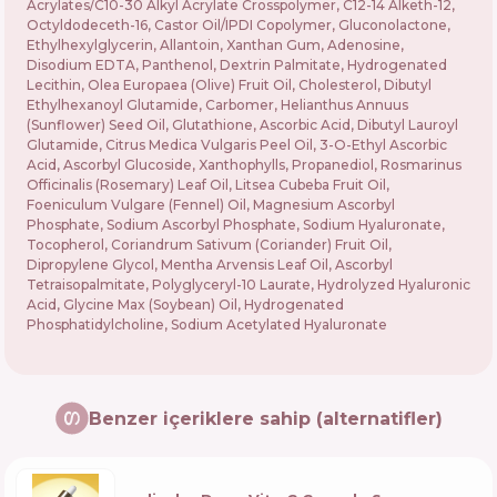
Acrylates/C10-30 Alkyl Acrylate Crosspolymer, C12-14 Alketh-12,
Octyldodeceth-16, Castor Oil/IPDI Copolymer, Gluconolactone,
Ethylhexylglycerin, Allantoin, Xanthan Gum, Adenosine,
Disodium EDTA, Panthenol, Dextrin Palmitate, Hydrogenated
Lecithin, Olea Europaea (Olive) Fruit Oil, Cholesterol, Dibutyl
Ethylhexanoyl Glutamide, Carbomer, Helianthus Annuus
(Sunflower) Seed Oil, Glutathione, Ascorbic Acid, Dibutyl Lauroyl
Glutamide, Citrus Medica Vulgaris Peel Oil, 3-O-Ethyl Ascorbic
Acid, Ascorbyl Glucoside, Xanthophylls, Propanediol, Rosmarinus
Officinalis (Rosemary) Leaf Oil, Litsea Cubeba Fruit Oil,
Foeniculum Vulgare (Fennel) Oil, Magnesium Ascorbyl
Phosphate, Sodium Ascorbyl Phosphate, Sodium Hyaluronate,
Tocopherol, Coriandrum Sativum (Coriander) Fruit Oil,
Dipropylene Glycol, Mentha Arvensis Leaf Oil, Ascorbyl
Tetraisopalmitate, Polyglyceryl-10 Laurate, Hydrolyzed Hyaluronic
Acid, Glycine Max (Soybean) Oil, Hydrogenated
Phosphatidylcholine, Sodium Acetylated Hyaluronate
Benzer içeriklere sahip (alternatifler)