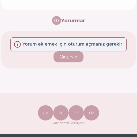
Yorumlar
Yorum eklemek için oturum açmanız gerekir.
Giriş Yap
UA
PL
DE
FR
Alternatif versiyon
safetymakeupua@gmail.com