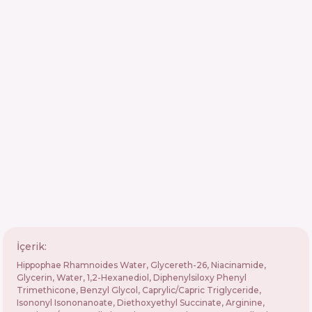
İçerik:
Hippophae Rhamnoides Water, Glycereth-26, Niacinamide,
Glycerin, Water, 1,2-Hexanediol, Diphenylsiloxy Phenyl
Trimethicone, Benzyl Glycol, Caprylic/Capric Triglyceride,
Isononyl Isononanoate, Diethoxyethyl Succinate, Arginine,