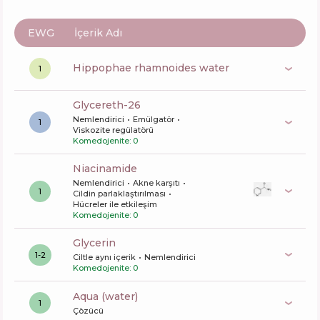
EWG
İçerik Adı
hippophae rhamnoides water
1
glycereth-26
Nemlendirici
Emülgatör
1
Viskozite regülatörü
Komedojenite: 0
niacinamide
Nemlendirici
Akne karşıtı
1
Cildin parlaklaştırılması
Hücreler ile etkileşim
Komedojenite: 0
glycerin
1-2
Ciltle aynı içerik
Nemlendirici
Komedojenite: 0
aqua (water)
1
Çözücü