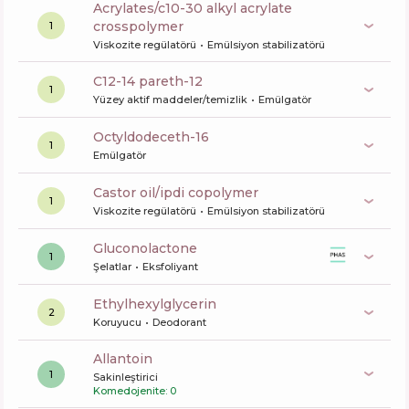
acrylates/c10-30 alkyl acrylate
crosspolymer
1
Viskozite regülatörü
Emülsiyon stabilizatörü
c12-14 pareth-12
1
Yüzey aktif maddeler/temizlik
Emülgatör
octyldodeceth-16
1
Emülgatör
castor oil/ipdi copolymer
1
Viskozite regülatörü
Emülsiyon stabilizatörü
gluconolactone
1
Şelatlar
Eksfoliyant
ethylhexylglycerin
2
Koruyucu
Deodorant
allantoin
1
Sakinleştirici
Komedojenite: 0