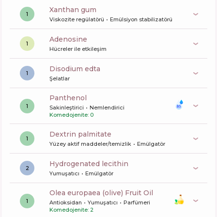
xanthan gum
1
Viskozite regülatörü
Emülsiyon stabilizatörü
Adenosine
1
Hücreler ile etkileşim
disodium edta
1
Şelatlar
panthenol
1
Sakinleştirici
Nemlendirici
Komedojenite: 0
dextrin palmitate
1
Yüzey aktif maddeler/temizlik
Emülgatör
hydrogenated lecithin
2
Yumuşatıcı
Emülgatör
olea europaea (olive) Fruit Oil
1
Antioksidan
Yumuşatıcı
Parfümeri
Komedojenite: 2