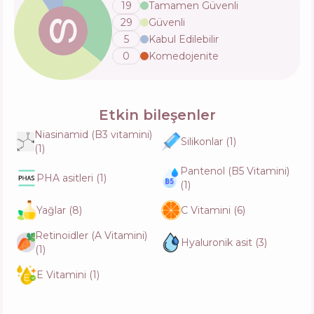
19
Tamamen Güvenli
29
Güvenli
Medik8 Clarity Peptides
5
Kabul Edilebilir
İçerik
5
%
Aktifler
55
%
0
Komedojenite
Fonksiyonlar
66
%
Etkin bileşenler
Celimax Pore+Dark Spot Brightening Serum
İçerik
12
%
Niasinamid (B3 vitamini)
Aktifler
48
%
Silikonlar
(
1
)
Fonksiyonlar
66
%
(
1
)
Pantenol (B5 Vitamini)
PHA asitleri
(
1
)
(
1
)
Dr. Ceuracle PLC Vita K Liposome Oil
Ampoule
Yağlar
(
8
)
C Vitamini
(
6
)
İçerik
4
%
Aktifler
54
%
Fonksiyonlar
63
%
Retinoidler (A Vitamini)
Hyaluronik asit
(
3
)
(
1
)
E Vitamini
(
1
)
Skin627 Vitamin with Niacinamide Facial
Serum
İçerik
6
%
Aktifler
50
%