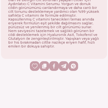
olan ve belirgin cilt sorunları yaşayan ciltler için
Aydınlatıcı C Vitamini Serumu. Yorgun ve donuk
cildin görünümünü canlandırmaya ve daha canlı bir
cilt tonunu desteklemeye yardımcı olan %99 yüksek
saflıkta C vitamini ile formüle edilmiştir.
Kapsüllenmiş C vitamini tanecikleri temas anında
eriyerek formülün eşit şekilde dağılmasını sağlar,
pürüzsüz ve yenilenmiş bir cilt görünümü sunar.
Nem seviyesini tazelemek ve sağlıklı görünen bir
cildi desteklemek için Hyaluronik Asit, Tokoferol ve
Glutatyon ile zenginleştirilmiştir. Yapışkan veya yağlı
bir his bırakmadan ciltte nazikçe eriyen hafif, hızlı
emilen bir dokuya sahiptir.