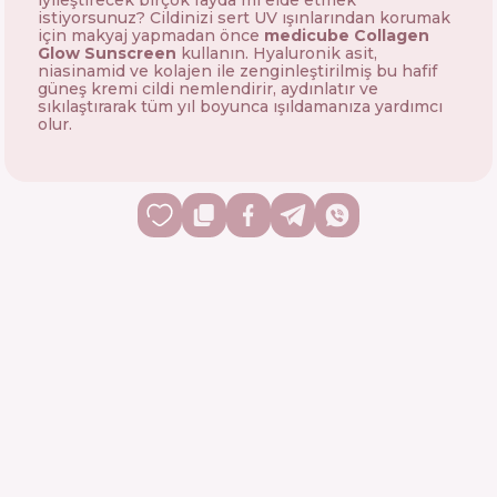
iyileştirecek birçok fayda mı elde etmek
istiyorsunuz? Cildinizi sert UV ışınlarından korumak
için makyaj yapmadan önce
medicube Collagen
Glow Sunscreen
kullanın. Hyaluronik asit,
niasinamid ve kolajen ile zenginleştirilmiş bu hafif
güneş kremi cildi nemlendirir, aydınlatır ve
sıkılaştırarak tüm yıl boyunca ışıldamanıza yardımcı
olur.