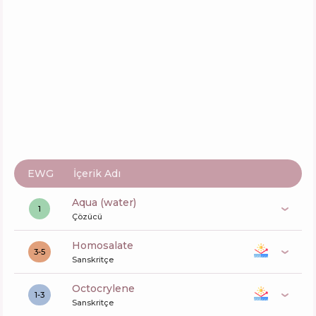
İçerik
13
%
Aktifler
73
%
Fonksiyonlar
62
%
EWG
İçerik Adı
aqua (water)
1
Çözücü
Homosalate
3-5
Sanskritçe
octocrylene
1-3
Sanskritçe