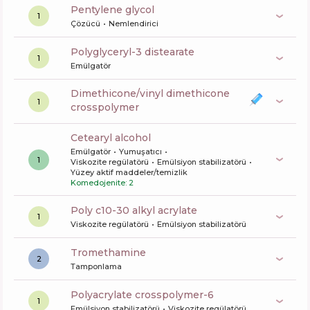
pentylene glycol
1
Çözücü
Nemlendirici
polyglyceryl-3 distearate
1
Emülgatör
dimethicone/vinyl dimethicone
1
crosspolymer
cetearyl alcohol
Emülgatör
Yumuşatıcı
1
Viskozite regülatörü
Emülsiyon stabilizatörü
Yüzey aktif maddeler/temizlik
Komedojenite: 2
poly c10-30 alkyl acrylate
1
Viskozite regülatörü
Emülsiyon stabilizatörü
tromethamine
2
Tamponlama
polyacrylate crosspolymer-6
1
Emülsiyon stabilizatörü
Viskozite regülatörü