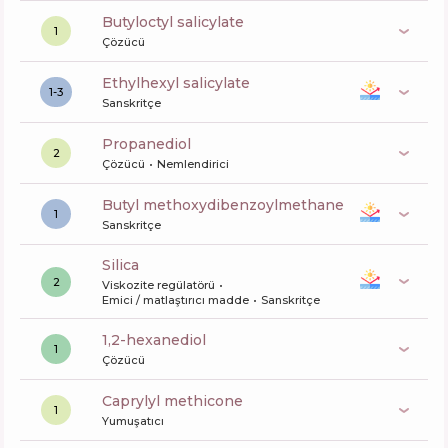
butyloctyl salicylate
1
Çözücü
ethylhexyl salicylate
1-3
Sanskritçe
propanediol
2
Çözücü
Nemlendirici
butyl methoxydibenzoylmethane
1
Sanskritçe
silica
2
Viskozite regülatörü
Emici / matlaştırıcı madde
Sanskritçe
1,2-hexanediol
1
Çözücü
caprylyl methicone
1
Yumuşatıcı