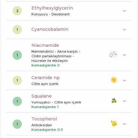
ethylhexylglycerin
2
Koruyucu
Deodorant
cyanocobalamin
1
niacinamide
Nemlendirici
Akne karşıtı
1
Cildin parlaklaştırılması
Hücreler ile etkileşim
Komedojenite: 0
ceramide np
1
Ciltle aynı içerik
squalane
1
Yumuşatıcı
Ciltle aynı içerik
Komedojenite: 1
tocopherol
1
Antioksidan
Komedojenite: 0-3