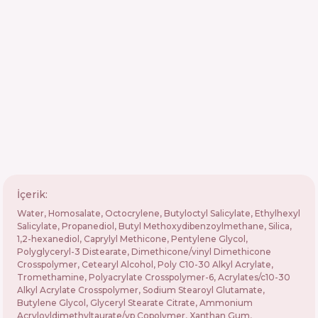
İçerik:
Water, Homosalate, Octocrylene, Butyloctyl Salicylate, Ethylhexyl
Salicylate, Propanediol, Butyl Methoxydibenzoylmethane, Silica,
1,2-hexanediol, Caprylyl Methicone, Pentylene Glycol,
Polyglyceryl-3 Distearate, Dimethicone/vinyl Dimethicone
Crosspolymer, Cetearyl Alcohol, Poly C10-30 Alkyl Acrylate,
Tromethamine, Polyacrylate Crosspolymer-6, Acrylates/c10-30
Alkyl Acrylate Crosspolymer, Sodium Stearoyl Glutamate,
Butylene Glycol, Glyceryl Stearate Citrate, Ammonium
Acryloyldimethyltaurate/vp Copolymer, Xanthan Gum,