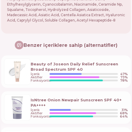
Ethylhexylglycerin, Cyanocobalamin, Niacinamide, Ceramide Np,
Squalane, Tocopherol, Hydrolyzed Collagen, Asiaticoside,
Madecassic Acid, Asiatic Acid, Centella Asiatica Extract, Hyaluronic
Acid, Caprylyl Glycol, Soluble Collagen, Acetyl Hexapeptide-8
Benzer içeriklere sahip (alternatifler)
Beauty of Joseon Daily Relief Sunscreen
Broad Spectrum SPF 40
İçerik
47
%
Aktifler
73
%
Fonksiyonlar
78
%
IsNtree Onion Newpair Sunscreen SPF 40+
PA++++
İçerik
31
%
Aktifler
68
%
Fonksiyonlar
64
%