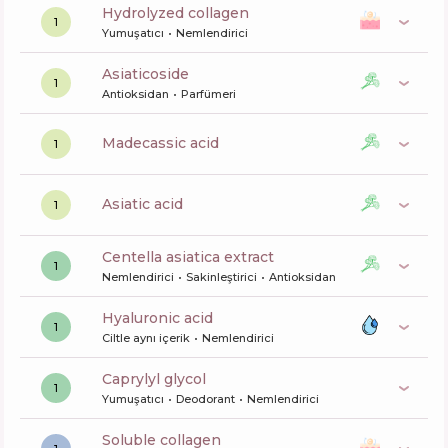
hydrolyzed collagen
1
Yumuşatıcı
Nemlendirici
asiaticoside
1
Antioksidan
Parfümeri
madecassic acid
1
asiatic acid
1
centella asiatica extract
1
Nemlendirici
Sakinleştirici
Antioksidan
hyaluronic acid
1
Ciltle aynı içerik
Nemlendirici
caprylyl glycol
1
Yumuşatıcı
Deodorant
Nemlendirici
soluble collagen