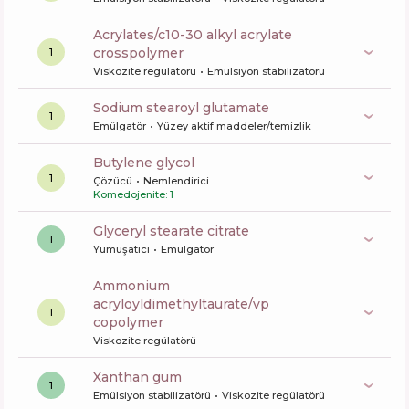
acrylates/c10-30 alkyl acrylate
crosspolymer
1
Viskozite regülatörü
Emülsiyon stabilizatörü
sodium stearoyl glutamate
1
Emülgatör
Yüzey aktif maddeler/temizlik
butylene glycol
1
Çözücü
Nemlendirici
Komedojenite: 1
glyceryl stearate citrate
1
Yumuşatıcı
Emülgatör
ammonium
acryloyldimethyltaurate/vp
1
copolymer
Viskozite regülatörü
xanthan gum
1
Emülsiyon stabilizatörü
Viskozite regülatörü