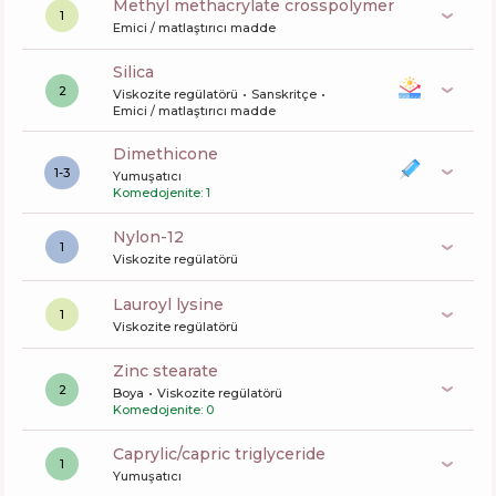
methyl methacrylate crosspolymer
1
Emici / matlaştırıcı madde
silica
2
Viskozite regülatörü
Sanskritçe
Emici / matlaştırıcı madde
dimethicone
1-3
Yumuşatıcı
Komedojenite: 1
nylon-12
1
Viskozite regülatörü
lauroyl lysine
1
Viskozite regülatörü
zinc stearate
2
Boya
Viskozite regülatörü
Komedojenite: 0
caprylic/capric triglyceride
1
Yumuşatıcı