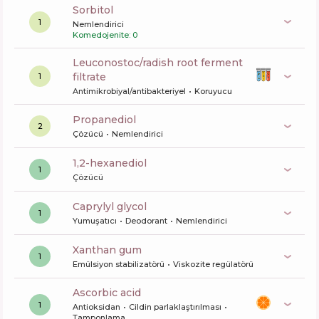
sorbitol
1
Nemlendirici
Komedojenite: 0
leuconostoc/radish root ferment
filtrate
1
Antimikrobiyal/antibakteriyel
Koruyucu
propanediol
2
Çözücü
Nemlendirici
1,2-hexanediol
1
Çözücü
caprylyl glycol
1
Yumuşatıcı
Deodorant
Nemlendirici
xanthan gum
1
Emülsiyon stabilizatörü
Viskozite regülatörü
ascorbic acid
1
Antioksidan
Cildin parlaklaştırılması
Tamponlama