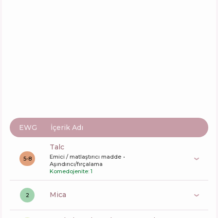
Huda Beauty Easy Bake Loose Baking &
Setting Powder Ube Birthday Cake
İçerik
16
%
Aktifler
34
%
Fonksiyonlar
60
%
EWG
İçerik Adı
talc
Emici / matlaştırıcı madde
5-8
Aşındırıcı/fırçalama
Komedojenite: 1
mica
2