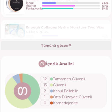
İçerik
24
%
Aktifler
57
%
Fonksiyonlar
54
%
Enough Collagen Hydro Moisture Two Way
Cake SPF 25
İçerik
27
%
Aktifler
48
%
Fonksiyonlar
49
%
Tümünü göster
▼
Sheglam Insta-Ready Face & Under Eye
Setting Powder Duo
İçerik Analizi
İçerik
27
%
Aktifler
43
%
Fonksiyonlar
52
%
12
Tamamen Güvenli
15
Güvenli
Eveline Cosmetics Matt My Day Peach Loose
2
Kabul Edilebilir
Powder
1
Orta Düzeyde Güvenli
İçerik
22
%
Aktifler
36
%
Fonksiyonlar
53
%
0
Komedojenite