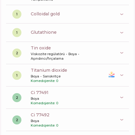
colloidal gold
1
glutathione
1
tin oxide
2
Viskozite regülatörü
Boya
Aşındırıcı/fırçalama
titanium dioxide
1
Boya
Sanskritçe
Komedojenite: 0
ci 77491
2
Boya
Komedojenite: 0
ci 77492
2
Boya
Komedojenite: 0