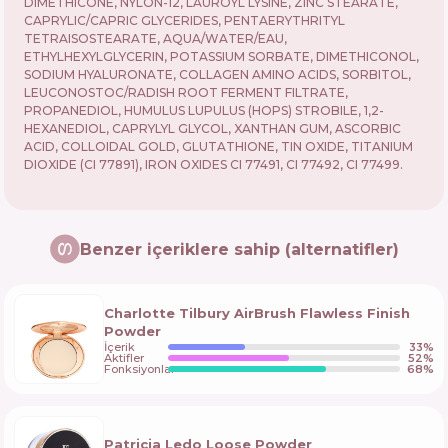
DIMETHICONE, NYLON-12, LAUROYL LYSINE, ZINC STEARATE,
CAPRYLIC/CAPRIC GLYCERIDES, PENTAERYTHRITYL
TETRAISOSTEARATE, AQUA/WATER/EAU,
ETHYLHEXYLGLYCERIN, POTASSIUM SORBATE, DIMETHICONOL,
SODIUM HYALURONATE, COLLAGEN AMINO ACIDS, SORBITOL,
LEUCONOSTOC/RADISH ROOT FERMENT FILTRATE,
PROPANEDIOL, HUMULUS LUPULUS (HOPS) STROBILE, 1,2-
HEXANEDIOL, CAPRYLYL GLYCOL, XANTHAN GUM, ASCORBIC
ACID, COLLOIDAL GOLD, GLUTATHIONE, TIN OXIDE, TITANIUM
DIOXIDE (CI 77891), IRON OXIDES CI 77491, CI 77492, CI 77499.
Benzer içeriklere sahip (alternatifler)
Charlotte Tilbury AirBrush Flawless Finish
Powder
İçerik
33
%
Aktifler
52
%
Fonksiyonlar
68
%
Patricia Ledo Loose Powder