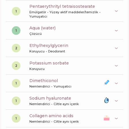
pentaerythrityl tetraisostearate
1
Emülgatör
Yüzey aktif maddeler/temizlik
Yumuşatıcı
aqua (water)
1
Çözücü
ethylhexylglycerin
2
Koruyucu
Deodorant
potassium sorbate
2
Koruyucu
dimethiconol
1
Nemlendirici
Yumuşatıcı
sodium hyaluronate
1
Nemlendirici
Ciltle aynı içerik
collagen amino acids
1
Nemlendirici
Ciltle aynı içerik