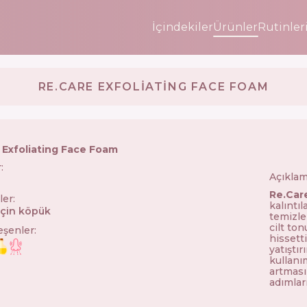
İçindekiler
Ürünler
Rutinler
RE.CARE EXFOLIATING FACE FOAM
 Exfoliating Face Foam
r
:
Açıklam
🇺🇦
Re.Car
ler
:
kalıntıl
için köpük
temizle
cilt to
leşenler
:
hissett
yatıştı
kullanım
artması
adımlar