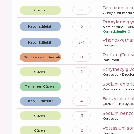
disodium coc
1
Güvenli
Yüzey aktif maddel
propylene gly
3
Kabul Edilebilir
Nemlendirici
Vis
Komedojenite: 0
phenoxyetha
2-4
Kabul Edilebilir
Koruyucu
Parfum (Fragr
8
Orta Düzeyde Güvenli
Parfümeri
ethylhexylgly
2
Güvenli
Koruyucu
Deodor
sodium chlori
1
Tamamen Güvenli
Viskozite regülatö
benzyl alcoho
4
Kabul Edilebilir
Çözücü
Koruyuc
sodium benzo
3
Güvenli
Koruyucu
potassium so
2
Güvenli
Koruyucu