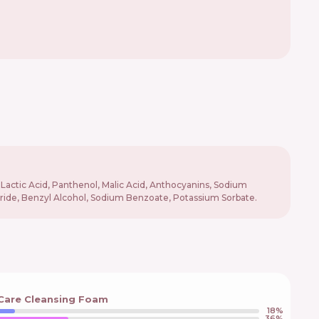
Lactic Acid, Panthenol, Malic Acid, Anthocyanins, Sodium
ride, Benzyl Alcohol, Sodium Benzoate, Potassium Sorbate.
 Сare Cleansing Foam
18
%
36
%