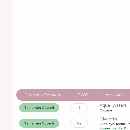
Güvenlik Seviyesi
EWG
İçerik Adı
aqua (water)
1
Tamamen Güvenli
Çözücü
glycerin
1-2
Tamamen Güvenli
Ciltle aynı içerik
Komedojenite: 0