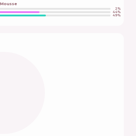
r Mousse
2
%
44
%
49
%