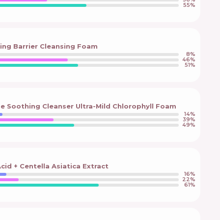
55
%
ing Barrier Cleansing Foam
8
%
46
%
51
%
 Soothing Cleanser Ultra-Mild Chlorophyll Foam
14
%
39
%
49
%
cid + Centella Asiatica Extract
16
%
22
%
61
%