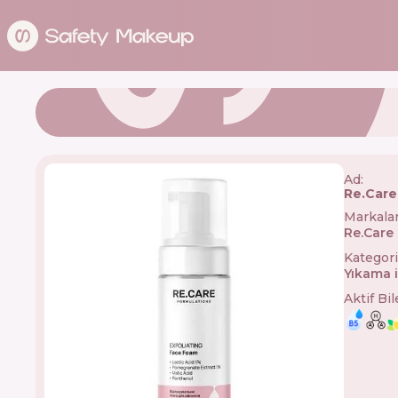
Ad:
Re.Care
Markala
Re.Care
Kategori
Yıkama 
Aktif Bi