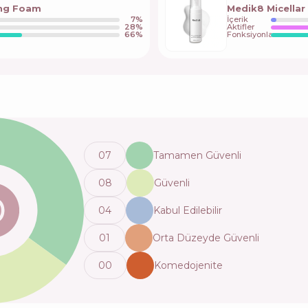
ing Foam
Medik8 Micella
7
%
İçerik
28
%
Aktifler
66
%
Fonksiyonlar
0
7
Tamamen Güvenli
0
8
Güvenli
0
4
Kabul Edilebilir
0
1
Orta Düzeyde Güvenli
0
0
Komedojenite