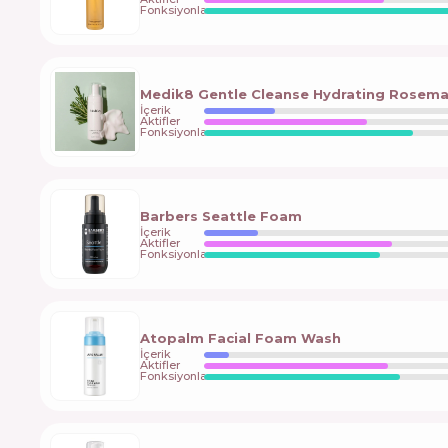
Fonksiyonlar
Medik8 Gentle Cleanse Hydrating Rosem
İçerik
Aktifler
Fonksiyonlar
Barbers Seattle Foam
İçerik
Aktifler
Fonksiyonlar
Atopalm Facial Foam Wash
İçerik
Aktifler
Fonksiyonlar