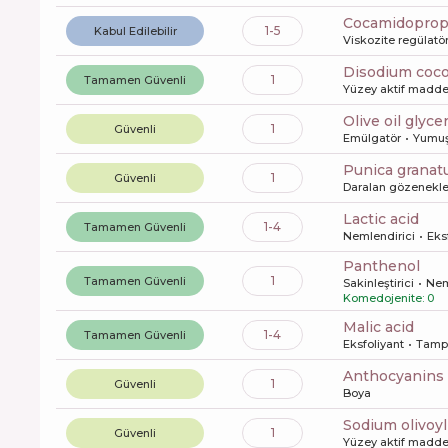
cocamidoprop
1-5
Kabul Edilebilir
Viskozite regülatö
disodium co
1
Tamamen Güvenli
Yüzey aktif maddel
olive oil glyc
1
Güvenli
Emülgatör
Yumuş
punica granat
1
Güvenli
Daralan gözenekle
lactic acid
1-4
Tamamen Güvenli
Nemlendirici
Eks
panthenol
1
Tamamen Güvenli
Sakinleştirici
Nem
Komedojenite: 0
malic acid
1-4
Tamamen Güvenli
Eksfoliyant
Tamp
anthocyanins
1
Güvenli
Boya
sodium olivoy
1
Güvenli
Yüzey aktif maddel