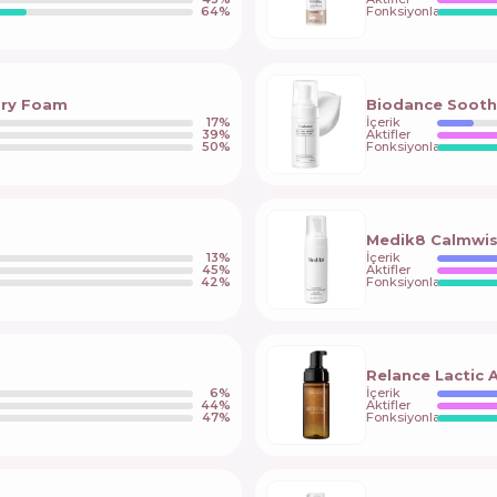
64
%
Fonksiyonlar
ary Foam
Biodance Sooth
17
%
İçerik
39
%
Aktifler
50
%
Fonksiyonlar
Medik8 Calmwise
13
%
İçerik
45
%
Aktifler
42
%
Fonksiyonlar
Relance Lactic A
6
%
İçerik
44
%
Aktifler
47
%
Fonksiyonlar