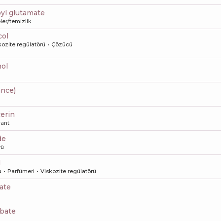
oyl glutamate
er/temizlik
col
kozite regülatörü
Çözücü
nol
ance)
cerin
ant
de
rü
l
u
Parfümeri
Viskozite regülatörü
ate
rbate