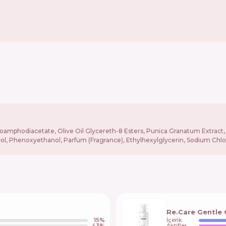
amphodiacetate, Olive Oil Glycereth-8 Esters, Punica Granatum Extract, 
ol, Phenoxyethanol, Parfum (Fragrance), Ethylhexylglycerin, Sodium Chlo
Re.Care Gentle
15
%
İçerik
43
%
Aktifler