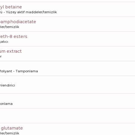
yl betaine
rü
Yüzey aktif maddeler/temizlik
coamphodiacetate
er/temizlik
ereth-8 esters
atıcı
um extract
r
foliyant
Tamponlama
lendirici
onlama
l glutamate
er/temizlik