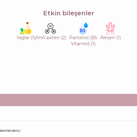
Etkin bileşenler
Yağlar
(
1
)
AHA asitleri
(
2
)
Pantenol (B5
Alerjen
(
1
)
Vitamini)
(
1
)
Nemlendirici