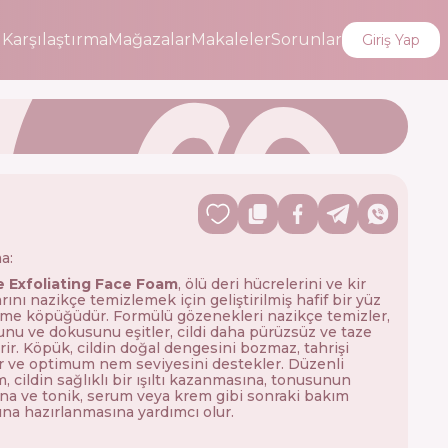
i
Karşılaştırma
Mağazalar
Makaleler
Sorunlar
Giriş Yap
a:
e Exfoliating Face Foam
, ölü deri hücrelerini ve kir
arını nazikçe temizlemek için geliştirilmiş hafif bir yüz
me köpüğüdür. Formülü gözenekleri nazikçe temizler,
nunu ve dokusunu eşitler, cildi daha pürüzsüz ve taze
irir. Köpük, cildin doğal dengesini bozmaz, tahrişi
rır ve optimum nem seviyesini destekler. Düzenli
, cildin sağlıklı bir ışıltı kazanmasına, tonusunun
na ve tonik, serum veya krem gibi sonraki bakım
ına hazırlanmasına yardımcı olur.