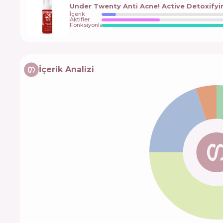
Under Twenty Anti Acne! Active Detoxify
İçerik
Aktifler
Fonksiyonlar
İçerik Analizi