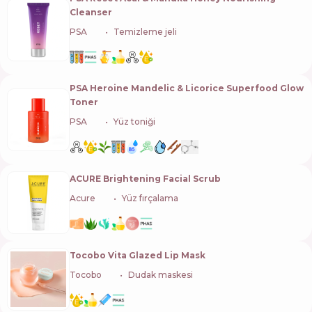
Cleanser
PSA
🇸🇬
Temizleme jeli
PSA Heroine Mandelic & Licorice Superfood Glow
Toner
PSA
🇸🇬
Yüz toniği
ACURE Brightening Facial Scrub
Acure
🇺🇸
Yüz fırçalama
Tocobo Vita Glazed Lip Mask
Tocobo
🇰🇷
Dudak maskesi