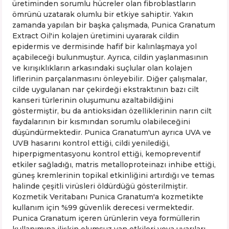
üretiminden sorumlu hücreler olan fibroblastların
ömrünü uzatarak olumlu bir etkiye sahiptir. Yakın
zamanda yapılan bir başka çalışmada, Punica Granatum
Extract Oil'in kolajen üretimini uyararak cildin
epidermis ve dermisinde hafif bir kalınlaşmaya yol
açabileceği bulunmuştur. Ayrıca, cildin yaşlanmasının
ve kırışıklıkların arkasındaki suçlular olan kolajen
liflerinin parçalanmasını önleyebilir. Diğer çalışmalar,
cilde uygulanan nar çekirdeği ekstraktının bazı cilt
kanseri türlerinin oluşumunu azaltabildiğini
göstermiştir, bu da antioksidan özelliklerinin narın cilt
faydalarının bir kısmından sorumlu olabileceğini
düşündürmektedir. Punica Granatum'un ayrıca UVA ve
UVB hasarını kontrol ettiği, cildi yenilediği,
hiperpigmentasyonu kontrol ettiği, kemopreventif
etkiler sağladığı, matris metalloproteinazı inhibe ettiği,
güneş kremlerinin topikal etkinliğini artırdığı ve temas
halinde çeşitli virüsleri öldürdüğü gösterilmiştir.
Kozmetik Veritabanı Punica Granatum'a kozmetikte
kullanım için %99 güvenlik derecesi vermektedir.
Punica Granatum içeren ürünlerin veya formüllerin