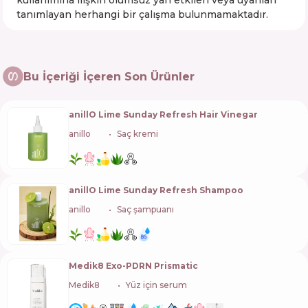
kullanımına ilişkin olumsuz yan etkileri veya uyarıları
tanımlayan herhangi bir çalışma bulunmamaktadır.
Bu İçeriği İçeren Son Ürünler
anillO Lime Sunday Refresh Hair Vinegar
anillo
🇰🇷
Saç kremi
anillO Lime Sunday Refresh Shampoo
anillo
🇰🇷
Saç şampuanı
Medik8 Exo-PDRN Prismatic
Medik8
🇬🇧
Yüz için serum