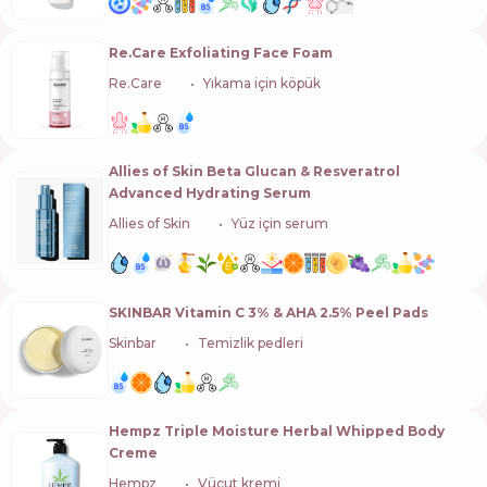
Re.Care Exfoliating Face Foam
Re.Care
🇺🇦
Yıkama için köpük
Allies of Skin Beta Glucan & Resveratrol
Advanced Hydrating Serum
Allies of Skin
🇸🇬
Yüz için serum
SKINBAR Vitamin C 3% & AHA 2.5% Peel Pads
Skinbar
🇺🇦
Temizlik pedleri
Hempz Triple Moisture Herbal Whipped Body
Creme
Hempz
🇺🇸
Vücut kremi