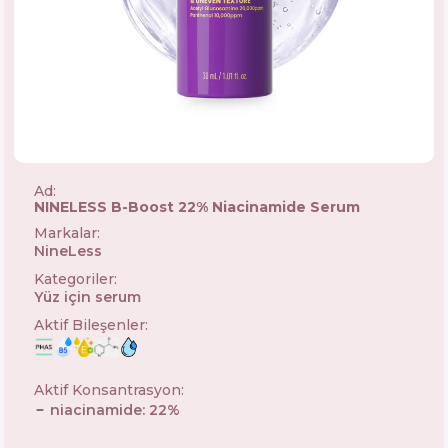
Ad:
NINELESS B-Boost 22% Niacinamide Serum
Markalar
:
NineLess
🇰🇷
Kategoriler
:
Yüz için serum
Aktif Bileşenler
:
Aktif Konsantrasyon
:
niacinamide
:
22
%