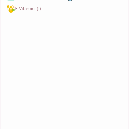
JsDerma Vitanate Vita-3 Serum
E Vitamini
(
1
)
İçerik
13
%
Aktifler
57
%
Fonksiyonlar
64
%
Needly Ampoule Real Active Panthenol Plus
İçerik
14
%
Aktifler
63
%
Fonksiyonlar
54
%
Dr. Althea Pro Lab 85% Natural Radiance
Essence
İçerik
20
%
Aktifler
40
%
Fonksiyonlar
79
%
Needly Glow Peeling Serum
İçerik
16
%
Aktifler
56
%
Fonksiyonlar
59
%