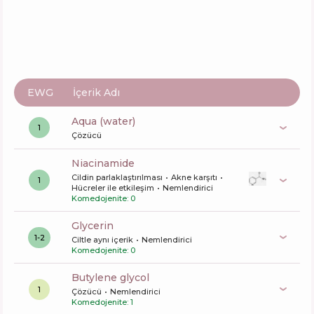
EWG
İçerik Adı
aqua (water)
1
Çözücü
niacinamide
Cildin parlaklaştırılması
Akne karşıtı
1
Hücreler ile etkileşim
Nemlendirici
Komedojenite: 0
glycerin
1-2
Ciltle aynı içerik
Nemlendirici
Komedojenite: 0
butylene glycol
1
Çözücü
Nemlendirici
Komedojenite: 1