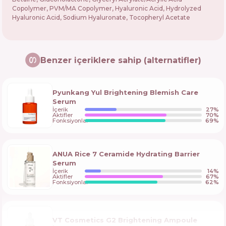
Copolymer, PVM/MA Copolymer, Hyaluronic Acid, Hydrolyzed
Hyaluronic Acid, Sodium Hyaluronate, Tocopheryl Acetate
Benzer içeriklere sahip (alternatifler)
Pyunkang Yul Brightening Blemish Care
Serum
İçerik
27
%
Aktifler
70
%
Fonksiyonlar
69
%
ANUA Rice 7 Ceramide Hydrating Barrier
Serum
İçerik
14
%
Aktifler
67
%
Fonksiyonlar
62
%
VT Cosmetics G2 Brightening Ampoule