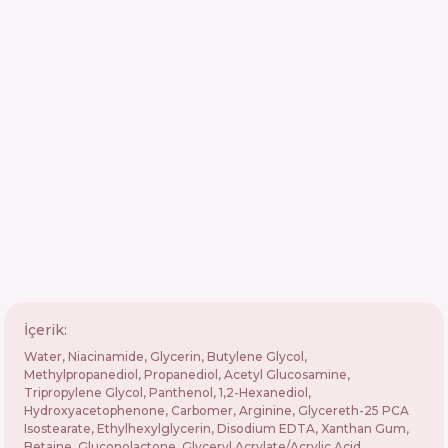
İçerik:
Water, Niacinamide, Glycerin, Butylene Glycol,
Methylpropanediol, Propanediol, Acetyl Glucosamine,
Tripropylene Glycol, Panthenol, 1,2-Hexanediol,
Hydroxyacetophenone, Carbomer, Arginine, Glycereth-25 PCA
Isostearate, Ethylhexylglycerin, Disodium EDTA, Xanthan Gum,
Betaine, Gluconolactone, Glyceryl Acrylate/Acrylic Acid