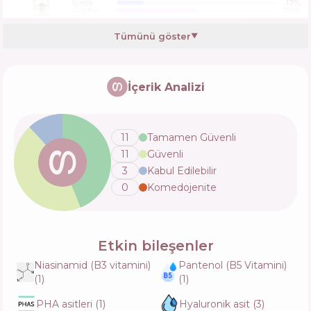
İçerik
17
%
Aktifler
50
%
Fonksiyonlar
78
%
Tümünü göster
▼
VT Cosmetics S4 Moisture Ampoule
İçerik Analizi
İçerik
21
%
Aktifler
54
%
Fonksiyonlar
66
%
11
Tamamen Güvenli
11
Güvenli
Biodance Radiant Vita Niacinamide Serum
3
Kabul Edilebilir
İçerik
20
%
Aktifler
44
%
0
Komedojenite
Fonksiyonlar
71
%
Round Lab Vita Niacinamide Dark Spot
Etkin bileşenler
Serum
İçerik
14
%
Niasinamid (B3 vitamini)
Pantenol (B5 Vitamini)
Aktifler
51
%
(
1
)
(
1
)
Fonksiyonlar
70
%
PHA asitleri
(
1
)
Hyaluronik asit
(
3
)