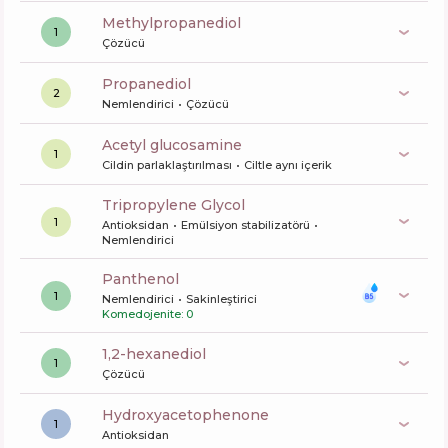
methylpropanediol
1
Çözücü
propanediol
2
Nemlendirici
Çözücü
acetyl glucosamine
1
Cildin parlaklaştırılması
Ciltle aynı içerik
Tripropylene Glycol
1
Antioksidan
Emülsiyon stabilizatörü
Nemlendirici
panthenol
1
Nemlendirici
Sakinleştirici
Komedojenite: 0
1,2-hexanediol
1
Çözücü
Hydroxyacetophenone
1
Antioksidan