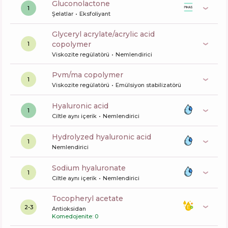
gluconolactone
1
Şelatlar
Eksfoliyant
glyceryl acrylate/acrylic acid
copolymer
1
Viskozite regülatörü
Nemlendirici
pvm/ma copolymer
1
Viskozite regülatörü
Emülsiyon stabilizatörü
hyaluronic acid
1
Ciltle aynı içerik
Nemlendirici
hydrolyzed hyaluronic acid
1
Nemlendirici
sodium hyaluronate
1
Ciltle aynı içerik
Nemlendirici
tocopheryl acetate
2-3
Antioksidan
Komedojenite: 0