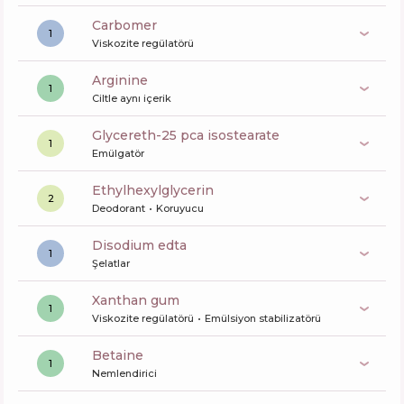
carbomer
1
Viskozite regülatörü
arginine
1
Ciltle aynı içerik
glycereth-25 pca isostearate
1
Emülgatör
ethylhexylglycerin
2
Deodorant
Koruyucu
disodium edta
1
Şelatlar
xanthan gum
1
Viskozite regülatörü
Emülsiyon stabilizatörü
betaine
1
Nemlendirici