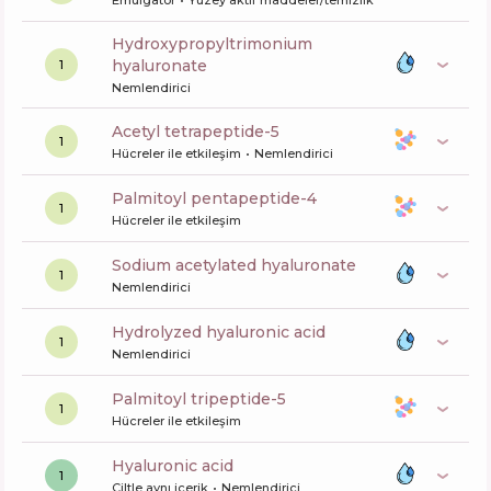
Emülgatör
Yüzey aktif maddeler/temizlik
hydroxypropyltrimonium
hyaluronate
1
Nemlendirici
acetyl tetrapeptide-5
1
Hücreler ile etkileşim
Nemlendirici
palmitoyl pentapeptide-4
1
Hücreler ile etkileşim
sodium acetylated hyaluronate
1
Nemlendirici
hydrolyzed hyaluronic acid
1
Nemlendirici
palmitoyl tripeptide-5
1
Hücreler ile etkileşim
hyaluronic acid
1
Ciltle aynı içerik
Nemlendirici