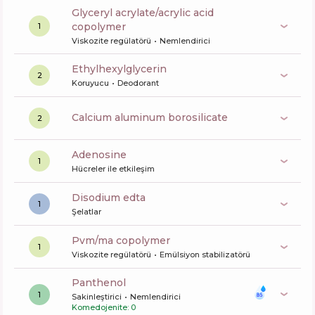
glyceryl acrylate/acrylic acid
copolymer
1
Viskozite regülatörü
Nemlendirici
ethylhexylglycerin
2
Koruyucu
Deodorant
calcium aluminum borosilicate
2
Adenosine
1
Hücreler ile etkileşim
disodium edta
1
Şelatlar
pvm/ma copolymer
1
Viskozite regülatörü
Emülsiyon stabilizatörü
panthenol
1
Sakinleştirici
Nemlendirici
Komedojenite: 0