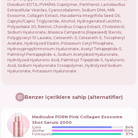
Disodium EDTA, PVM/MA Copolymer, Panthenol, Lactobacillus
Extracellular Vesicles, Cyanocobalamin, Sodium DNA, Milk
Exosome, Collagen Extract, Macadamia Integrifolia Seed Oil,
Caprylic/Capric Triglyceride, Alcohol, Hydrogenated Lecithin,
Polysorbate 20, Retinol, Chondrus Crispus Extract, Cholesterol,
Sodium Hyaluronate, Brassica Campestris (Rapeseed) Sterols,
Polyglyceryl-10 Laurate, Ceteareth-3, Ceteareth-5, Tocopheryl
Acetate, Hydrolyzed Elastin, Potassium Cetyl Phosphate,
Hydroxypropyltrimonium Hyaluronate, Acetyl Tetrapeptide-5,
Palmitoyl Pentapeptide-4, Sodium Acetylated Hyaluronate,
Hydrolyzed Hyaluronic Acid, Palmitoyl Tripeptide-5, Hyaluronic
Acid, Sodium Hyaluronate Crosspolymer, Hydrolyzed Sodium
Hyaluronate, Potassium Hyaluronate
Benzer içeriklere sahip (alternatifler)
Medicube PDRN Pink Collagen Exosome
Shot Serum 2000
İçerik
84
%
Aktifler
100
%
Fonksiyonlar
97
%