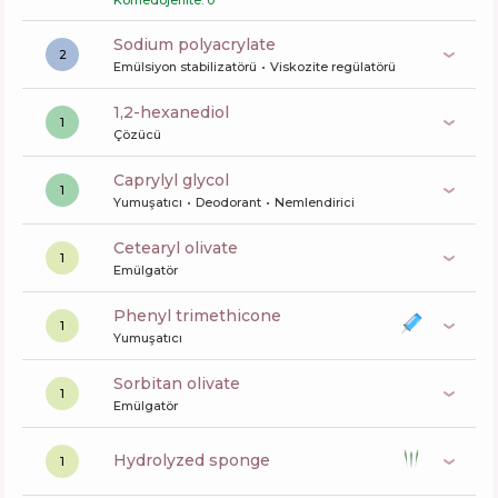
Komedojenite: 0
sodium polyacrylate
2
Emülsiyon stabilizatörü
Viskozite regülatörü
1,2-hexanediol
1
Çözücü
caprylyl glycol
1
Yumuşatıcı
Deodorant
Nemlendirici
cetearyl olivate
1
Emülgatör
phenyl trimethicone
1
Yumuşatıcı
sorbitan olivate
1
Emülgatör
hydrolyzed sponge
1