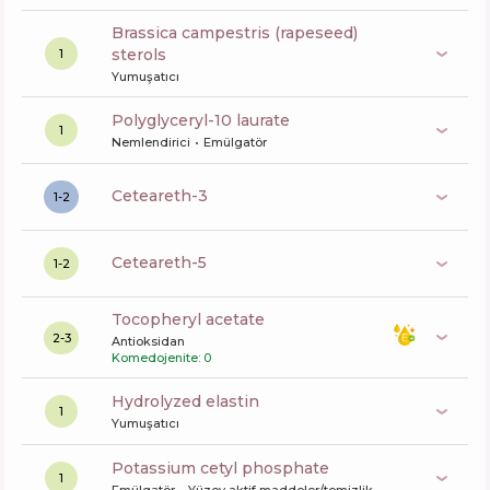
brassica campestris (rapeseed)
sterols
1
Yumuşatıcı
polyglyceryl-10 laurate
1
Nemlendirici
Emülgatör
ceteareth-3
1-2
ceteareth-5
1-2
tocopheryl acetate
2-3
Antioksidan
Komedojenite: 0
hydrolyzed elastin
1
Yumuşatıcı
potassium cetyl phosphate
1