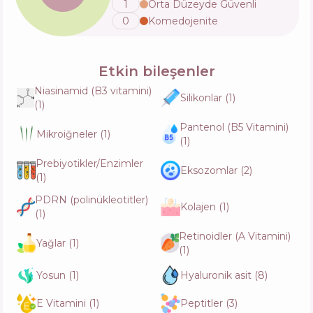
1
Orta Düzeyde Güvenli
İçerik
13
%
Aktifler
46
%
Fonksiyonlar
77
%
0
Komedojenite
haruharu wonder Rose PDRN Soothing
Etkin bileşenler
Serum
İçerik
15
%
Niasinamid (B3 vitamini)
Aktifler
48
%
Silikonlar
(
1
)
(
1
)
Fonksiyonlar
72
%
Pantenol (B5 Vitamini)
Mikroiğneler
(
1
)
(
1
)
medicube One Day Exosome Shot Pore
Ampoule 25000
Prebiyotikler/Enzimler
Eksozomlar
(
2
)
İçerik
23
%
(
1
)
Aktifler
38
%
Fonksiyonlar
75
%
PDRN (polinükleotitler)
Kolajen
(
1
)
(
1
)
Retinoidler (A Vitamini)
Biodance Hydro Cera-nol Ampoule
Yağlar
(
1
)
(
1
)
İçerik
18
%
Aktifler
41
%
Fonksiyonlar
76
%
Yosun
(
1
)
Hyaluronik asit
(
8
)
E Vitamini
(
1
)
Peptitler
(
3
)