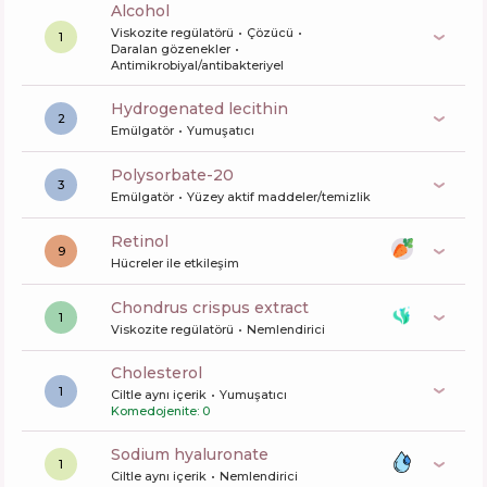
alcohol
Viskozite regülatörü
Çözücü
1
Daralan gözenekler
Antimikrobiyal/antibakteriyel
hydrogenated lecithin
2
Emülgatör
Yumuşatıcı
polysorbate-20
3
Emülgatör
Yüzey aktif maddeler/temizlik
retinol
9
Hücreler ile etkileşim
chondrus crispus extract
1
Viskozite regülatörü
Nemlendirici
cholesterol
1
Ciltle aynı içerik
Yumuşatıcı
Komedojenite: 0
sodium hyaluronate
1
Ciltle aynı içerik
Nemlendirici