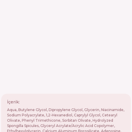
İçerik:
Aqua, Butylene Glycol, Dipropylene Glycol, Glycerin, Niacinamide,
Sodium Polyacrylate, 1,2-Hexanediol, Caprylyl Glycol, Cetearyl
Olivate, Phenyl Trimethicone, Sorbitan Olivate, Hydrolyzed
Spongilla Spicules, Glyceryl Acrylate/Acrylic Acid Copolymer,
Ethylhexylglycerin, Calcium Aluminum Borosilicate, Adenosine,