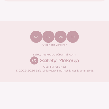
UA
PL
DE
FR
Alternatif versiyon
safetymakeupua@gmail.com
Gizlilik Politikası
© 2022-
2026
SafetyMakeup.
Kozmetik içerik analizörü
.