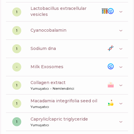
lactobacillus extracellular
1
vesicles
cyanocobalamin
1
sodium dna
1
Milk Exosomes
-
collagen extract
1
Yumuşatıcı
Nemlendirici
macadamia integrifolia seed oil
1
Yumuşatıcı
caprylic/capric triglyceride
1
Yumuşatıcı