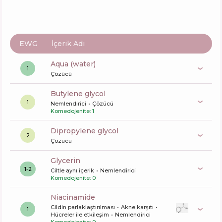
EWG
İçerik Adı
aqua (water)
1
Çözücü
butylene glycol
1
Nemlendirici
Çözücü
Komedojenite: 1
dipropylene glycol
2
Çözücü
glycerin
1-2
Ciltle aynı içerik
Nemlendirici
Komedojenite: 0
niacinamide
Cildin parlaklaştırılması
Akne karşıtı
1
Hücreler ile etkileşim
Nemlendirici