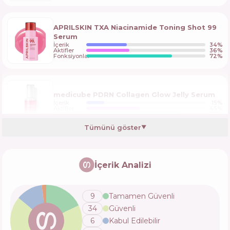
APRILSKIN TXA Niacinamide Toning Shot 99
Serum
İçerik
34
%
Aktifler
36
%
Fonksiyonlar
72
%
medicube PDRN Collagen Glow Jelly Serum
İçerik
15
%
Aktifler
45
%
Fonksiyonlar
77
%
Tümünü göster
▼
Medicube Azelaic Acid Exosome Shot 7500
İçerik Analizi
İçerik
31
%
Aktifler
38
%
Fonksiyonlar
62
%
9
Tamamen Güvenli
34
Güvenli
COSRX The Blue Peptide Bakuchiol Plump
6
Kabul Edilebilir
Glow Serum