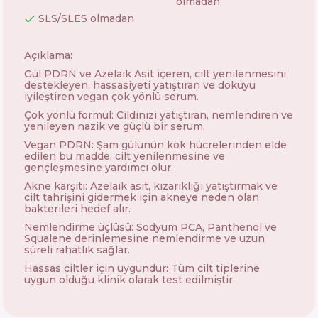
olmadan
SLS/SLES olmadan
Açıklama:
Gül PDRN ve Azelaik Asit içeren, cilt yenilenmesini
destekleyen, hassasiyeti yatıştıran ve dokuyu
iyileştiren vegan çok yönlü serum.
Çok yönlü formül: Cildinizi yatıştıran, nemlendiren ve
yenileyen nazik ve güçlü bir serum.
Vegan PDRN: Şam gülünün kök hücrelerinden elde
edilen bu madde, cilt yenilenmesine ve
gençleşmesine yardımcı olur.
Akne karşıtı: Azelaik asit, kızarıklığı yatıştırmak ve
cilt tahrişini gidermek için akneye neden olan
bakterileri hedef alır.
Nemlendirme üçlüsü: Sodyum PCA, Panthenol ve
Squalene derinlemesine nemlendirme ve uzun
süreli rahatlık sağlar.
Hassas ciltler için uygundur: Tüm cilt tiplerine
uygun olduğu klinik olarak test edilmiştir.