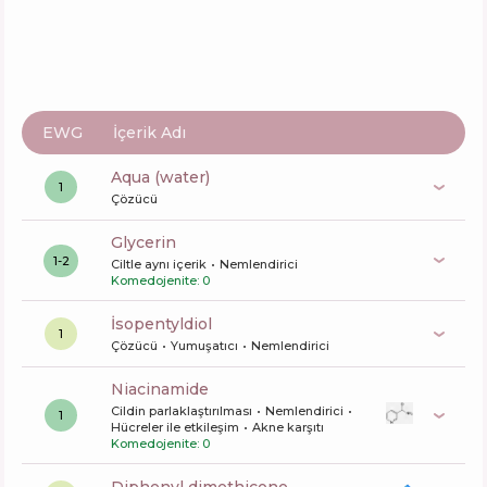
EWG
İçerik Adı
aqua (water)
1
Çözücü
glycerin
1-2
Ciltle aynı içerik
Nemlendirici
Komedojenite: 0
isopentyldiol
1
Çözücü
Yumuşatıcı
Nemlendirici
niacinamide
Cildin parlaklaştırılması
Nemlendirici
1
Hücreler ile etkileşim
Akne karşıtı
Komedojenite: 0