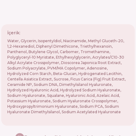
İçerik:
Water, Glycerin, Isopentyldiol, Niacinamide, Methyl Gluceth-20,
1,2-Hexanediol, Diphenyl Dimethicone, Triethylhexanoin,
Panthenol, Butylene Glycol, Carbomer, Tromethamine,
Polyglyceryl-10 Myristate, Ethylhexylglycerin, Acrylates/C10-30
Alkyl Acrylate Crosspolymer, Dioscorea Japonica Root Extract,
Sodium Polyacrylate, PVM/MA Copolymer, Adenosine,
Hydrolyzed Corn Starch, Beta-Glucan, Hydrogenated Lecithin,
Centella Asiatica Extract, Sucrose, Ficus Carica (Fig) Fruit Extract,
Ceramide NP, Sodium DNA, Dimethylsilanol Hyaluronate,
Hydrolyzed Hyaluronic Acid, Hydrolyzed Sodium Hyaluronate,
Sodium Hyaluronate, Squalane, Hyaluronic Acid, Azelaic Acid,
Potassium Hyaluronate, Sodium Hyaluronate Crosspolymer,
Hydroxypropyltrimonium Hyaluronate, Sodium PCA, Sodium
Hyaluronate Dimethylsilanol, Sodium Acetylated Hyaluronate