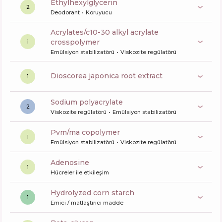
ethylhexylglycerin
2
Deodorant
Koruyucu
acrylates/c10-30 alkyl acrylate
crosspolymer
1
Emülsiyon stabilizatörü
Viskozite regülatörü
dioscorea japonica root extract
1
sodium polyacrylate
2
Viskozite regülatörü
Emülsiyon stabilizatörü
pvm/ma copolymer
1
Emülsiyon stabilizatörü
Viskozite regülatörü
Adenosine
1
Hücreler ile etkileşim
hydrolyzed corn starch
1
Emici / matlaştırıcı madde