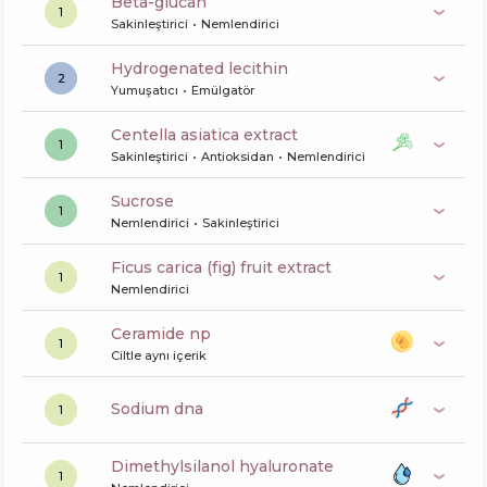
beta-glucan
1
Sakinleştirici
Nemlendirici
hydrogenated lecithin
2
Yumuşatıcı
Emülgatör
centella asiatica extract
1
Sakinleştirici
Antioksidan
Nemlendirici
sucrose
1
Nemlendirici
Sakinleştirici
ficus carica (fig) fruit extract
1
Nemlendirici
ceramide np
1
Ciltle aynı içerik
sodium dna
1
dimethylsilanol hyaluronate
1