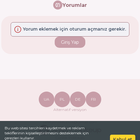
Yorumlar
Yorum eklemek için oturum açmanız gerekir.
Giriş Yap
UA
PL
DE
FR
Alternatif versiyon
safetymakeupua@gmail.com
Bu web sitesi tercihleri ​​kaydetmek ve reklam
tekliflerinin kişiselleştirilmesini desteklemek için
Gizlilik Politikası
çerezleri kullanır.
Kabul et