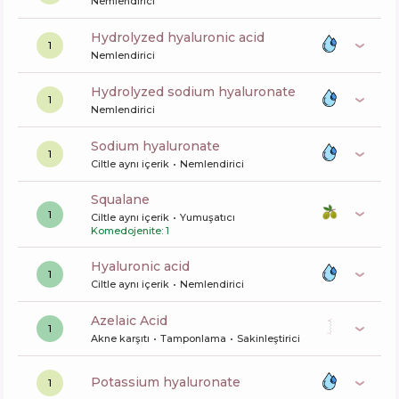
Nemlendirici
hydrolyzed hyaluronic acid
1
Nemlendirici
hydrolyzed sodium hyaluronate
1
Nemlendirici
sodium hyaluronate
1
Ciltle aynı içerik
Nemlendirici
squalane
1
Ciltle aynı içerik
Yumuşatıcı
Komedojenite: 1
hyaluronic acid
1
Ciltle aynı içerik
Nemlendirici
Azelaic Acid
1
Akne karşıtı
Tamponlama
Sakinleştirici
potassium hyaluronate
1