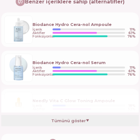
Benzer içeriklere sahip (alternatifler)
Biodance Hydro Cera-nol Ampoule
İçerik
11
%
Aktifler
61
%
Fonksiyonlar
76
%
Biodance Hydro Cera-nol Serum
İçerik
11
%
Aktifler
61
%
Fonksiyonlar
76
%
Needly Vita C Glow Toning Ampoule
İçerik
18
%
Aktifler
53
%
Fonksiyonlar
68
%
Tümünü göster
▼
Atache Blast C Antioxidant Velvet Serum