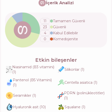
İçerik Analizi
İçerik
5
%
Aktifler
61
%
Fonksiyonlar
66
%
11
Tamamen Güvenli
23
Güvenli
Pyunkang Yul Brightening Blemish Care
Serum
4
Kabul Edilebilir
İçerik
17
%
Aktifler
51
%
0
Komedojenite
Fonksiyonlar
63
%
Medicube PDRN Pink Collagen Exosome
Etkin bileşenler
Shot 7500
İçerik
15
%
Niasinamid (B3 vitamini)
Aktifler
48
%
Silikonlar
(
1
)
(
1
)
Fonksiyonlar
72
%
Pantenol (B5 Vitamini)
Centella asiatica
(
1
)
(
1
)
VT Rice Ceramide Serum
PDRN (polinükleotitler)
İçerik
16
%
Seramikler
(
1
)
Aktifler
43
%
(
1
)
Fonksiyonlar
77
%
Hyaluronik asit
(
10
)
Squalane
(
1
)