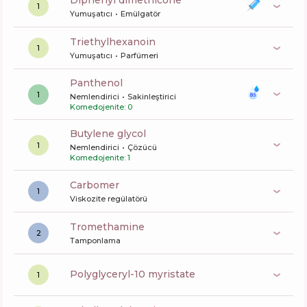
diphenyl dimethicone
1
Yumuşatıcı
Emülgatör
triethylhexanoin
1
Yumuşatıcı
Parfümeri
panthenol
1
Nemlendirici
Sakinleştirici
Komedojenite: 0
butylene glycol
1
Nemlendirici
Çözücü
Komedojenite: 1
carbomer
1
Viskozite regülatörü
tromethamine
2
Tamponlama
polyglyceryl-10 myristate
1