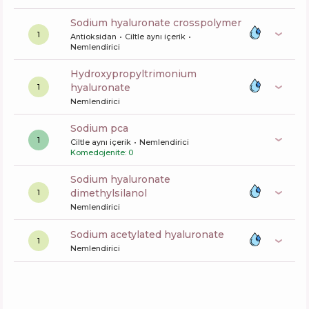
sodium hyaluronate crosspolymer
1
Antioksidan
Ciltle aynı içerik
Nemlendirici
hydroxypropyltrimonium
hyaluronate
1
Nemlendirici
sodium pca
1
Ciltle aynı içerik
Nemlendirici
Komedojenite: 0
sodium hyaluronate
dimethylsilanol
1
Nemlendirici
sodium acetylated hyaluronate
1
Nemlendirici