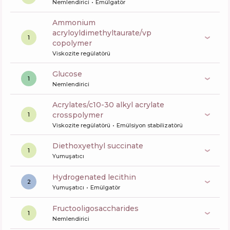
Nemlendirici
Emülgatör
ammonium
acryloyldimethyltaurate/vp
1
copolymer
Viskozite regülatörü
glucose
1
Nemlendirici
acrylates/c10-30 alkyl acrylate
crosspolymer
1
Viskozite regülatörü
Emülsiyon stabilizatörü
diethoxyethyl succinate
1
Yumuşatıcı
hydrogenated lecithin
2
Yumuşatıcı
Emülgatör
fructooligosaccharides
1
Nemlendirici