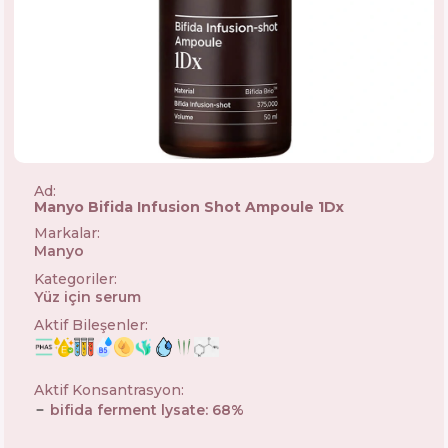
Ad:
Manyo Bifida Infusion Shot Ampoule 1Dx
Markalar
:
Manyo
🇰🇷
Kategoriler
:
Yüz için serum
Aktif Bileşenler
:
Aktif Konsantrasyon
:
bifida ferment lysate
:
68
%