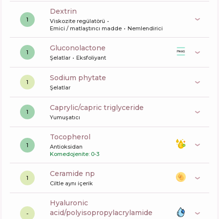
dextrin
1
Viskozite regülatörü
Emici / matlaştırıcı madde
Nemlendirici
gluconolactone
1
Şelatlar
Eksfoliyant
sodium phytate
1
Şelatlar
caprylic/capric triglyceride
1
Yumuşatıcı
tocopherol
1
Antioksidan
Komedojenite: 0-3
ceramide np
1
Ciltle aynı içerik
hyaluronic
acid/polyisopropylacrylamide
-