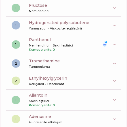
fructose
1
Nemlendirici
hydrogenated polyisobutene
1
Yumuşatıcı
Viskozite regülatörü
panthenol
1
Nemlendirici
Sakinleştirici
Komedojenite: 0
tromethamine
2
Tamponlama
ethylhexylglycerin
2
Koruyucu
Deodorant
allantoin
1
Sakinleştirici
Komedojenite: 0
Adenosine
1
Hücreler ile etkileşim