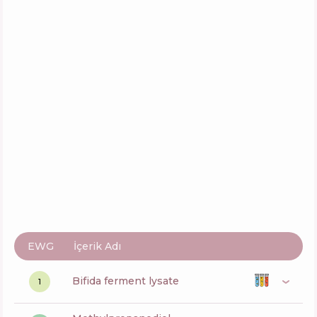
Mediheal Vitamin C Brightening Serum
İçerik
23
%
Aktifler
34
%
Fonksiyonlar
61
%
EWG
İçerik Adı
bifida ferment lysate
1