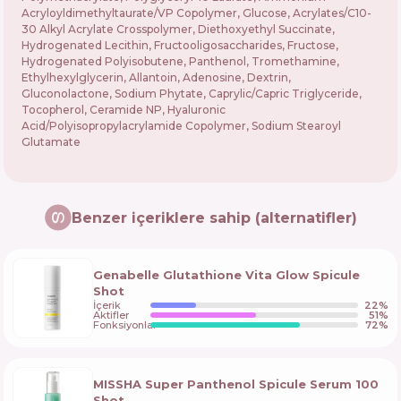
Acryloyldimethyltaurate/VP Copolymer, Glucose, Acrylates/C10-
30 Alkyl Acrylate Crosspolymer, Diethoxyethyl Succinate,
Hydrogenated Lecithin, Fructooligosaccharides, Fructose,
Hydrogenated Polyisobutene, Panthenol, Tromethamine,
Ethylhexylglycerin, Allantoin, Adenosine, Dextrin,
Gluconolactone, Sodium Phytate, Caprylic/Capric Triglyceride,
Tocopherol, Ceramide NP, Hyaluronic
Acid/Polyisopropylacrylamide Copolymer, Sodium Stearoyl
Glutamate
Benzer içeriklere sahip (alternatifler)
Genabelle Glutathione Vita Glow Spicule
Shot
İçerik
22
%
Aktifler
51
%
Fonksiyonlar
72
%
MISSHA Super Panthenol Spicule Serum 100
Shot