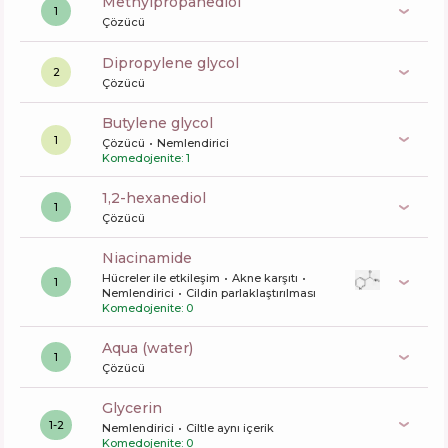
methylpropanediol
1
Çözücü
dipropylene glycol
2
Çözücü
butylene glycol
1
Çözücü
Nemlendirici
Komedojenite: 1
1,2-hexanediol
1
Çözücü
niacinamide
Hücreler ile etkileşim
Akne karşıtı
1
Nemlendirici
Cildin parlaklaştırılması
Komedojenite: 0
aqua (water)
1
Çözücü
glycerin
1-2
Nemlendirici
Ciltle aynı içerik
Komedojenite: 0