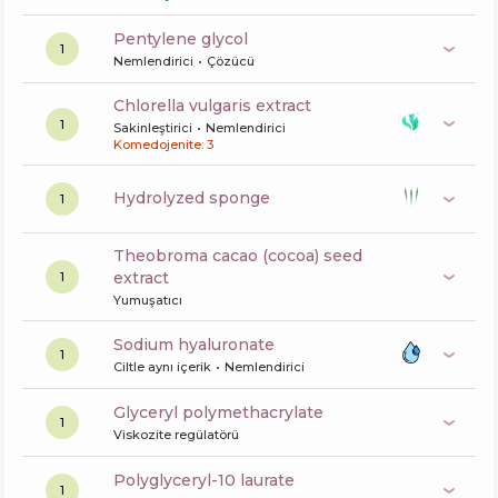
pentylene glycol
1
Nemlendirici
Çözücü
chlorella vulgaris extract
1
Sakinleştirici
Nemlendirici
Komedojenite: 3
hydrolyzed sponge
1
theobroma cacao (cocoa) seed
extract
1
Yumuşatıcı
sodium hyaluronate
1
Ciltle aynı içerik
Nemlendirici
glyceryl polymethacrylate
1
Viskozite regülatörü
polyglyceryl-10 laurate
1