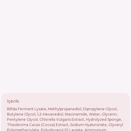
İçerik:
Bifida Ferment Lysate, Methylpropanediol, Dipropylene Glycol,
Butylene Glycol, 1,2-Hexanediol, Niacinamide, Water, Glycerin,
Pentylene Glycol, Chlorella Vulgaris Extract, Hydrolyzed Sponge,
Theobroma Cacao (Cocoa) Extract, Sodium Hyaluronate, Glyceryl
Polymethacrylate, Polyglyceryl-10 Laurate, Ammonium