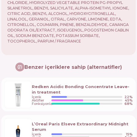
CHLORIDE, HYDROLYZED VEGETABLE PROTEIN PG-PROPYL
SILANETRIOL, BENZYL SALICYLATE, ALPHA-ISOMETHYL IONONE,
CITRIC ACID, BENZYL ALCOHOL, HYDROXYCITRONELLAL,
LINALOOL, GERANIOL, CITRAL, CARVONE, LIMONENE, EDTA,
CITRONELLOL, COUMARIN, PINENE, BENZALDEHYDE, CANANGA
ODORATA OIL/EXTRACT, ISOEUGENOL, POGOSTEMON CABLIN
OIL, SODIUM BENZOATE, POTASSIUM SORBATE,
TOCOPHEROL, PARFUM / FRAGRANCE
Benzer içeriklere sahip (alternatifler)
Redken Acidic Bonding Concentrate Leave-
in treatment
İçerik
22
%
Aktifler
45
%
Fonksiyonlar
68
%
L’Oreal Paris Elseve Extraordinary Midnight
Serum
İçerik
15
%