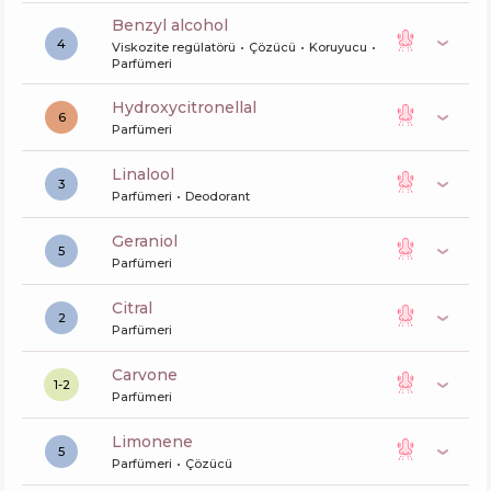
benzyl alcohol
4
Viskozite regülatörü
Çözücü
Koruyucu
Parfümeri
hydroxycitronellal
6
Parfümeri
linalool
3
Parfümeri
Deodorant
geraniol
5
Parfümeri
citral
2
Parfümeri
carvone
1-2
Parfümeri
limonene
5
Parfümeri
Çözücü