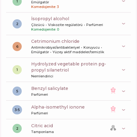
1
Emülgatör
Komedojenite: 3
isopropyl alcohol
2
Çözücü
Viskozite regülatörü
Parfümeri
Komedojenite: 0
cetrimonium chloride
6
Antimikrobiyal/antibakteriyel
Koruyucu
Emülgatör
Yüzey aktif maddeler/temizlik
hydrolyzed vegetable protein pg-
propyl silanetriol
1
Nemlendirici
benzyl salicylate
5
Parfümeri
alpha-isomethyl ionone
3-5
Parfümeri
citric acid
2
Tamponlama