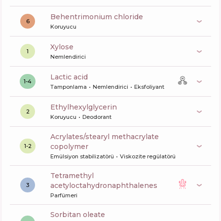
behentrimonium chloride
6
Koruyucu
xylose
1
Nemlendirici
lactic acid
1-4
Tamponlama
Nemlendirici
Eksfoliyant
ethylhexylglycerin
2
Koruyucu
Deodorant
acrylates/stearyl methacrylate
copolymer
1-2
Emülsiyon stabilizatörü
Viskozite regülatörü
tetramethyl
acetyloctahydronaphthalenes
3
Parfümeri
sorbitan oleate