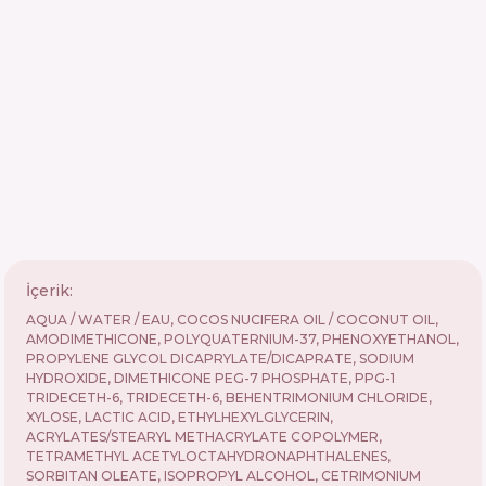
İçerik:
AQUA / WATER / EAU, COCOS NUCIFERA OIL / COCONUT OIL,
AMODIMETHICONE, POLYQUATERNIUM-37, PHENOXYETHANOL,
PROPYLENE GLYCOL DICAPRYLATE/DICAPRATE, SODIUM
HYDROXIDE, DIMETHICONE PEG-7 PHOSPHATE, PPG-1
TRIDECETH-6, TRIDECETH-6, BEHENTRIMONIUM CHLORIDE,
XYLOSE, LACTIC ACID, ETHYLHEXYLGLYCERIN,
ACRYLATES/STEARYL METHACRYLATE COPOLYMER,
TETRAMETHYL ACETYLOCTAHYDRONAPHTHALENES,
SORBITAN OLEATE, ISOPROPYL ALCOHOL, CETRIMONIUM