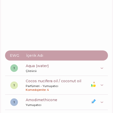
L’Oréal Paris Elseve Glycolic Gloss
İçerik
3
%
Aktifler
60
%
Fonksiyonlar
39
%
EWG
İçerik Adı
aqua (water)
1
Çözücü
cocos nucifera oil / coconut oil
1
Parfümeri
Yumuşatıcı
Komedojenite: 4
amodimethicone
1
Yumuşatıcı