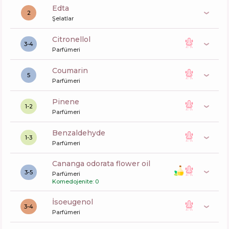
edta
2
Şelatlar
citronellol
3-4
Parfümeri
coumarin
5
Parfümeri
pinene
1-2
Parfümeri
benzaldehyde
1-3
Parfümeri
cananga odorata flower oil
3-5
Parfümeri
Komedojenite: 0
isoeugenol
3-4
Parfümeri