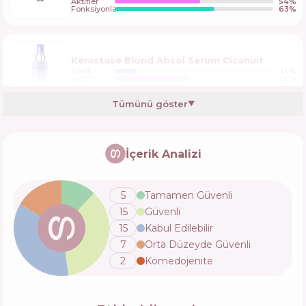
Aktifler
54
%
Fonksiyonlar
63
%
Kerastase Blond Absol Serum Cicanuit
İçerik
14
%
Aktifler
46
%
Fonksiyonlar
71
%
Tümünü göster
▼
Helia-D Plex Active Bond Rebuild
İçerik Analizi
İçerik
8
%
Aktifler
52
%
Fonksiyonlar
66
%
5
Tamamen Güvenli
15
Güvenli
L’Oreal Paris Elseve Bond Repair Leave-in
15
Kabul Edilebilir
serum
7
Orta Düzeyde Güvenli
İçerik
4
%
Aktifler
67
%
Fonksiyonlar
48
%
2
Komedojenite