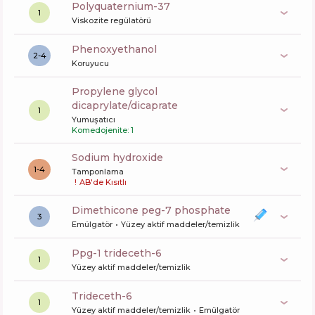
polyquaternium-37
1
Viskozite regülatörü
phenoxyethanol
2-4
Koruyucu
propylene glycol
dicaprylate/dicaprate
1
Yumuşatıcı
Komedojenite: 1
sodium hydroxide
1-4
Tamponlama
!
AB'de Kısıtlı
dimethicone peg-7 phosphate
3
Emülgatör
Yüzey aktif maddeler/temizlik
ppg-1 trideceth-6
1
Yüzey aktif maddeler/temizlik
trideceth-6
1
Yüzey aktif maddeler/temizlik
Emülgatör