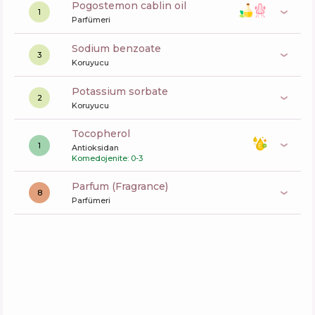
pogostemon cablin oil
1
Parfümeri
sodium benzoate
3
Koruyucu
potassium sorbate
2
Koruyucu
tocopherol
1
Antioksidan
Komedojenite: 0-3
Parfum (Fragrance)
8
Parfümeri