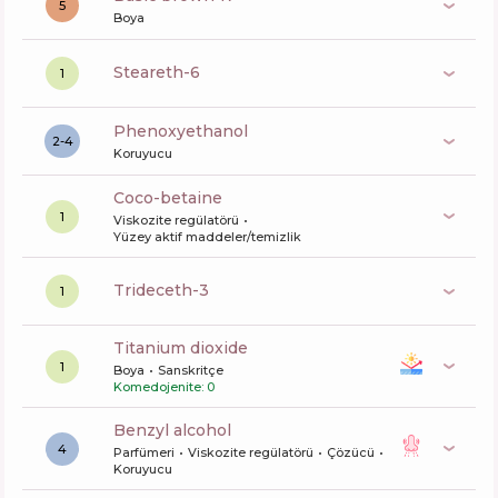
5
Boya
steareth-6
1
phenoxyethanol
2-4
Koruyucu
coco-betaine
1
Viskozite regülatörü
Yüzey aktif maddeler/temizlik
trideceth-3
1
titanium dioxide
1
Boya
Sanskritçe
Komedojenite: 0
benzyl alcohol
4
Parfümeri
Viskozite regülatörü
Çözücü
Koruyucu