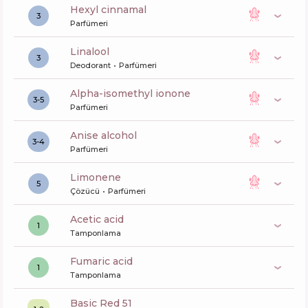
hexyl cinnamal
3
Parfümeri
linalool
3
Deodorant
Parfümeri
alpha-isomethyl ionone
3-5
Parfümeri
anise alcohol
3-4
Parfümeri
limonene
5
Çözücü
Parfümeri
acetic acid
1
Tamponlama
fumaric acid
1
Tamponlama
Basic Red 51