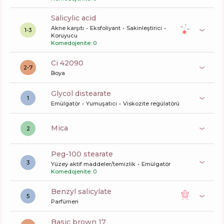
salicylic acid
Akne karşıtı
Eksfoliyant
Sakinleştirici
1-3
Koruyucu
Komedojenite: 0
ci 42090
2-7
Boya
glycol distearate
1
Emülgatör
Yumuşatıcı
Viskozite regülatörü
mica
2
peg-100 stearate
3
Yüzey aktif maddeler/temizlik
Emülgatör
Komedojenite: 0
benzyl salicylate
5
Parfümeri
basic brown 17