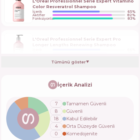
L'Oreal Professionnel Serie Expert Vitamino
Color Resveratrol Shampoo
İçerik
65
%
Aktifler
82
%
Fonksiyonlar
83
%
L'Oreal Professionnel Serie Expert Pro
Longer Lengths Renewing Shampoo
İçerik
66
%
Aktifler
75
%
Fonksiyonlar
85
%
Tümünü göster
▼
L'Oreal Professionnel Serie Expert Inforcer
Strengthening Anti-Breakage Shampoo
İçerik Analizi
İçerik
53
%
Aktifler
81
%
Fonksiyonlar
81
%
7
Tamamen Güvenli
8
Güvenli
Kerastase Genesis Nutri-Fortifiant Shampoo
18
Kabul Edilebilir
İçerik
53
%
4
Orta Düzeyde Güvenli
Aktifler
68
%
Fonksiyonlar
79
%
0
Komedojenite