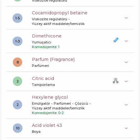
Viskozite regülatörü
cocamidopropyl betaine
1-5
Viskozite regülatörü
Yüzey aktif maddeler/temizlik
dimethicone
1-3
Yumuşatıcı
Komedojenite: 1
Parfum (Fragrance)
8
Parfümeri
citric acid
2
Tamponlama
hexylene glycol
Emülgatör
Parfümeri
Çözücü
2
Yüzey aktif maddeler/temizlik
Komedojenite: 0-2
acid violet 43
10
Boya