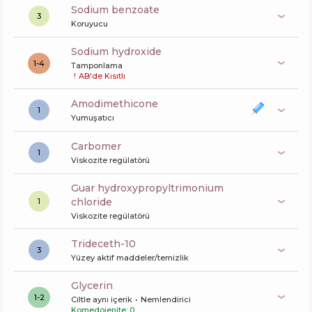
sodium benzoate
3
Koruyucu
sodium hydroxide
1-4
Tamponlama
!
AB'de Kısıtlı
amodimethicone
1
Yumuşatıcı
carbomer
1
Viskozite regülatörü
guar hydroxypropyltrimonium
chloride
1
Viskozite regülatörü
trideceth-10
3
Yüzey aktif maddeler/temizlik
glycerin
1-2
Ciltle aynı içerik
Nemlendirici
Komedojenite: 0