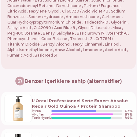
Aqua / Water / Eau , Sodium Laureth Sulfate , Sodium Chloride ,
Cocamidopropyl Betaine , Dimethicone , Parfum / Fragrance ,
Citric Acid , Hexylene Glycol , Ci 60730 / Acid Violet 43 , Sodium
Benzoate , Sodium Hydroxide , Amodimethicone , Carbomer ,
Guar Hydroxypropyltrimonium Chloride , Trideceth-10 , Glycerin ,
Salicylic Acid , Ci 42090 / Acid Blue 9 , Glycol Distearate , Mica ,
Peg-100 Stearate , Benzyl Salicylate , Basic Brown 17 , Steareth-6 ,
Phenoxyethanol , Coco-Betaine , Trideceth-3 , Ci 77891 /
Titanium Dioxide , Benzyl Alcohol , Hexyl Cinnamal , Linalool ,
Alpha-Isomethyl Ionone , Anise Alcohol , Limonene , Acetic Acid ,
Fumaric Acid , Basic Red 51
Benzer içeriklere sahip (alternatifler)
L'Oreal Professionnel Serie Expert Absolut
Repair Gold Quinoa + Protein Shampoo
İçerik
63
%
Aktifler
87
%
Fonksiyonlar
84
%