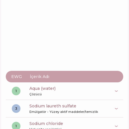
Aktifler
67
%
Fonksiyonlar
73
%
L'Oreal Professionnel Vitamino Color
Spectrum Shampoo
İçerik
14
%
Aktifler
83
%
Fonksiyonlar
63
%
EWG
İçerik Adı
aqua (water)
1
Çözücü
sodium laureth sulfate
3
Emülgatör
Yüzey aktif maddeler/temizlik
sodium chloride
1