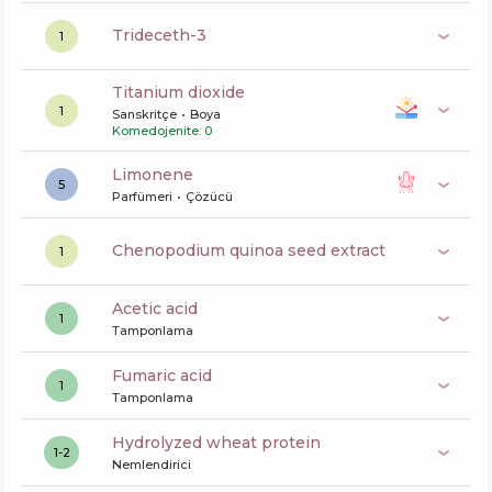
trideceth-3
1
titanium dioxide
1
Sanskritçe
Boya
Komedojenite: 0
limonene
5
Parfümeri
Çözücü
chenopodium quinoa seed extract
1
acetic acid
1
Tamponlama
fumaric acid
1
Tamponlama
hydrolyzed wheat protein
1-2
Nemlendirici