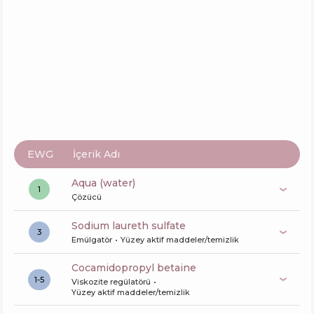
Kerastase Blond Absolu Bain Ultra Violet
İçerik
30
%
Aktifler
55
%
Fonksiyonlar
80
%
EWG
İçerik Adı
aqua (water)
1
Çözücü
sodium laureth sulfate
3
Emülgatör
Yüzey aktif maddeler/temizlik
cocamidopropyl betaine
1-5
Viskozite regülatörü
Yüzey aktif maddeler/temizlik