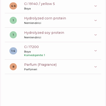
ci 19140 / yellow 5
4-6
Boya
hydrolyzed corn protein
1
Nemlendirici
hydrolyzed soy protein
1
Nemlendirici
ci 17200
1-4
Boya
Komedojenite: 1
Parfum (Fragrance)
8
Parfümeri