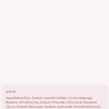
İçerik:
Aqua/Water/Eau, Sodium Laureth Sulfate, Cocamidopropyl
Betaine, Dimethicone, Sodium Chloride, Citric Acid, Hexylene
Glycol, Sodium Benzoate, Sodium Hydroxide, Amodimethicone,