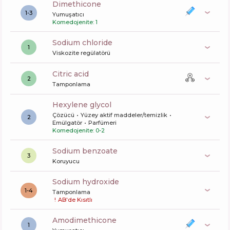
dimethicone
1-3
Yumuşatıcı
Komedojenite: 1
sodium chloride
1
Viskozite regülatörü
citric acid
2
Tamponlama
hexylene glycol
Çözücü
Yüzey aktif maddeler/temizlik
2
Emülgatör
Parfümeri
Komedojenite: 0-2
sodium benzoate
3
Koruyucu
sodium hydroxide
1-4
Tamponlama
!
AB'de Kısıtlı
amodimethicone
1