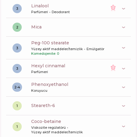
linalool
3
Parfümeri
Deodorant
mica
2
peg-100 stearate
3
Yüzey aktif maddeler/temizlik
Emülgatör
Komedojenite: 0
hexyl cinnamal
3
Parfümeri
phenoxyethanol
2-4
Koruyucu
steareth-6
1
coco-betaine
1
Viskozite regülatörü
Yüzey aktif maddeler/temizlik