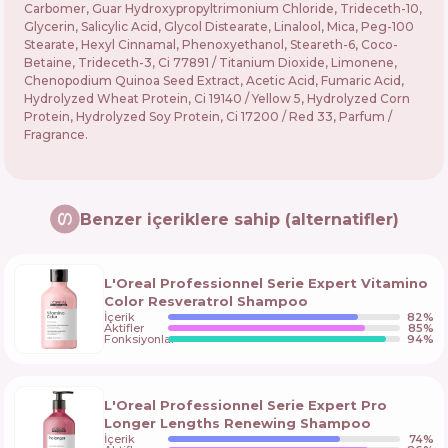
Carbomer, Guar Hydroxypropyltrimonium Chloride, Trideceth-10,
Glycerin, Salicylic Acid, Glycol Distearate, Linalool, Mica, Peg-100
Stearate, Hexyl Cinnamal, Phenoxyethanol, Steareth-6, Coco-
Betaine, Trideceth-3, Ci 77891 / Titanium Dioxide, Limonene,
Chenopodium Quinoa Seed Extract, Acetic Acid, Fumaric Acid,
Hydrolyzed Wheat Protein, Ci 19140 / Yellow 5, Hydrolyzed Corn
Protein, Hydrolyzed Soy Protein, Ci 17200 / Red 33, Parfum /
Fragrance.
Benzer içeriklere sahip (alternatifler)
L'Oreal Professionnel Serie Expert Vitamino
Color Resveratrol Shampoo
İçerik
82
%
Aktifler
85
%
Fonksiyonlar
94
%
L'Oreal Professionnel Serie Expert Pro
Longer Lengths Renewing Shampoo
İçerik
74
%