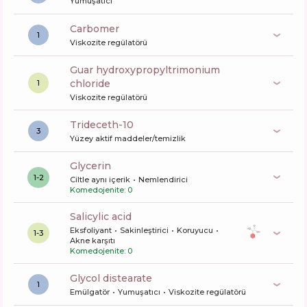
Yumuşatıcı
carbomer
1
Viskozite regülatörü
guar hydroxypropyltrimonium
chloride
1
Viskozite regülatörü
trideceth-10
3
Yüzey aktif maddeler/temizlik
glycerin
1-2
Ciltle aynı içerik
Nemlendirici
Komedojenite: 0
salicylic acid
Eksfoliyant
Sakinleştirici
Koruyucu
1-3
Akne karşıtı
Komedojenite: 0
glycol distearate
1
Emülgatör
Yumuşatıcı
Viskozite regülatörü