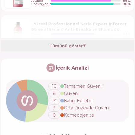
Aktifler
86
%
Fonksiyonlar
90
%
L'Oreal Professionnel Serie Expert Inforcer
Strengthening Anti-Breakage Shampoo
İçerik
63
%
Aktifler
89
%
Fonksiyonlar
85
%
Tümünü göster
▼
L'Oreal Professionnel Serie Expert Chroma
Creme Professional Shampoo Blue Dyes
İçerik Analizi
İçerik
63
%
Aktifler
87
%
Fonksiyonlar
84
%
10
Tamamen Güvenli
8
Güvenli
Kerastase Genesis Nutri-Fortifiant Shampoo
14
Kabul Edilebilir
İçerik
66
%
3
Orta Düzeyde Güvenli
Aktifler
79
%
Fonksiyonlar
86
%
0
Komedojenite