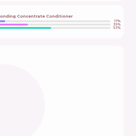
Bonding Concentrate Conditioner
17
%
35
%
53
%