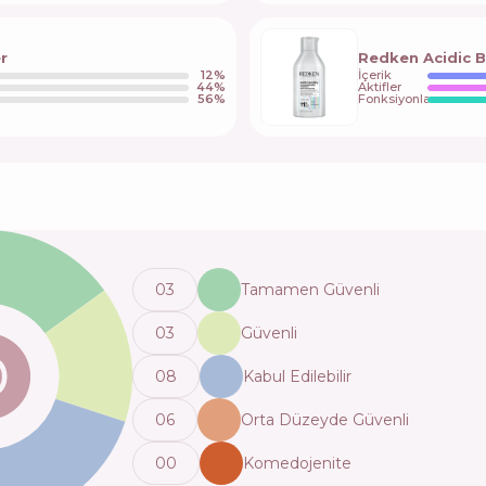
r
Redken Acidic 
12
%
İçerik
44
%
Aktifler
56
%
Fonksiyonlar
0
3
Tamamen Güvenli
0
3
Güvenli
0
8
Kabul Edilebilir
0
6
Orta Düzeyde Güvenli
0
0
Komedojenite