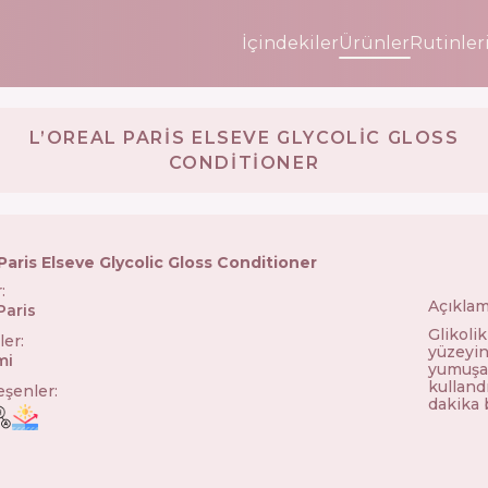
İçindekiler
Ürünler
Rutinler
L’OREAL PARIS ELSEVE GLYCOLIC GLOSS
CONDITIONER
Paris Elseve Glycolic Gloss Conditioner
r
:
Açıklam
Paris
🇫🇷
Glikolik
ler
:
yüzeyin
mi
yumuşat
kulland
leşenler
:
dakika 