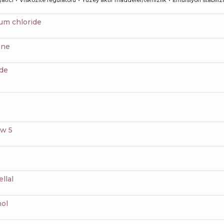
um chloride
one
ide
ow 5
ellal
nol