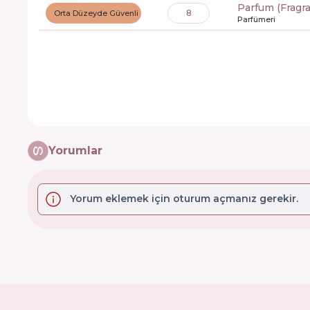
Parfum (Fragr
8
Orta Düzeyde Güvenli
Parfümeri
Yorumlar
Yorum eklemek için oturum açmanız gerekir.