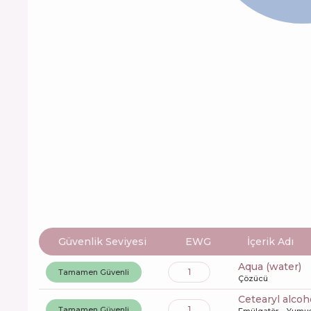
Güvenlik Seviyesi
EWG
İçerik Adı
aqua (water)
1
Tamamen Güvenli
Çözücü
cetearyl alcoh
1
Tamamen Güvenli
Emülgatör
Yumuş