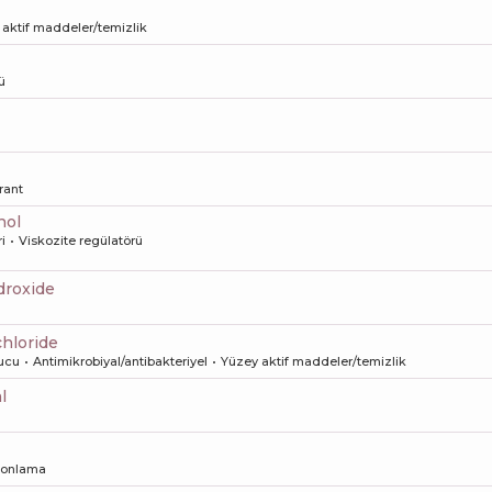
aktif maddeler/temizlik
ü
rant
hol
i
Viskozite regülatörü
droxide
chloride
ucu
Antimikrobiyal/antibakteriyel
Yüzey aktif maddeler/temizlik
l
onlama