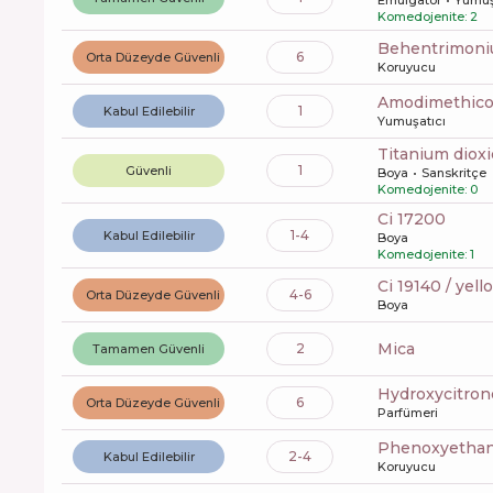
Komedojenite: 2
behentrimoni
6
Orta Düzeyde Güvenli
Koruyucu
amodimethic
1
Kabul Edilebilir
Yumuşatıcı
titanium diox
1
Güvenli
Boya
Sanskritçe
Komedojenite: 0
ci 17200
1-4
Kabul Edilebilir
Boya
Komedojenite: 1
ci 19140 / yell
4-6
Orta Düzeyde Güvenli
Boya
mica
2
Tamamen Güvenli
hydroxycitron
6
Orta Düzeyde Güvenli
Parfümeri
phenoxyetha
2-4
Kabul Edilebilir
Koruyucu