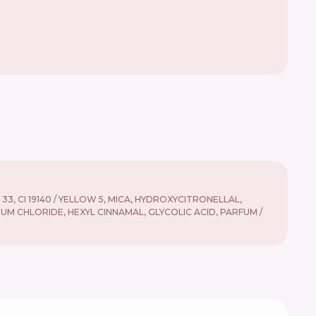
3, CI 19140 / YELLOW 5, MICA, HYDROXYCITRONELLAL,
M CHLORIDE, HEXYL CINNAMAL, GLYCOLIC ACID, PARFUM /