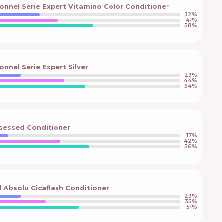
ionnel Serie Expert Vitamino Color Conditioner
32
%
41
%
58
%
onnel Serie Expert Silver
23
%
44
%
54
%
bsessed Conditioner
17
%
42
%
56
%
 Absolu Cicaflash Conditioner
23
%
35
%
51
%