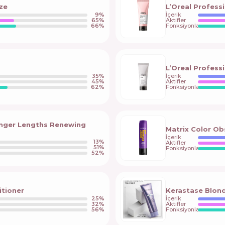
ze
L’Oreal Profess
9
%
İçerik
65
%
Aktifler
66
%
Fonksiyonlar
L’Oreal Professi
35
%
İçerik
45
%
Aktifler
62
%
Fonksiyonlar
Longer Lengths Renewing
Matrix Color O
İçerik
13
%
Aktifler
51
%
Fonksiyonlar
52
%
itioner
Kerastase Blond
25
%
İçerik
32
%
Aktifler
56
%
Fonksiyonlar