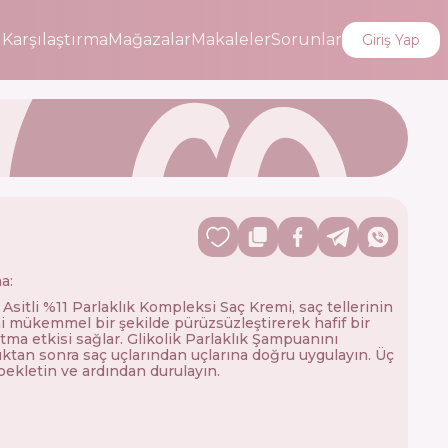
i
Karşılaştırma
Mağazalar
Makaleler
Sorunlar
Giriş Yap
a:
 Asitli %11 Parlaklık Kompleksi Saç Kremi, saç tellerinin
i mükemmel bir şekilde pürüzsüzleştirerek hafif bir
ma etkisi sağlar. Glikolik Parlaklık Şampuanını
ıktan sonra saç uçlarından uçlarına doğru uygulayın. Üç
bekletin ve ardından durulayın.