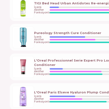
TIGI Bed Head Urban Antidotes Re-energi
İçerik
Aktifler
Fonksiyonlar
Pureology Strength Cure Conditioner
İçerik
Aktifler
Fonksiyonlar
L'Oreal Professionnel Serie Expert Pro 
Conditioner
İçerik
Aktifler
Fonksiyonlar
L'Oreal Paris Elseve Hyaluron Plump Cond
İçerik
Aktifler
Fonksiyonlar