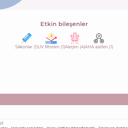
Etkin bileşenler
Silikonlar
(
1
)
UV filtreleri
(
1
)
Alerjen
(
4
)
AHA asitleri
(
1
)
ol
atıcı
Viskozite regülatörü
Yüzey aktif maddeler/temizlik
Emülsiyon stabiliz