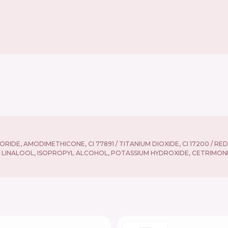
E, AMODIMETHICONE, CI 77891 / TITANIUM DIOXIDE, CI 17200 / RED 3
 LINALOOL, ISOPROPYL ALCOHOL, POTASSIUM HYDROXIDE, CETRIMONIU