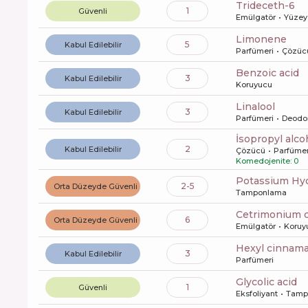
trideceth-6
1
Güvenli
Emülgatör
Yüzey 
limonene
5
Kabul Edilebilir
Parfümeri
Çözüc
benzoic acid
3
Kabul Edilebilir
Koruyucu
linalool
3
Kabul Edilebilir
Parfümeri
Deodo
isopropyl alco
2
Kabul Edilebilir
Çözücü
Parfümer
Komedojenite: 0
Potassium Hy
2-5
Orta Düzeyde Güvenli
Tamponlama
cetrimonium 
6
Orta Düzeyde Güvenli
Emülgatör
Koruy
hexyl cinnama
3
Kabul Edilebilir
Parfümeri
glycolic acid
1
Güvenli
Eksfoliyant
Tamp