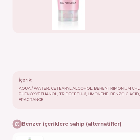
İçerik:
AQUA / WATER, CETEARYL ALCOHOL, BEHENTRIMONIUM CHLORID
PHENOXYETHANOL, TRIDECETH-6, LIMONENE, BENZOIC ACID,
FRAGRANCE
Benzer içeriklere sahip (alternatifler)