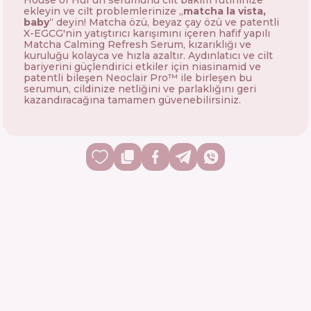
House of Hur'un serumunu cilt bakım rutininize
ekleyin ve cilt problemlerinize „
matcha la vista,
baby
“ deyin! Matcha özü, beyaz çay özü ve patentli
X-EGCG'nin yatıştırıcı karışımını içeren hafif yapılı
Matcha Calming Refresh Serum, kızarıklığı ve
kuruluğu kolayca ve hızla azaltır. Aydınlatıcı ve cilt
bariyerini güçlendirici etkiler için niasinamid ve
patentli bileşen Neoclair Pro™ ile birleşen bu
serumun, cildinize netliğini ve parlaklığını geri
kazandıracağına tamamen güvenebilirsiniz.