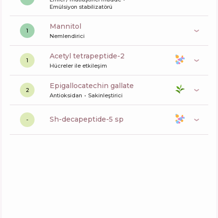
Emülsiyon stabilizatörü
mannitol
1
Nemlendirici
acetyl tetrapeptide-2
1
Hücreler ile etkileşim
epigallocatechin gallate
2
Antioksidan
Sakinleştirici
sh-decapeptide-5 sp
-