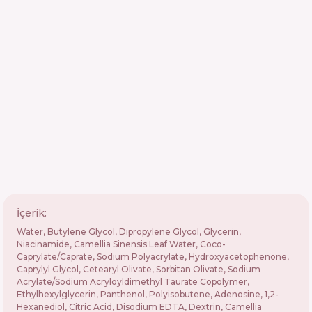
İçerik:
Water, Butylene Glycol, Dipropylene Glycol, Glycerin,
Niacinamide, Camellia Sinensis Leaf Water, Coco-
Caprylate/Caprate, Sodium Polyacrylate, Hydroxyacetophenone,
Caprylyl Glycol, Cetearyl Olivate, Sorbitan Olivate, Sodium
Acrylate/Sodium Acryloyldimethyl Taurate Copolymer,
Ethylhexylglycerin, Panthenol, Polyisobutene, Adenosine, 1,2-
Hexanediol, Citric Acid, Disodium EDTA, Dextrin, Camellia