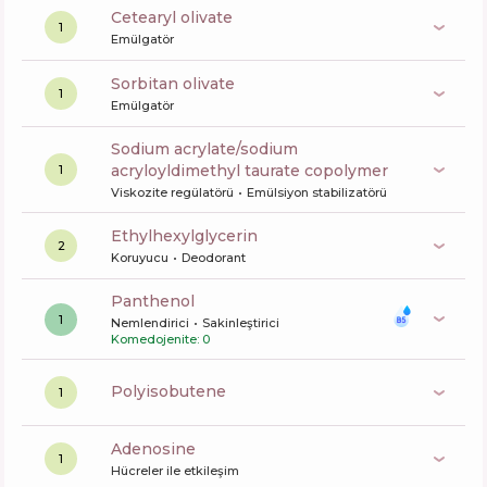
cetearyl olivate
1
Emülgatör
sorbitan olivate
1
Emülgatör
sodium acrylate/sodium
acryloyldimethyl taurate copolymer
1
Viskozite regülatörü
Emülsiyon stabilizatörü
ethylhexylglycerin
2
Koruyucu
Deodorant
panthenol
1
Nemlendirici
Sakinleştirici
Komedojenite: 0
polyisobutene
1
Adenosine
1
Hücreler ile etkileşim