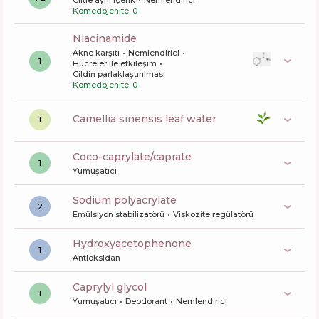
Ciltle aynı içerik
Nemlendirici
Komedojenite: 0
niacinamide
Akne karşıtı
Nemlendirici
1
Hücreler ile etkileşim
Cildin parlaklaştırılması
Komedojenite: 0
camellia sinensis leaf water
1
coco-caprylate/caprate
1
Yumuşatıcı
sodium polyacrylate
2
Emülsiyon stabilizatörü
Viskozite regülatörü
Hydroxyacetophenone
1
Antioksidan
caprylyl glycol
1
Yumuşatıcı
Deodorant
Nemlendirici