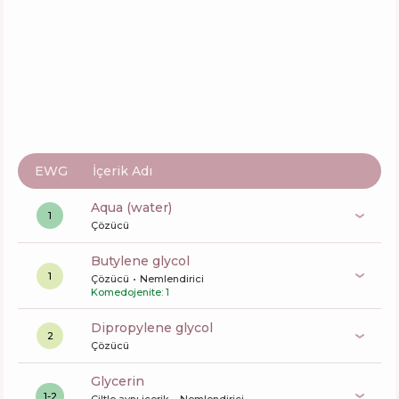
İçerik
7
%
Aktifler
42
%
Fonksiyonlar
68
%
EWG
İçerik Adı
aqua (water)
1
Çözücü
butylene glycol
1
Çözücü
Nemlendirici
Komedojenite: 1
dipropylene glycol
2
Çözücü
glycerin
1-2