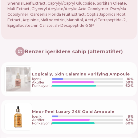
Sinensis Leaf Extract, Caprylyl/Capryl Glucoside, Sorbitan Oleate,
Malt Extract, Glyceryl Acrylate/Acrylic Acid Copolymer, Pvm/Ma
Copolymer, Gardenia Florida Fruit Extract, Coptis Japonica Root
Extract, Arginine, Maltodextrin, Mannitol, Acetyl Tetrapeptide-2,
Epigallocatechin Gallate, sh-Decapeptide-5 SP
Benzer içeriklere sahip (alternatifler)
Logically, Skin Calamine Purifying Ampoule
İçerik
16
%
Aktifler
59
%
Fonksiyonlar
62
%
Medi-Peel Luxury 24K Gold Ampoule
İçerik
9
%
Aktifler
53
%
Fonksiyonlar
60
%