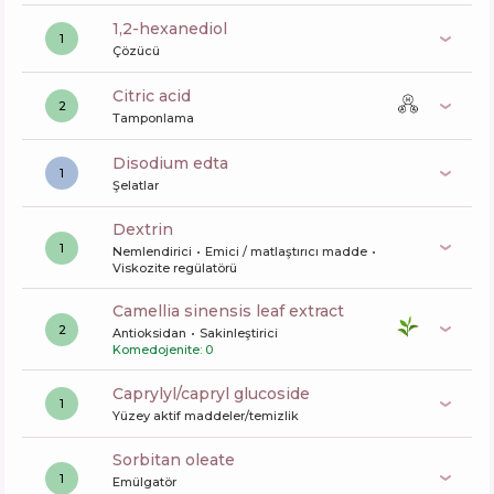
1,2-hexanediol
1
Çözücü
citric acid
2
Tamponlama
disodium edta
1
Şelatlar
dextrin
1
Nemlendirici
Emici / matlaştırıcı madde
Viskozite regülatörü
camellia sinensis leaf extract
2
Antioksidan
Sakinleştirici
Komedojenite: 0
caprylyl/capryl glucoside
1
Yüzey aktif maddeler/temizlik
sorbitan oleate
1
Emülgatör