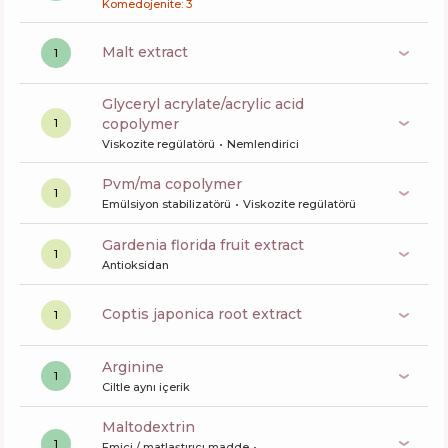
Komedojenite: 3
malt extract
1
glyceryl acrylate/acrylic acid
copolymer
1
Viskozite regülatörü
Nemlendirici
pvm/ma copolymer
1
Emülsiyon stabilizatörü
Viskozite regülatörü
gardenia florida fruit extract
1
Antioksidan
coptis japonica root extract
1
arginine
1
Ciltle aynı içerik
maltodextrin
1
Emici / matlaştırıcı madde