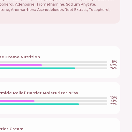
Tocopherol, Adenosine, Tromethamine, Sodium Phytate,
utene, Anemarrhena Asphodeloides Root Extract, Tocopherol,
se Creme Nutrition
8
%
47
%
74
%
rmide Relief Barrier Moisturizer NEW
10
%
41
%
77
%
rrier Cream