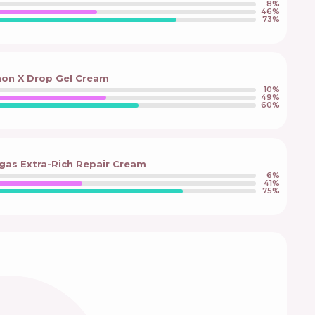
8
%
46
%
73
%
non X Drop Gel Cream
10
%
49
%
60
%
as Extra-Rich Repair Cream
6
%
41
%
75
%