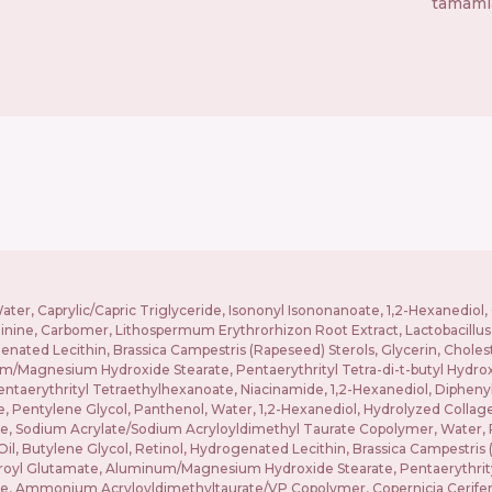
tamamla
 Water, Caprylic/Capric Triglyceride, Isononyl Isononanoate, 1,2-Hexanedio
inine, Carbomer, Lithospermum Erythrorhizon Root Extract, Lactobacillus 
enated Lecithin, Brassica Campestris (Rapeseed) Sterols, Glycerin, Cholest
m/Magnesium Hydroxide Stearate, Pentaerythrityl Tetra-di-t-butyl Hydr
Pentaerythrityl Tetraethylhexanoate, Niacinamide, 1,2-Hexanediol, Diphen
e, Pentylene Glycol, Panthenol, Water, 1,2-Hexanediol, Hydrolyzed Collage
ate, Sodium Acrylate/Sodium Acryloyldimethyl Taurate Copolymer, Water, P
il, Butylene Glycol, Retinol, Hydrogenated Lecithin, Brassica Campestris (
uroyl Glutamate, Aluminum/Magnesium Hydroxide Stearate, Pentaerythrit
ate, Ammonium Acryloyldimethyltaurate/VP Copolymer, Copernicia Cerifera