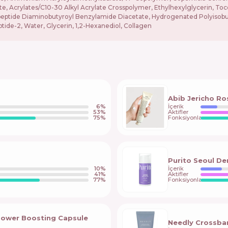
te, Acrylates/C10-30 Alkyl Acrylate Crosspolymer, Ethylhexylglycerin, 
Dipeptide Diaminobutyroyl Benzylamide Diacetate, Hydrogenated Polyisob
tide-2, Water, Glycerin, 1,2-Hexanediol, Collagen
Abib Jericho Ro
6
%
İçerik
53
%
Aktifler
75
%
Fonksiyonlar
Purito Seoul De
10
%
İçerik
41
%
Aktifler
77
%
Fonksiyonlar
Power Boosting Capsule
Needly Crossba