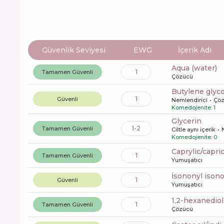
Güvenlik Seviyesi
EWG
İçerik Adı
aqua (water)
1
Tamamen Güvenli
Çözücü
butylene glyco
1
Güvenli
Nemlendirici
Çö
Komedojenite: 1
glycerin
1-2
Tamamen Güvenli
Ciltle aynı içerik
Komedojenite: 0
caprylic/capri
1
Tamamen Güvenli
Yumuşatıcı
isononyl ison
1
Güvenli
Yumuşatıcı
1,2-hexanediol
1
Tamamen Güvenli
Çözücü