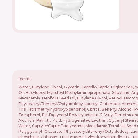
İçerik:
Water, Butylene Glycol, Glycerin, Caprylic/Capric Triglyceride,
Oil, Hexyldecyl Myristoyl Methylaminopropionate, Squalane, Arg
Macadamia Ternifolia Seed Oil, Butylene Glycol, Retinol, Hydrog
Phytosteryl/Behenyl/Octyldodecyl Lauroyl Glutamate, Aluminu
Tris(Tetramethylhydroxypiperidinol) Citrate, Behenyl Alcohol, 
Tocopherol, Bis-Diglyceryl Polyacyladipate-2, Vinyl Dimethicon
Alcohols, Palmitic Acid, Hydrogenated Lecithin, Glyceryl Stear
Water, Caprylic/Capric Triglyceride, Macadamia Ternifolia Seed O
Polyglyceryl-10 Laurate, Phytosteryl/Behenyl/Octyldodecyl La
Phosphate, Chitosan, Tris(Tetramethylhydroxypiperidinol) Citr