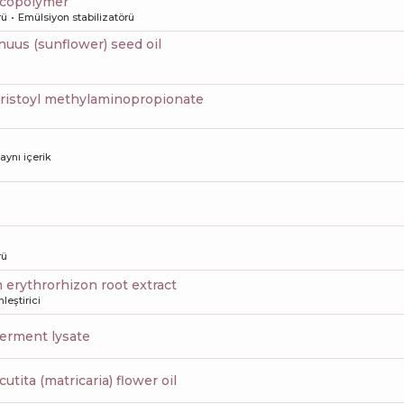
di copolymer
rü
Emülsiyon stabilizatörü
nnuus (sunflower) seed oil
yristoyl methylaminopropionate
 aynı içerik
rü
 erythrorhizon root extract
leştirici
 ferment lysate
utita (matricaria) flower oil