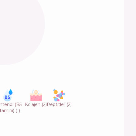
ntenol (B5
Kolajen
(
2
)
Peptitler
(
2
)
tamini)
(
1
)