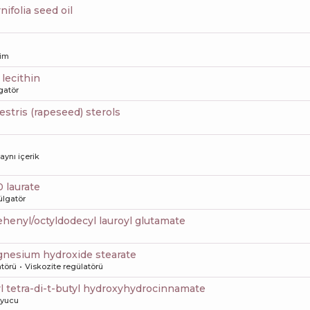
nifolia seed oil
şim
 lecithin
gatör
estris (rapeseed) sterols
 aynı içerik
0 laurate
lgatör
behenyl/octyldodecyl lauroyl glutamate
nesium hydroxide stearate
atörü
Viskozite regülatörü
tyl tetra-di-t-butyl hydroxyhydrocinnamate
uyucu