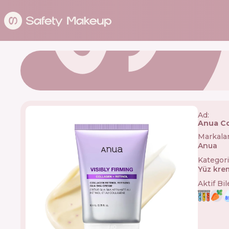
Ad:
Anua Co
Markala
Anua
🇰🇷
Kategori
Yüz kre
Aktif Bi