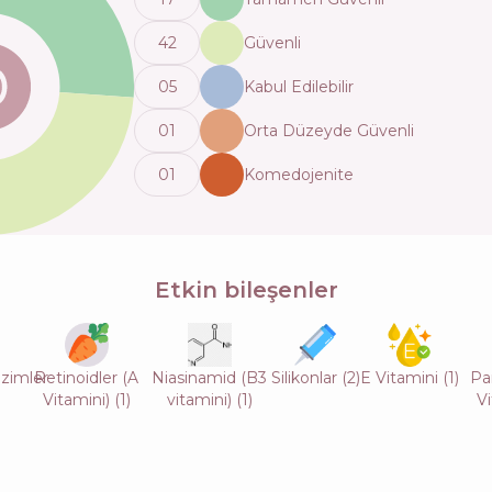
42
Güvenli
0
5
Kabul Edilebilir
0
1
Orta Düzeyde Güvenli
0
1
Komedojenite
Etkin bileşenler
nzimler
Retinoidler (A
Niasinamid (B3
Silikonlar
(
2
)
E Vitamini
(
1
)
Pa
Vitamini)
(
1
)
vitamini)
(
1
)
Vi