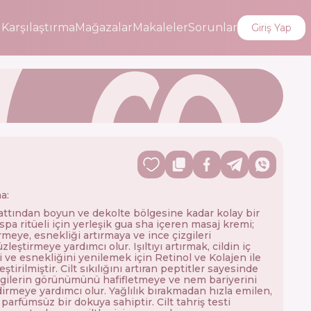
i
Karşılaştırma
Mağazalar
Makaleler
Sorunlar
Giriş Yap
a:
ttından boyun ve dekolte bölgesine kadar kolay bir
spa ritüeli için yerleşik gua sha içeren masaj kremi;
rmeye, esnekliği artırmaya ve ince çizgileri
leştirmeye yardımcı olur. Işıltıyı artırmak, cildin iç
 ve esnekliğini yenilemek için Retinol ve Kolajen ile
ştirilmiştir. Cilt sıkılığını artıran peptitler sayesinde
zgilerin görünümünü hafifletmeye ve nem bariyerini
irmeye yardımcı olur. Yağlılık bırakmadan hızla emilen,
 parfümsüz bir dokuya sahiptir. Cilt tahriş testi