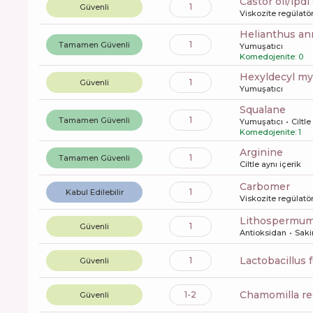
castor oil/ip
1
Güvenli
Viskozite regülatö
helianthus a
1
Tamamen Güvenli
Yumuşatıcı
Komedojenite: 0
hexyldecyl m
1
Güvenli
Yumuşatıcı
squalane
1
Tamamen Güvenli
Yumuşatıcı
Ciltle
Komedojenite: 1
arginine
1
Tamamen Güvenli
Ciltle aynı içerik
carbomer
1
Kabul Edilebilir
Viskozite regülatö
lithospermum
1
Güvenli
Antioksidan
Sakin
lactobacillus
1
Güvenli
chamomilla rec
1-2
Güvenli