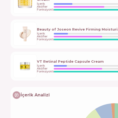
İçerik
Aktifler
Fonksiyonlar
Beauty of Joseon Revive Firming Moisturi
İçerik
Aktifler
Fonksiyonlar
VT Retinal Peptide Capsule Cream
İçerik
Aktifler
Fonksiyonlar
İçerik Analizi