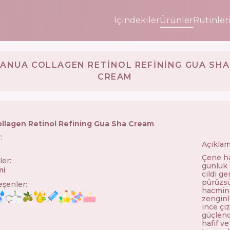
İçindekiler
Ürünler
Rutinler
ANUA COLLAGEN RETINOL REFINING GUA SHA
CREAM
llagen Retinol Refining Gua Sha Cream
r
:
Açıklam
Çene ha
ler
:
günlük 
mi
cildi ge
pürüzsüz
leşenler
:
hacmini
zenginle
ince çi
güçlend
hafif ve