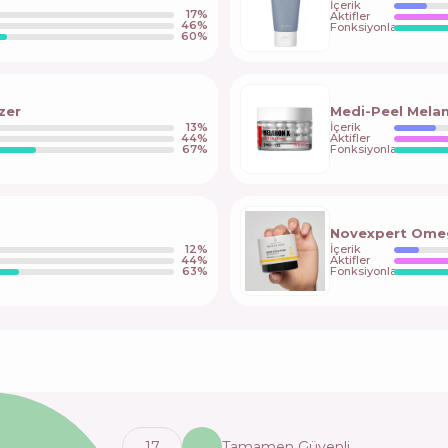
İçerik
17
%
Aktifler
46
%
Fonksiyonlar
60
%
zer
Medi-Peel Mela
13
%
İçerik
44
%
Aktifler
67
%
Fonksiyonlar
Novexpert Omeg
12
%
İçerik
44
%
Aktifler
63
%
Fonksiyonlar
17
Tamamen Güvenli