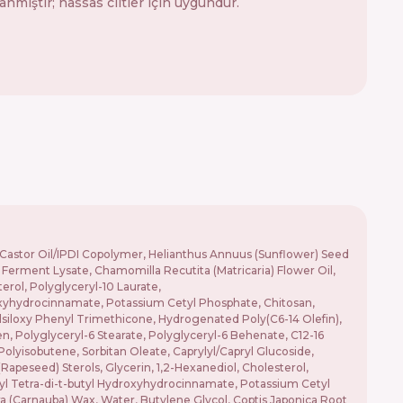
nmıştır; hassas ciltler için uygundur.
l, Castor Oil/IPDI Copolymer, Helianthus Annuus (Sunflower) Seed
Ferment Lysate, Chamomilla Recutita (Matricaria) Flower Oil,
erol, Polyglyceryl-10 Laurate,
oxyhydrocinnamate, Potassium Cetyl Phosphate, Chitosan,
ylsiloxy Phenyl Trimethicone, Hydrogenated Poly(C6-14 Olefin),
n, Polyglyceryl-6 Stearate, Polyglyceryl-6 Behenate, C12-16
olyisobutene, Sorbitan Oleate, Caprylyl/Capryl Glucoside,
Rapeseed) Sterols, Glycerin, 1,2-Hexanediol, Cholesterol,
yl Tetra-di-t-butyl Hydroxyhydrocinnamate, Potassium Cetyl
 (Carnauba) Wax, Water, Butylene Glycol, Coptis Japonica Root