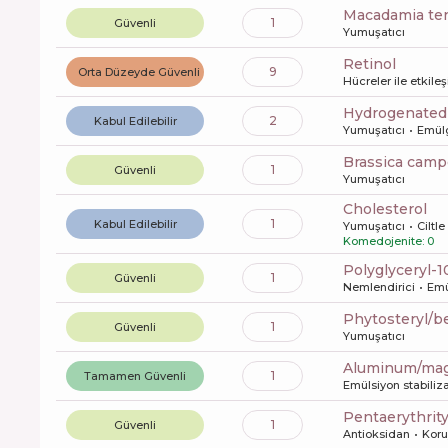
macadamia ter
1
Güvenli
Yumuşatıcı
retinol
9
Orta Düzeyde Güvenli
Hücreler ile etkile
hydrogenated
2
Kabul Edilebilir
Yumuşatıcı
Emül
brassica camp
1
Güvenli
Yumuşatıcı
cholesterol
1
Kabul Edilebilir
Yumuşatıcı
Ciltle
Komedojenite: 0
polyglyceryl-1
1
Güvenli
Nemlendirici
Emü
phytosteryl/
1
Güvenli
Yumuşatıcı
aluminum/mag
1
Tamamen Güvenli
Emülsiyon stabiliz
pentaerythri
1
Güvenli
Antioksidan
Kor