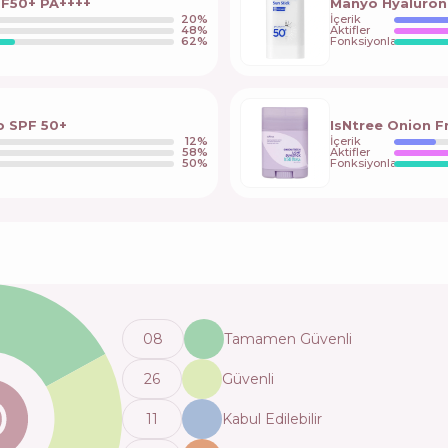
SPF50+ PA++++
Manyo Hyaluron
20
%
İçerik
48
%
Aktifler
62
%
Fonksiyonlar
o SPF 50+
IsNtree Onion F
12
%
İçerik
58
%
Aktifler
50
%
Fonksiyonlar
0
8
Tamamen Güvenli
26
Güvenli
11
Kabul Edilebilir