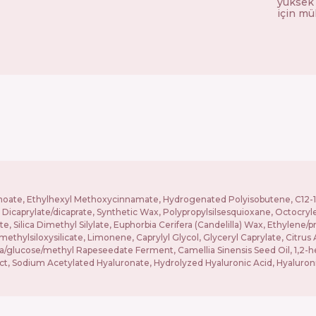
yüksek 
için mü
oate, Ethylhexyl Methoxycinnamate, Hydrogenated Polyisobutene, C12-15 A
icaprylate/dicaprate, Synthetic Wax, Polypropylsilsesquioxane, Octocryl
Silica Dimethyl Silylate, Euphorbia Cerifera (Candelilla) Wax, Ethylene
thylsiloxysilicate, Limonene, Caprylyl Glycol, Glyceryl Caprylate, Citrus 
a/glucose/methyl Rapeseedate Ferment, Camellia Sinensis Seed Oil, 1,2-he
act, Sodium Acetylated Hyaluronate, Hydrolyzed Hyaluronic Acid, Hyalur