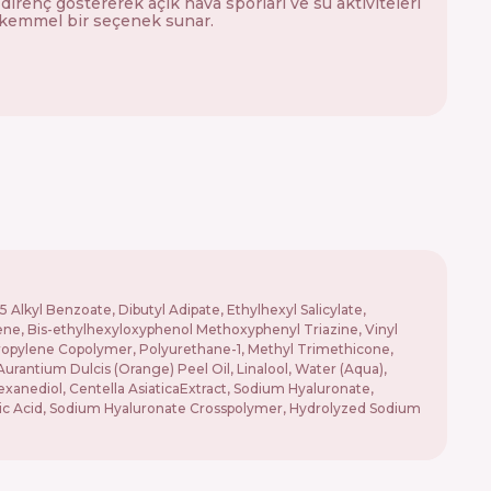
direnç göstererek açık hava sporları ve su aktiviteleri
kemmel bir seçenek sunar.
lkyl Benzoate, Dibutyl Adipate, Ethylhexyl Salicylate,
ene, Bis-ethylhexyloxyphenol Methoxyphenyl Triazine, Vinyl
/propylene Copolymer, Polyurethane-1, Methyl Trimethicone,
Aurantium Dulcis (Orange) Peel Oil, Linalool, Water (Aqua),
xanediol, Centella AsiaticaExtract, Sodium Hyaluronate,
onic Acid, Sodium Hyaluronate Crosspolymer, Hydrolyzed Sodium