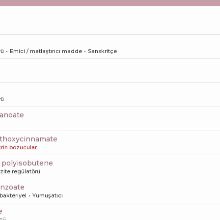
rü
Emici / matlaştırıcı madde
Sanskritçe
rü
xanoate
ethoxycinnamate
rin bozucular
 polyisobutene
zite regülatörü
benzoate
bakteriyel
Yumuşatıcı
e
cü