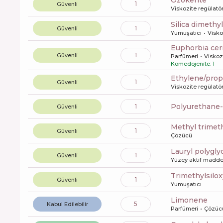
ozokerite
1
Güvenli
Viskozite regülatö
silica dimethyl
1
Güvenli
Yumuşatıcı
Visko
euphorbia cer
1
Güvenli
Parfümeri
Viskoz
Komedojenite: 1
ethylene/pro
1
Güvenli
Viskozite regülatö
polyurethane-
1
Güvenli
methyl trime
1
Güvenli
Çözücü
lauryl polygl
1
Güvenli
Yüzey aktif maddel
trimethylsilox
1
Güvenli
Yumuşatıcı
limonene
5
Kabul Edilebilir
Parfümeri
Çözüc