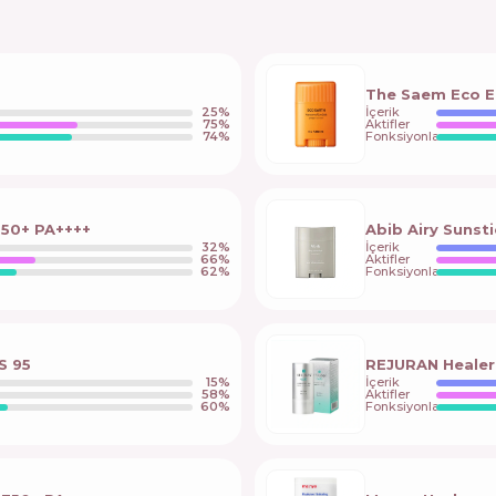
The Saem Eco E
25
%
İçerik
75
%
Aktifler
74
%
Fonksiyonlar
F 50+ PA++++
Abib Airy Sunst
32
%
İçerik
66
%
Aktifler
62
%
Fonksiyonlar
S 95
REJURAN Healer
15
%
İçerik
58
%
Aktifler
60
%
Fonksiyonlar