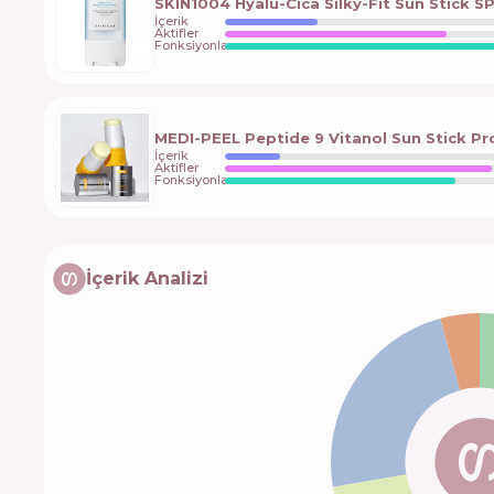
SKIN1004 Hyalu-Cica Silky-Fit Sun Stick 
İçerik
Aktifler
Fonksiyonlar
MEDI-PEEL Peptide 9 Vitanol Sun Stick Pr
İçerik
Aktifler
Fonksiyonlar
İçerik Analizi