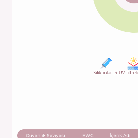
Silikonlar
(
4
)
UV filtrel
Güvenlik Seviyesi
EWG
İçerik Adı