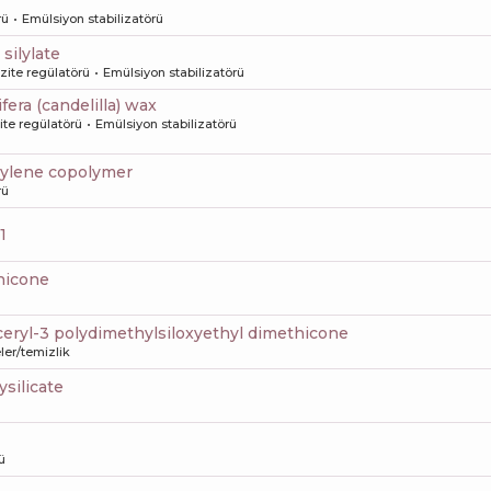
rü
Emülsiyon stabilizatörü
 silylate
zite regülatörü
Emülsiyon stabilizatörü
ifera (candelilla) wax
ite regülatörü
Emülsiyon stabilizatörü
pylene copolymer
rü
1
thicone
yceryl-3 polydimethylsiloxyethyl dimethicone
er/temizlik
ysilicate
ü