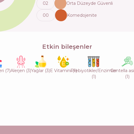
0
2
Orta Düzeyde Güvenli
0
0
Komedojenite
Etkin bileşenler
eri
(
7
)
Alerjen
(
3
)
Yağlar
(
3
)
E Vitamini
Prebiyotikler/Enzimler
(
1
)
Centella as
(
1
)
(
1
)