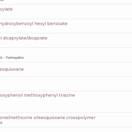
icylate
 hydroxybenzoyl hexyl benzoate
ol dicaprylate/dicaprate
rü
Yumuşatıcı
lsesquioxane
yloxyphenol methoxyphenyl triazine
icone/methicone silsesquioxane crosspolymer
rü