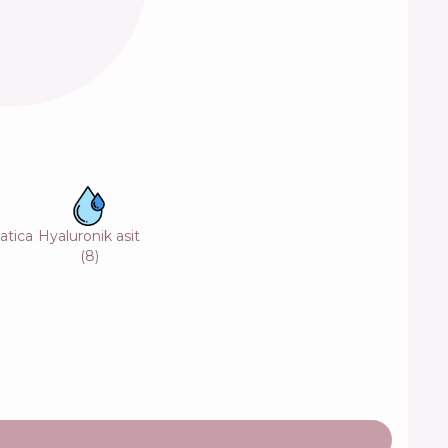
iatica
Hyaluronik asit
(
8
)