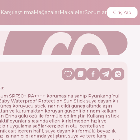
i
Karşılaştırma
Mağazalar
Makaleler
Sorunlar
Giriş Yap
a:
um SPF50+ PA++++ korumasına sahip Pyunkang Yul
Baby Waterproof Protection Sun Stick suya dayanıklı
üneş koruyucu stick, narin cildi güneş altında aşırı
tan ve kurumaktan koruyan güvenli bir nem kalkanı
n Eriha gülü özü ile formüle edilmiştir. Kullanışlı stick
ktif oyunlar sırasında elleri kirletmeden hızlı ve
k bir uygulama sağlarken; pelin otu, centella ve
nik asit içeren hafif, suya dayanıklı formülü beyazlık
, ısınan cildi anında yatıştırır, suya ve tere karşı