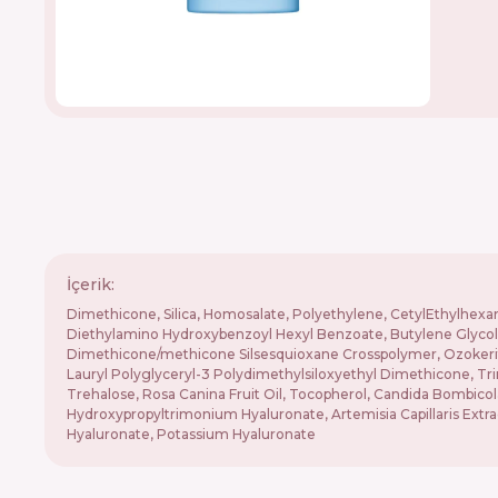
İçerik:
Dimethicone, Silica, Homosalate, Polyethylene, CetylEthylhexan
Diethylamino Hydroxybenzoyl Hexyl Benzoate, Butylene Glycol D
Dimethicone/methicone Silsesquioxane Crosspolymer, Ozokerite, 
Lauryl Polyglyceryl-3 Polydimethylsiloxyethyl Dimethicone, Trime
Trehalose, Rosa Canina Fruit Oil, Tocopherol, Candida Bombicol
Hydroxypropyltrimonium Hyaluronate, Artemisia Capillaris Extr
Hyaluronate, Potassium Hyaluronate