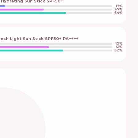
 Hydrating Sun Stick SPF50+
17
%
47
%
64
%
resh Light Sun Stick SPF50+ PA++++
10
%
51
%
62
%