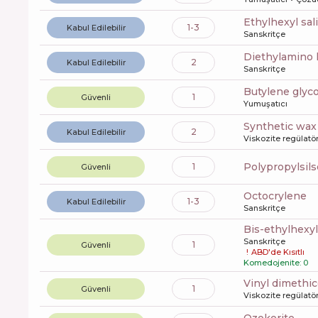
ethylhexyl sal
1-3
Kabul Edilebilir
Sanskritçe
diethylamino
2
Kabul Edilebilir
Sanskritçe
butylene glyc
1
Güvenli
Yumuşatıcı
synthetic wax
2
Kabul Edilebilir
Viskozite regülatö
polypropylsi
1
Güvenli
octocrylene
1-3
Kabul Edilebilir
Sanskritçe
bis-ethylhex
Sanskritçe
1
Güvenli
!
ABD'de Kısıtlı
Komedojenite: 0
vinyl dimeth
1
Güvenli
Viskozite regülatö