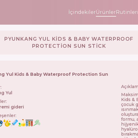
İçindekiler
Ürünler
Rutinler
PYUNKANG YUL KIDS & BABY WATERPROOF
PROTECTION SUN STICK
g Yul Kids & Baby Waterproof Protection Sun
Açıklam
r
:
g Yul
🇰🇷
Maksim
Kids & 
ler
:
çocuk g
remi gideri
ısınmak
oluştura
leşenler
:
formu, a
hijyeni
hyalüro
bırakmaz