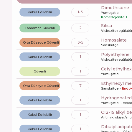
dimethicone
1-3
Kabul Edilebilir
Yumuşatıcı
Komedojenite: 1
silica
2
Tamamen Güvenli
Viskozite regülatö
Homosalate
3-5
Orta Düzeyde Güvenli
Sanskritçe
polyethylene
1
Kabul Edilebilir
Viskozite regülatö
cetyl ethylhe
1
Güvenli
Yumuşatıcı
ethylhexyl m
7
Orta Düzeyde Güvenli
Sanskritçe
Endok
hydrogenated
1
Kabul Edilebilir
Yumuşatıcı
Visko
c12-15 alkyl 
1
Kabul Edilebilir
Antimikrobiyal/anti
dibutyl adipat
1
Kabul Edilebilir
Yumuşatıcı
Çözü