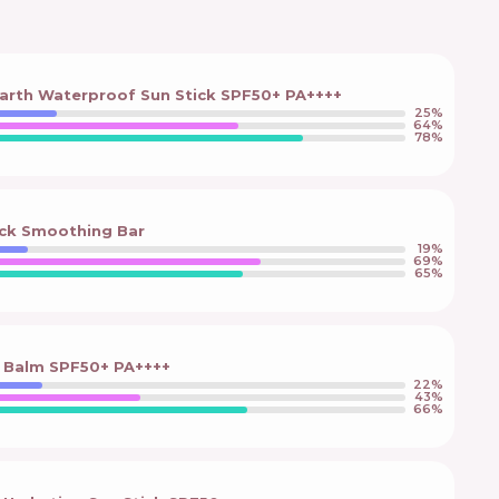
arth Waterproof Sun Stick SPF50+ PA++++
25
%
64
%
78
%
ick Smoothing Bar
19
%
69
%
65
%
 Balm SPF50+ PA++++
22
%
43
%
66
%