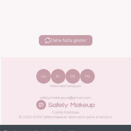
Daha fazla göster
UA
PL
DE
FR
Alternatif versiyon
safetymakeupua@gmail.com
Gizlilik Politikası
© 2022-
2026
SafetyMakeup.
Kozmetik içerik analizörü
.