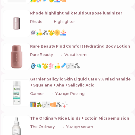
Rhode highlight milk Multipurpose luminizer
Rhode
🇺🇸
Highlighter
Rare Beauty Find Comfort Hydrating Body Lotion
Rare Beauty
🇺🇸
Vücut kremi
Garnier Salicylic Skin Liquid Care 7% Niacinamide
+ Squalane + Aha + Salicylic Acid
Garnier
🇫🇷
Yüz için Peeling
The Ordinary Rice Lipids + Ectoin Microemulsion
The Ordinary
🇨🇦
Yüz için serum