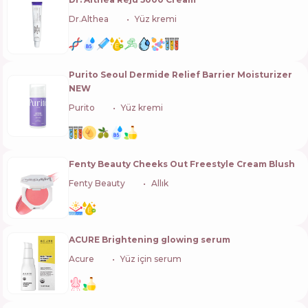
Dr.Althea
🇰🇷
Yüz kremi
Purito Seoul Dermide Relief Barrier Moisturizer
NEW
Purito
🇰🇷
Yüz kremi
Fenty Beauty Cheeks Out Freestyle Cream Blush
Fenty Beauty
🇺🇸
Allık
ACURE Brightening glowing serum
Acure
🇺🇸
Yüz için serum