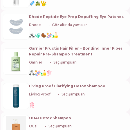
Rhode Peptide Eye Prep Depuffing Eye Patches
Rhode
🇺🇸
Göz altında yamalar
Garnier Fructis Hair Filler + Bonding Inner Fiber
Repair Pre-Shampoo Treatment
Garnier
🇫🇷
Saç şampuanı
Living Proof Clarifying Detox Shampoo
Living Proof
🇺🇸
Saç şampuanı
OUAI Detox Shampoo
Ouai
🇺🇸
Saç şampuanı