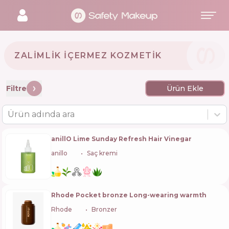
ZALIMLIK IÇERMEZ KOZMETIK
Filtre
Ürün Ekle
Ürün adında ara
anillO Lime Sunday Refresh Hair Vinegar
anillo
🇰🇷
Saç kremi
Rhode Pocket bronze Long-wearing warmth
Rhode
🇺🇸
Bronzer