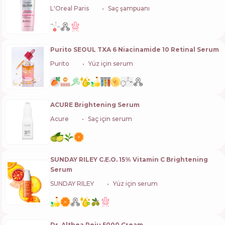
L'Oreal Paris
🇫🇷
Saç şampuanı
Purito SEOUL TXA 6 Niacinamide 10 Retinal Serum
Purito
🇰🇷
Yüz için serum
ACURE Brightening Serum
Acure
🇺🇸
Saç için serum
SUNDAY RILEY C.E.O. 15% Vitamin C Brightening
Serum
SUNDAY RILEY
🇺🇸
Yüz için serum
Dr. Althea Reju 5000 Cream