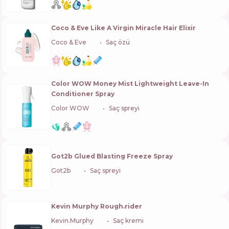
Coco & Eve Like A Virgin Miracle Hair Elixir
Coco & Eve
🇺🇸
Saç özü
Color WOW Money Mist Lightweight Leave-In
Conditioner Spray
Color WOW
🇺🇸
Saç spreyi
Got2b Glued Blasting Freeze Spray
Got2b
🇩🇪
Saç spreyi
Kevin Murphy Rough.rider
Kevin.Murphy
🇦🇺
Saç kremi