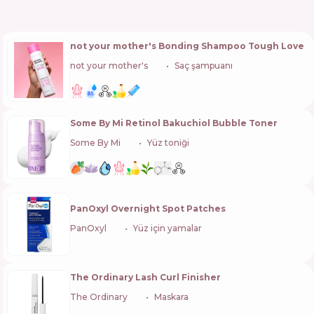
not your mother's Bonding Shampoo Tough Love
not your mother's
🇺🇸
Saç şampuanı
Some By Mi Retinol Bakuchiol Bubble Toner
Some By Mi
🇰🇷
Yüz toniği
PanOxyl Overnight Spot Patches
PanOxyl
🇺🇸
Yüz için yamalar
The Ordinary Lash Curl Finisher
The Ordinary
🇨🇦
Maskara