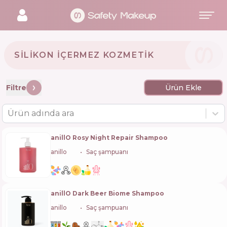
SILIKON IÇERMEZ KOZMETIK
Filtre
Ürün Ekle
Ürün adında ara
anillO Rosy Night Repair Shampoo
anillo
🇰🇷
Saç şampuanı
anillO Dark Beer Biome Shampoo
anillo
🇰🇷
Saç şampuanı