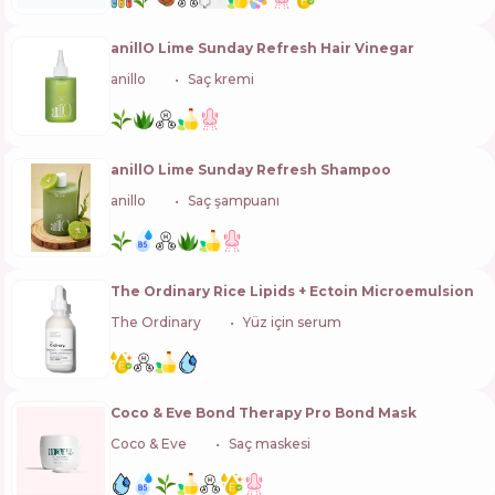
anillO Lime Sunday Refresh Hair Vinegar
anillo
🇰🇷
Saç kremi
anillO Lime Sunday Refresh Shampoo
anillo
🇰🇷
Saç şampuanı
The Ordinary Rice Lipids + Ectoin Microemulsion
The Ordinary
🇨🇦
Yüz için serum
Coco & Eve Bond Therapy Pro Bond Mask
Coco & Eve
🇺🇸
Saç maskesi