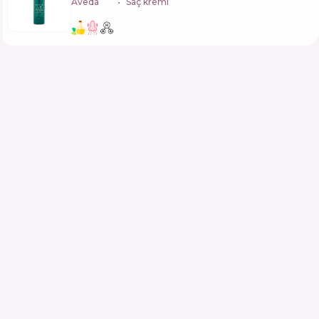
Aveda
🇺🇸
Saç kremi