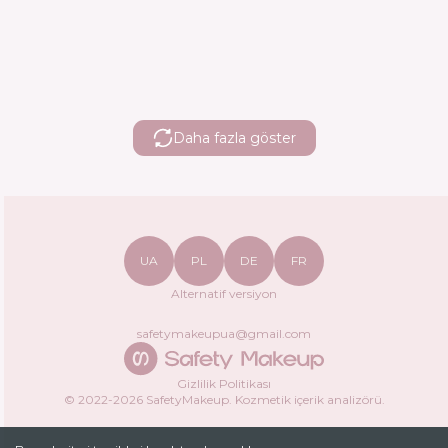
Daha fazla göster
UA
PL
DE
FR
Alternatif versiyon
safetymakeupua@gmail.com
Gizlilik Politikası
© 2022-
2026
SafetyMakeup.
Kozmetik içerik analizörü
.