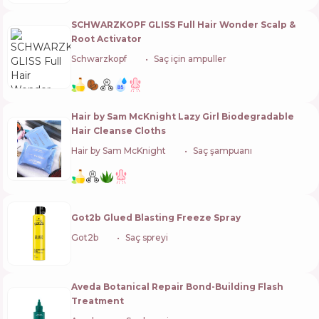
SCHWARZKOPF GLISS Full Hair Wonder Scalp &
Root Activator
Schwarzkopf
🇩🇪
Saç için ampuller
Hair by Sam McKnight Lazy Girl Biodegradable
Hair Cleanse Cloths
Hair by Sam McKnight
🇬🇧
Saç şampuanı
Got2b Glued Blasting Freeze Spray
Got2b
🇩🇪
Saç spreyi
Aveda Botanical Repair Bond-Building Flash
Treatment