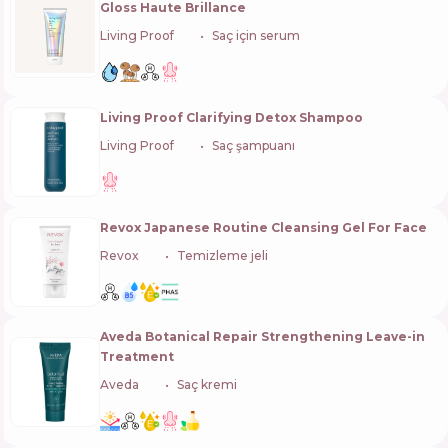
Gloss Haute Brillance
Living Proof
🇺🇸
Saç için serum
Living Proof Clarifying Detox Shampoo
Living Proof
🇺🇸
Saç şampuanı
Revox Japanese Routine Cleansing Gel For Face
Revox
🇧🇬
Temizleme jeli
Aveda Botanical Repair Strengthening Leave-in
Treatment
Aveda
🇺🇸
Saç kremi