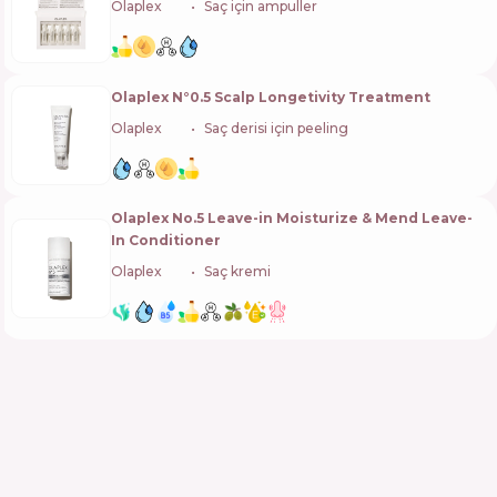
Olaplex
🇺🇸
Saç için ampuller
Olaplex N°0.5 Scalp Longetivity Treatment
Olaplex
🇺🇸
Saç derisi için peeling
Olaplex No.5 Leave-in Moisturize & Mend Leave-
In Conditioner
Olaplex
🇺🇸
Saç kremi