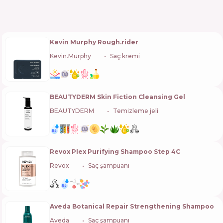
Kevin Murphy Rough.rider
Kevin.Murphy
🇦🇺
Saç kremi
BEAUTYDERM Skin Fiction Cleansing Gel
BEAUTYDERM
🇺🇦
Temizleme jeli
Revox Plex Purifying Shampoo Step 4C
Revox
🇧🇬
Saç şampuanı
Aveda Botanical Repair Strengthening Shampoo
Aveda
🇺🇸
Saç şampuanı