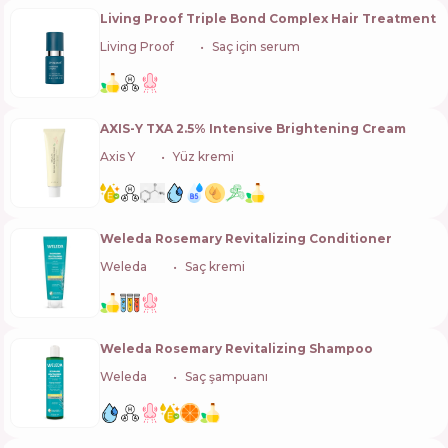
Living Proof Triple Bond Complex Hair Treatment
Living Proof
🇺🇸
Saç için serum
AXIS-Y TXA 2.5% Intensive Brightening Cream
Axis Y
🇰🇷
Yüz kremi
Weleda Rosemary Revitalizing Conditioner
Weleda
🇨🇭
Saç kremi
Weleda Rosemary Revitalizing Shampoo
Weleda
🇨🇭
Saç şampuanı