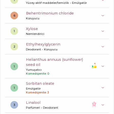
1
Yüzey aktif maddeler/temizlik
Emülgatör
behentrimonium chloride
6
Koruyucu
xylose
1
Nemlendirici
ethylhexylglycerin
2
Deodorant
Koruyucu
helianthus annuus (sunflower)
seed oil
1
Yumuşatıcı
Komedojenite: 0
sorbitan oleate
1
Emülgatör
Komedojenite: 3
linalool
3
Parfümeri
Deodorant