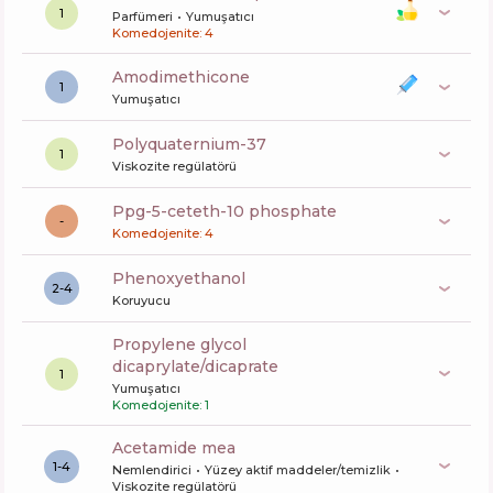
1
Parfümeri
Yumuşatıcı
Komedojenite: 4
amodimethicone
1
Yumuşatıcı
polyquaternium-37
1
Viskozite regülatörü
ppg-5-ceteth-10 phosphate
-
Komedojenite: 4
phenoxyethanol
2-4
Koruyucu
propylene glycol
dicaprylate/dicaprate
1
Yumuşatıcı
Komedojenite: 1
acetamide mea
1-4
Nemlendirici
Yüzey aktif maddeler/temizlik
Viskozite regülatörü