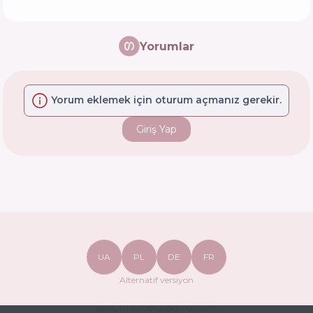
Yorumlar
Yorum eklemek için oturum açmanız gerekir.
Giriş Yap
UA
PL
DE
FR
Alternatif versiyon
safetymakeupua@gmail.com