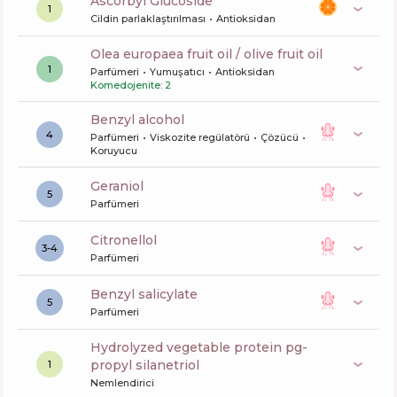
Ascorbyl Glucoside
1
Cildin parlaklaştırılması
Antioksidan
olea europaea fruit oil / olive fruit oil
1
Parfümeri
Yumuşatıcı
Antioksidan
Komedojenite: 2
benzyl alcohol
4
Parfümeri
Viskozite regülatörü
Çözücü
Koruyucu
geraniol
5
Parfümeri
citronellol
3-4
Parfümeri
benzyl salicylate
5
Parfümeri
hydrolyzed vegetable protein pg-
propyl silanetriol
1
Nemlendirici