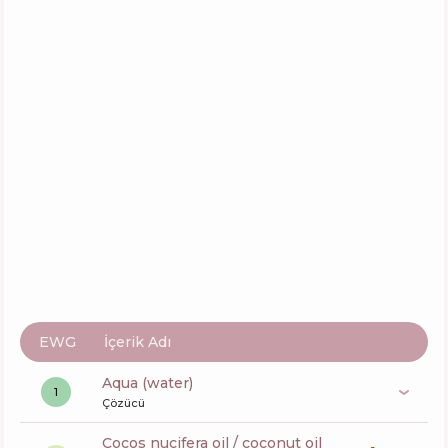
10-In-1 Bleach Rescue Leave In
İçerik
20
%
Aktifler
27
%
Fonksiyonlar
60
%
Fructis SOS Keratin Spray Serum
İçerik
6
%
Aktifler
40
%
Fonksiyonlar
64
%
EWG
İçerik Adı
aqua (water)
1
Çözücü
cocos nucifera oil / coconut oil