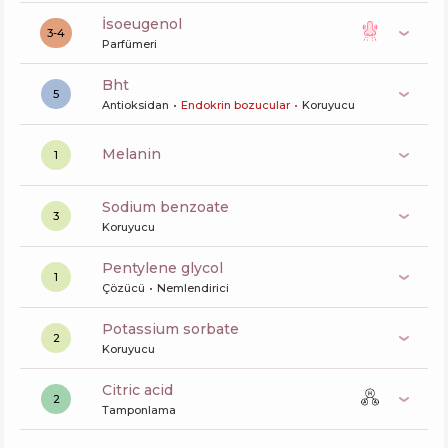
isoeugenol
3-4
Parfümeri
bht
5
Antioksidan
Endokrin bozucular
Koruyucu
melanin
1
sodium benzoate
3
Koruyucu
pentylene glycol
1
Çözücü
Nemlendirici
potassium sorbate
2
Koruyucu
citric acid
2
Tamponlama