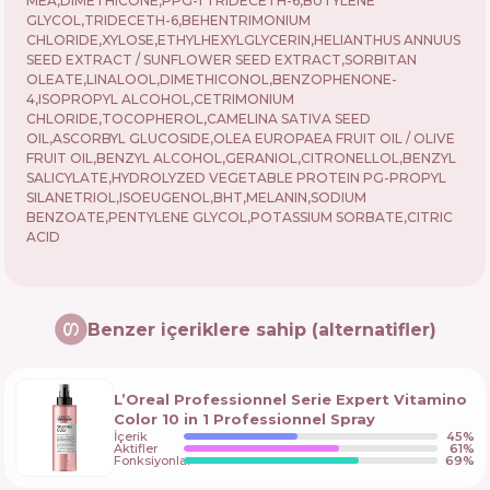
MEA,DIMETHICONE,PPG-1 TRIDECETH-6,BUTYLENE
GLYCOL,TRIDECETH-6,BEHENTRIMONIUM
CHLORIDE,XYLOSE,ETHYLHEXYLGLYCERIN,HELIANTHUS ANNUUS
SEED EXTRACT / SUNFLOWER SEED EXTRACT,SORBITAN
OLEATE,LINALOOL,DIMETHICONOL,BENZOPHENONE-
4,ISOPROPYL ALCOHOL,CETRIMONIUM
CHLORIDE,TOCOPHEROL,CAMELINA SATIVA SEED
OIL,ASCORBYL GLUCOSIDE,OLEA EUROPAEA FRUIT OIL / OLIVE
FRUIT OIL,BENZYL ALCOHOL,GERANIOL,CITRONELLOL,BENZYL
SALICYLATE,HYDROLYZED VEGETABLE PROTEIN PG-PROPYL
SILANETRIOL,ISOEUGENOL,BHT,MELANIN,SODIUM
BENZOATE,PENTYLENE GLYCOL,POTASSIUM SORBATE,CITRIC
ACID
Benzer içeriklere sahip (alternatifler)
L’Oreal Professionnel Serie Expert Vitamino
Color 10 in 1 Professionnel Spray
İçerik
45
%
Aktifler
61
%
Fonksiyonlar
69
%