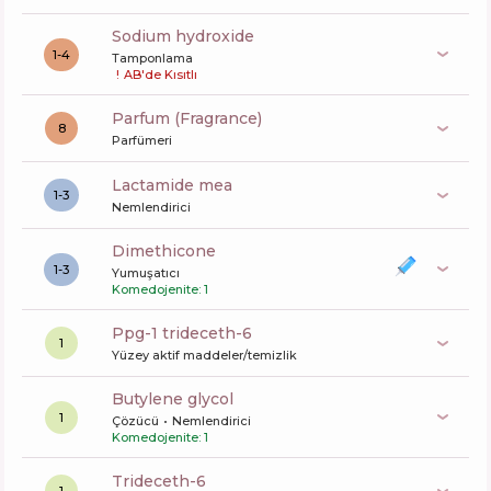
sodium hydroxide
1-4
Tamponlama
!
AB'de Kısıtlı
Parfum (Fragrance)
8
Parfümeri
lactamide mea
1-3
Nemlendirici
dimethicone
1-3
Yumuşatıcı
Komedojenite: 1
ppg-1 trideceth-6
1
Yüzey aktif maddeler/temizlik
butylene glycol
1
Çözücü
Nemlendirici
Komedojenite: 1
trideceth-6