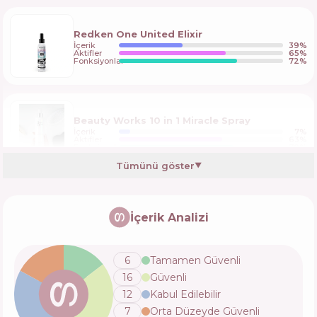
Redken One United Elixir
İçerik
39
%
Aktifler
65
%
Fonksiyonlar
72
%
Beauty Works 10 in 1 Miracle Spray
İçerik
7
%
Aktifler
63
%
Fonksiyonlar
70
%
Tümünü göster
▼
OGX Argan Oil Of Morocco Heat Protect
Spray
İçerik Analizi
İçerik
3
%
Aktifler
62
%
Fonksiyonlar
60
%
6
Tamamen Güvenli
16
Güvenli
Tresemme Keratin Smooth Heat Protection
12
Kabul Edilebilir
Shine Spray
7
Orta Düzeyde Güvenli
İçerik
5
%