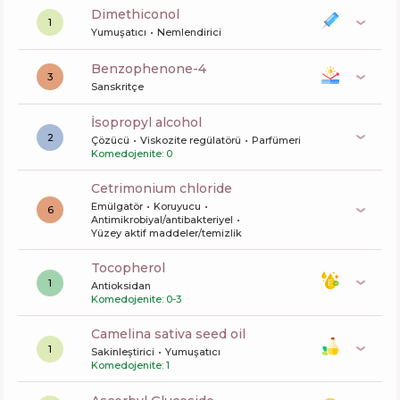
dimethiconol
1
Yumuşatıcı
Nemlendirici
benzophenone-4
3
Sanskritçe
isopropyl alcohol
2
Çözücü
Viskozite regülatörü
Parfümeri
Komedojenite: 0
cetrimonium chloride
Emülgatör
Koruyucu
6
Antimikrobiyal/antibakteriyel
Yüzey aktif maddeler/temizlik
tocopherol
1
Antioksidan
Komedojenite: 0-3
camelina sativa seed oil
1
Sakinleştirici
Yumuşatıcı
Komedojenite: 1