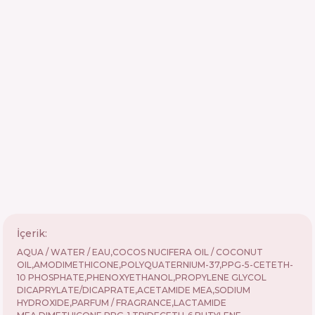
İçerik:
AQUA / WATER / EAU,COCOS NUCIFERA OIL / COCONUT
OIL,AMODIMETHICONE,POLYQUATERNIUM-37,PPG-5-CETETH-
10 PHOSPHATE,PHENOXYETHANOL,PROPYLENE GLYCOL
DICAPRYLATE/DICAPRATE,ACETAMIDE MEA,SODIUM
HYDROXIDE,PARFUM / FRAGRANCE,LACTAMIDE