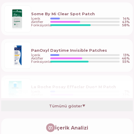
Some By Mi Clear Spot Patch
İçerik
14
%
Aktifler
43
%
Fonksiyonlar
58
%
PanOxyl Daytime Invisible Patches
İçerik
13
%
Aktifler
46
%
Fonksiyonlar
55
%
La Roche Posay Effaclar Duo+ M Patch
İçerik
7
%
Aktifler
33
%
Fonksiyonlar
22
%
Tümünü göster
▼
Garnier Pure Active Pimple Patch
İçerik Analizi
İçerik
7
%
Aktifler
33
%