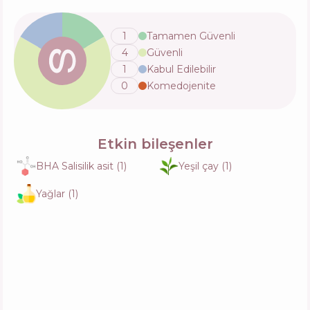
Fonksiyonlar
22
%
1
Tamamen Güvenli
4
Güvenli
VT Cosmetics Garlic AC Reedle Shot Point
Patch
1
Kabul Edilebilir
İçerik
11
%
Aktifler
28
%
0
Komedojenite
Fonksiyonlar
32
%
Etkin bileşenler
BHA Salisilik asit
(
1
)
Yeşil çay
(
1
)
Yağlar
(
1
)