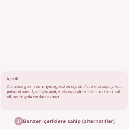
İçerik:
Cellulose gum, resin, hydrogenated styrene/isoprene copolymer,
polyurethane-1, salicylic acid, melaleuca alternifolia (tea tree) leaf
oil, houttuynia cordata extract.
Benzer içeriklere sahip (alternatifler)