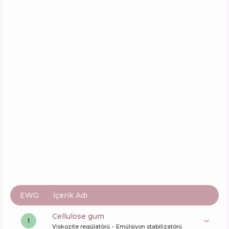
EWG
İçerik Adı
cellulose gum
1
Viskozite regülatörü
Emülsiyon stabilizatörü