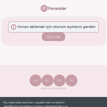
Yorumlar
Yorum eklemek için oturum açmanız gerekir.
Giriş Yap
UA
PL
DE
FR
Alternatif versiyon
safetymakeupua@gmail.com
Bu web sitesi tercihleri ​​kaydetmek ve reklam
tekliflerinin kişiselleştirilmesini desteklemek için