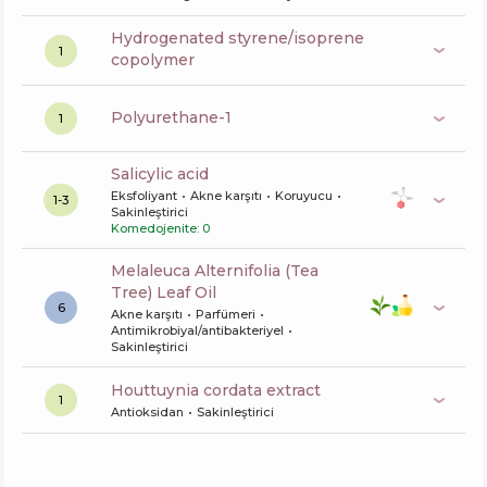
hydrogenated styrene/isoprene
1
copolymer
polyurethane-1
1
salicylic acid
Eksfoliyant
Akne karşıtı
Koruyucu
1-3
Sakinleştirici
Komedojenite: 0
Melaleuca Alternifolia (Tea
Tree) Leaf Oil
6
Akne karşıtı
Parfümeri
Antimikrobiyal/antibakteriyel
Sakinleştirici
houttuynia cordata extract
1
Antioksidan
Sakinleştirici