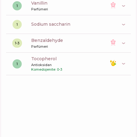
vanillin
1
Parfümeri
sodium saccharin
1
benzaldehyde
1-3
Parfümeri
tocopherol
1
Antioksidan
Komedojenite: 0-3