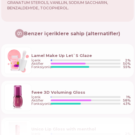
GRANATUM STEROLS, VANILLIN, SODIUM SACCHARIN,
BENZALDEHYDE, TOCOPHEROL.
Benzer içeriklere sahip (alternatifler)
Lamel Make Up Let`S Glaze
İçerik
2
%
Aktifler
50
%
Fonksiyonlar
55
%
fwee 3D Voluming Gloss
İçerik
1
%
Aktifler
58
%
Fonksiyonlar
43
%
Unico Lip Gloss with menthol
İçerik
2
%