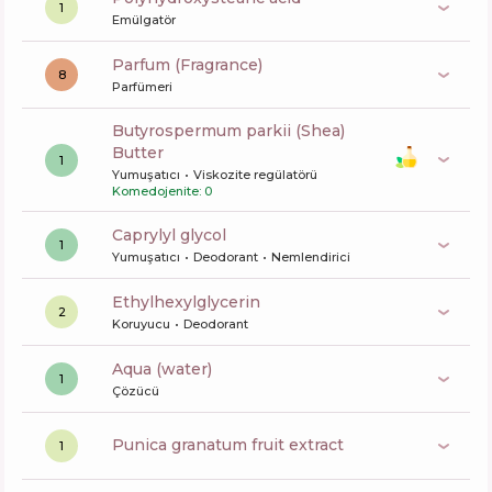
1
Emülgatör
Parfum (Fragrance)
8
Parfümeri
butyrospermum parkii (Shea)
Butter
1
Yumuşatıcı
Viskozite regülatörü
Komedojenite: 0
caprylyl glycol
1
Yumuşatıcı
Deodorant
Nemlendirici
ethylhexylglycerin
2
Koruyucu
Deodorant
aqua (water)
1
Çözücü
punica granatum fruit extract
1