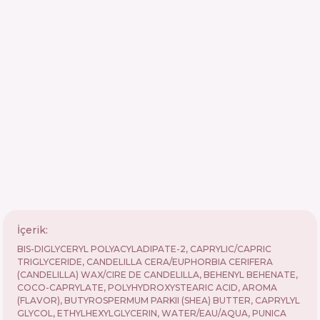
İçerik:
BIS-DIGLYCERYL POLYACYLADIPATE-2, CAPRYLIC/CAPRIC
TRIGLYCERIDE, CANDELILLA CERA/EUPHORBIA CERIFERA
(CANDELILLA) WAX/CIRE DE CANDELILLA, BEHENYL BEHENATE,
COCO-CAPRYLATE, POLYHYDROXYSTEARIC ACID, AROMA
(FLAVOR), BUTYROSPERMUM PARKII (SHEA) BUTTER, CAPRYLYL
GLYCOL, ETHYLHEXYLGLYCERIN, WATER/EAU/AQUA, PUNICA