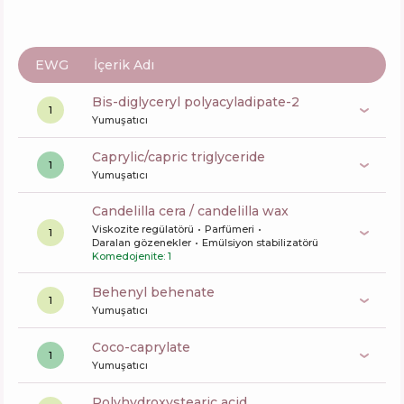
EWG
İçerik Adı
bis-diglyceryl polyacyladipate-2
1
Yumuşatıcı
caprylic/capric triglyceride
1
Yumuşatıcı
candelilla cera / candelilla wax
Viskozite regülatörü
Parfümeri
1
Daralan gözenekler
Emülsiyon stabilizatörü
Komedojenite: 1
behenyl behenate
1
Yumuşatıcı
coco-caprylate
1
Yumuşatıcı
polyhydroxystearic acid