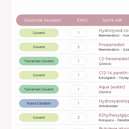
Güvenlik Seviyesi
EWG
İçerik Adı
hydrolyzed co
1
Güvenli
Nemlendirici
Yum
propanediol
2
Güvenli
Nemlendirici
Çö
1,2-hexanediol
1
Tamamen Güvenli
Çözücü
c12-14 pareth
1
Güvenli
Emülgatör
Yüzey 
aqua (water)
1
Tamamen Güvenli
Çözücü
Hydroxyacet
1
Kabul Edilebilir
Antioksidan
ethylhexylgly
2
Güvenli
Koruyucu
Deodor
butylene glyco