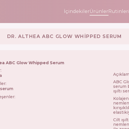
İçindekiler
Ürünler
Rutinler
DR. ALTHEA ABC GLOW WHIPPED SERUM
hea ABC Glow Whipped Serum
r
:
Açıklam
a
🇰🇷
ABC Glo
ler
:
serum b
n serum
ışıltı s
leşenler
:
Kolajen
nemlend
kırışık
elastiki
Cilt ışı
nemlend
ile zeng