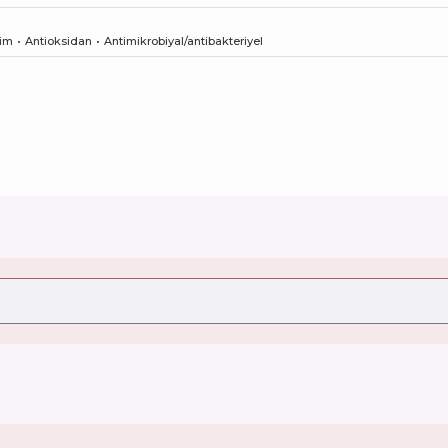
şim
Antioksidan
Antimikrobiyal/antibakteriyel