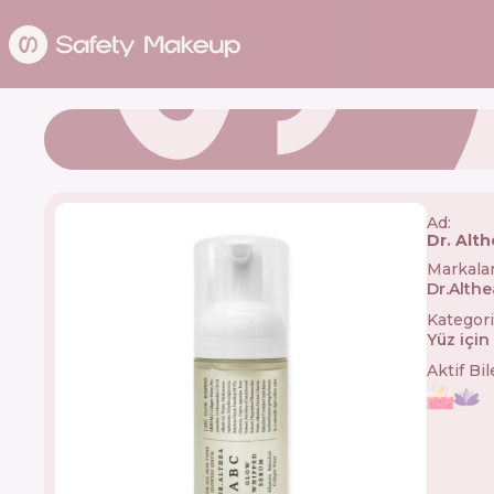
Ad:
Dr. Alt
Markala
Dr.Althe
Kategori
Yüz içi
Aktif Bi