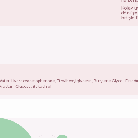
Kolay u
dönüşen
bitişle f
 Water, Hydroxyacetophenone, Ethylhexylglycerin, Butylene Glycol, Disod
Fructan, Glucose, Bakuchiol