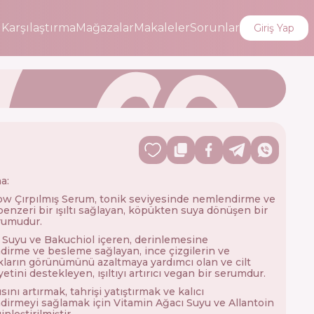
i
Karşılaştırma
Mağazalar
Makaleler
Sorunlar
Giriş Yap
a:
w Çırpılmış Serum, tonik seviyesinde nemlendirme ve
enzeri bir ışıltı sağlayan, köpükten suya dönüşen bir
erumudur.
 Suyu ve Bakuchiol içeren, derinlemesine
irme ve besleme sağlayan, ince çizgilerin ve
lıkların görünümünü azaltmaya yardımcı olan ve cilt
yetini destekleyen, ışıltıyı artırıcı vegan bir serumdur.
ltısını artırmak, tahrişi yatıştırmak ve kalıcı
irmeyi sağlamak için Vitamin Ağacı Suyu ve Allantoin
inleştirilmiştir.