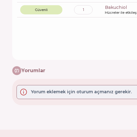
bakuchiol
1
Güvenli
Hücreler ile etkile
Yorumlar
Yorum eklemek için oturum açmanız gerekir.