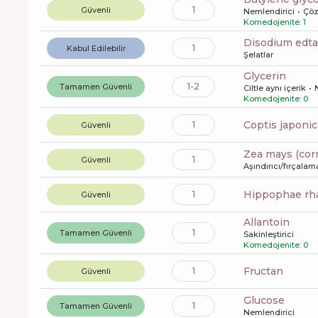
1
Güvenli
Nemlendirici
Çö
Komedojenite: 1
disodium edta
1
Kabul Edilebilir
Şelatlar
glycerin
1-2
Tamamen Güvenli
Ciltle aynı içerik
Komedojenite: 0
coptis japonic
1
Güvenli
zea mays (cor
1
Güvenli
Aşındırıcı/fırçalam
hippophae r
1
Güvenli
allantoin
1
Tamamen Güvenli
Sakinleştirici
Komedojenite: 0
fructan
1
Güvenli
glucose
1
Tamamen Güvenli
Nemlendirici