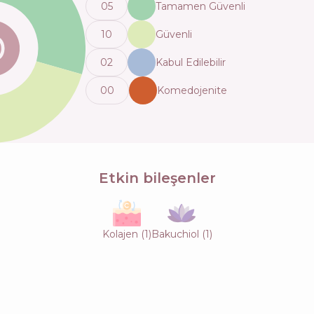
0
5
Tamamen Güvenli
10
Güvenli
0
2
Kabul Edilebilir
0
0
Komedojenite
Etkin bileşenler
Kolajen
(
1
)
Bakuchiol
(
1
)