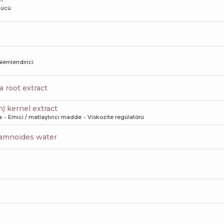
zücü
Nemlendirici
a root extract
n) kernel extract
a
Emici / matlaştırıcı madde
Viskozite regülatörü
hamnoides water