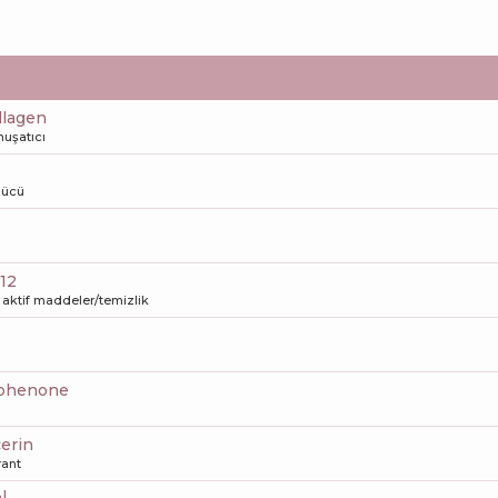
llagen
uşatıcı
zücü
-12
aktif maddeler/temizlik
ophenone
cerin
ant
l