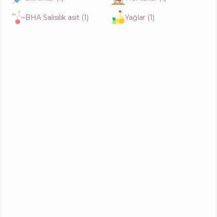
Fonksiyonlar
35
%
BHA Salisilik asit
(
1
)
Yağlar
(
1
)
Sensai Cellular Performance Lotion II
İçerik
11
%
Aktifler
19
%
Fonksiyonlar
47
%