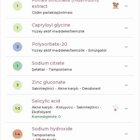
fomes officinalis (mushroom)
extract
1
Cildin parlaklaştırılması
capryloyl glycine
1
Yüzey aktif maddeler/temizlik
polysorbate-20
3
Yüzey aktif maddeler/temizlik
Emülgatör
sodium citrate
1
Şelatlar
Tamponlama
zinc gluconate
3
Sakinleştirici
Akne karşıtı
Deodorant
salicylic acid
Akne karşıtı
Koruyucu
Sakinleştirici
1-3
Eksfoliyant
Komedojenite: 0
sodium hydroxide
1-4
Tamponlama
!
AB'de Kısıtlı