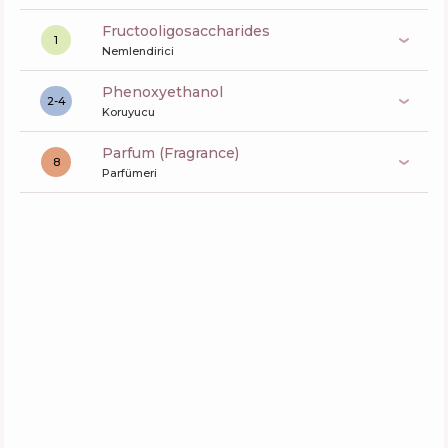
fructooligosaccharides
1
Nemlendirici
phenoxyethanol
2-4
Koruyucu
Parfum (Fragrance)
8
Parfümeri