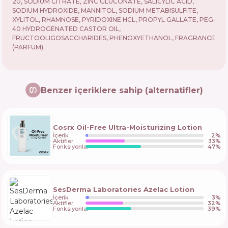
20, SODIUM CITRATE, ZINC GLUCONATE, SALICYLIC ACID,
SODIUM HYDROXIDE, MANNITOL, SODIUM METABISULFITE,
XYLITOL, RHAMNOSE, PYRIDOXINE HCL, PROPYL GALLATE, PEG-
40 HYDROGENATED CASTOR OIL,
FRUCTOOLIGOSACCHARIDES, PHENOXYETHANOL, FRAGRANCE
(PARFUM).
Benzer içeriklere sahip (alternatifler)
Cosrx Oil-Free Ultra-Moisturizing Lotion
İçerik
2
%
Aktifler
33
%
Fonksiyonlar
47
%
SesDerma Laboratories Azelac Lotion
İçerik
3
%
Aktifler
32
%
Fonksiyonlar
39
%