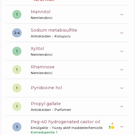
mannitol
1
Nemlendirici
sodium metabisulfite
2-4
Antioksidan
Koruyucu
xylitol
1
Nemlendirici
rhamnose
1
Nemlendirici
pyridoxine hcl
1
propyl gallate
1
Antioksidan
Parfümeri
peg-40 hydrogenated castor oil
3
Emülgatör
Yüzey aktif maddeler/temizlik
Komedojenite: 1