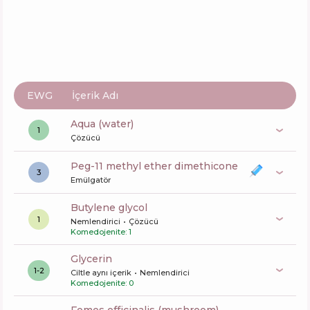
EWG
İçerik Adı
aqua (water)
1
Çözücü
peg-11 methyl ether dimethicone
3
Emülgatör
butylene glycol
1
Nemlendirici
Çözücü
Komedojenite: 1
glycerin
1-2
Ciltle aynı içerik
Nemlendirici
Komedojenite: 0