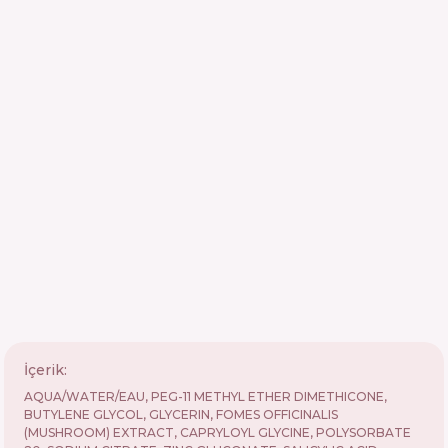
İçerik:
AQUA/WATER/EAU, PEG-11 METHYL ETHER DIMETHICONE,
BUTYLENE GLYCOL, GLYCERIN, FOMES OFFICINALIS
(MUSHROOM) EXTRACT, CAPRYLOYL GLYCINE, POLYSORBATE