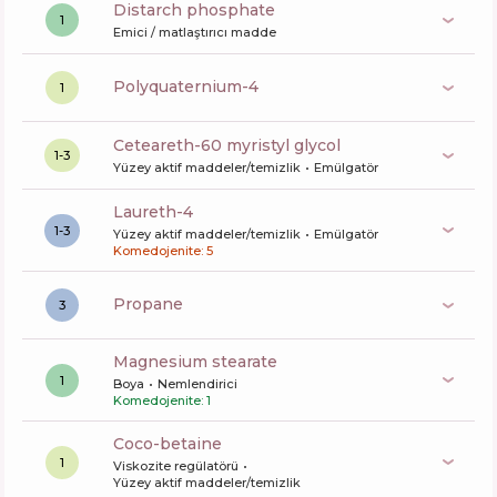
distarch phosphate
1
Emici / matlaştırıcı madde
polyquaternium-4
1
ceteareth-60 myristyl glycol
1-3
Yüzey aktif maddeler/temizlik
Emülgatör
laureth-4
1-3
Yüzey aktif maddeler/temizlik
Emülgatör
Komedojenite: 5
propane
3
magnesium stearate
1
Boya
Nemlendirici
Komedojenite: 1
coco-betaine
1
Viskozite regülatörü
Yüzey aktif maddeler/temizlik