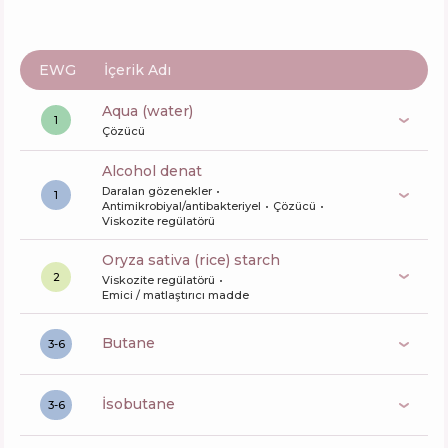
EWG
İçerik Adı
aqua (water)
1
Çözücü
alcohol denat
Daralan gözenekler
1
Antimikrobiyal/antibakteriyel
Çözücü
Viskozite regülatörü
oryza sativa (rice) starch
2
Viskozite regülatörü
Emici / matlaştırıcı madde
butane
3-6
isobutane
3-6