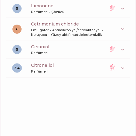
limonene
5
Parfümeri
Çözücü
cetrimonium chloride
6
Emülgatör
Antimikrobiyal/antibakteriyel
Koruyucu
Yüzey aktif maddeler/temizlik
geraniol
5
Parfümeri
citronellol
3-4
Parfümeri