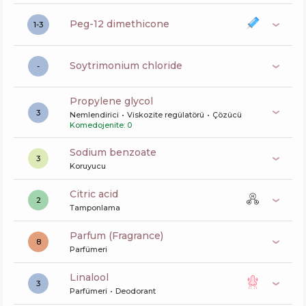
peg-12 dimethicone
1-3
soytrimonium chloride
-
propylene glycol
3
Nemlendirici
Viskozite regülatörü
Çözücü
Komedojenite: 0
sodium benzoate
3
Koruyucu
citric acid
2
Tamponlama
Parfum (Fragrance)
8
Parfümeri
linalool
3
Parfümeri
Deodorant