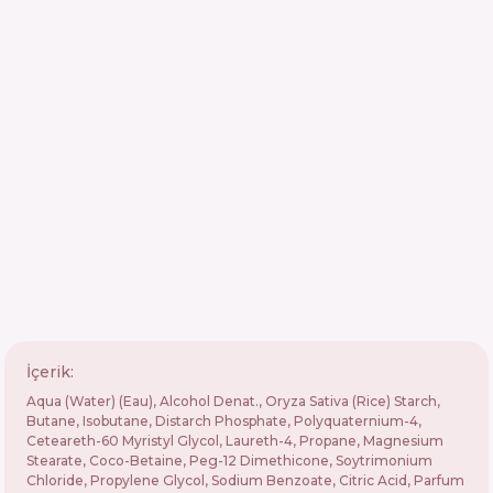
İçerik:
Aqua (Water) (Eau), Alcohol Denat., Oryza Sativa (Rice) Starch,
Butane, Isobutane, Distarch Phosphate, Polyquaternium-4,
Ceteareth-60 Myristyl Glycol, Laureth-4, Propane, Magnesium
Stearate, Coco-Betaine, Peg-12 Dimethicone, Soytrimonium
Chloride, Propylene Glycol, Sodium Benzoate, Citric Acid, Parfum