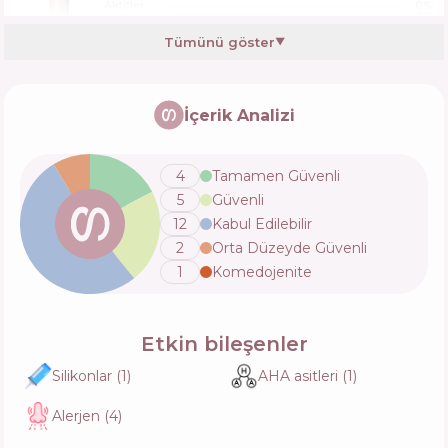
Aktifler
0
%
Fonksiyonlar
50
%
Tümünü göster
▼
Olaplex No. 4D Clean Volume Detox Dry
Shampoo
İçerik Analizi
İçerik
16
%
Aktifler
16
%
Fonksiyonlar
50
%
4
Tamamen Güvenli
5
Güvenli
Garnier Fructis Dry Shampoo Coco Water
12
Kabul Edilebilir
İçerik
21
%
2
Orta Düzeyde Güvenli
Aktifler
23
%
Fonksiyonlar
50
%
1
Komedojenite
Etkin bileşenler
Silikonlar
(
1
)
AHA asitleri
(
1
)
Alerjen
(
4
)