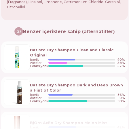
(Fragrance), Linalool, Limonene, Cetrimonium Chloride, Geraniol,
Citronellol.
Benzer içeriklere sahip (alternatifler)
Batiste Dry Shampoo Clean and Classic
Original
İçerik
40
%
Aktifler
28
%
Fonksiyonlar
52
%
Batiste Dry Shampoo Dark and Deep Brown
a Hint of Color
İçerik
36
%
Aktifler
0
%
Fonksiyonlar
58
%
BjOrn AxEn Dry Shampoo Melon Mist
İçerik
42
%