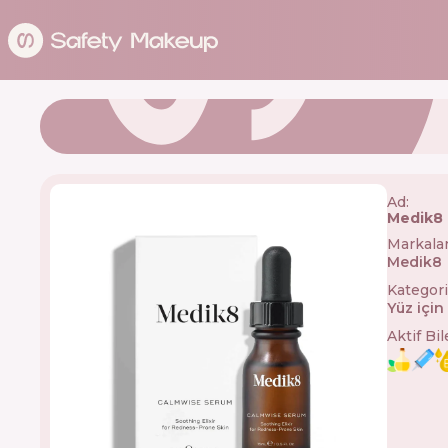
Ad:
Medik8
Markala
Medik8
Kategori
Yüz içi
Aktif Bi