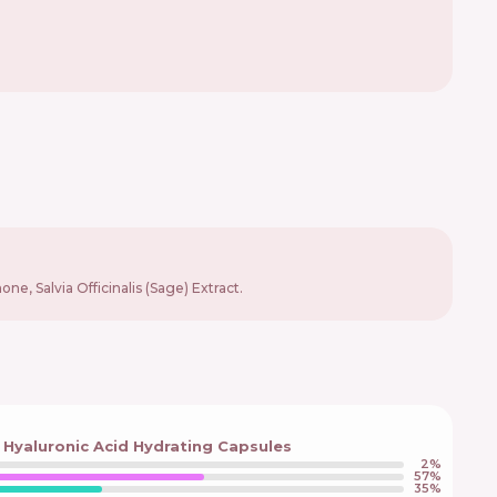
e, Salvia Officinalis (Sage) Extract.
 Hyaluronic Acid Hydrating Capsules
2
%
57
%
35
%