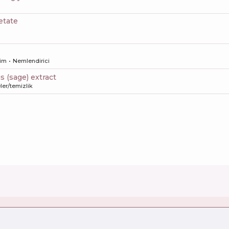
etate
şim
Nemlendirici
lis (sage) extract
er/temizlik