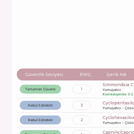
Güvenlik Seviyesi
EWG
İçerik Adı
Simmondsia Ch
1
Tamamen Güvenli
Yumuşatıcı
Komedojenite: 0-2
cyclopentasi
3
Kabul Edilebilir
Yumuşatıcı
Çözü
cyclohexasilo
2
Kabul Edilebilir
Yumuşatıcı
Çözü
caprylic/capri