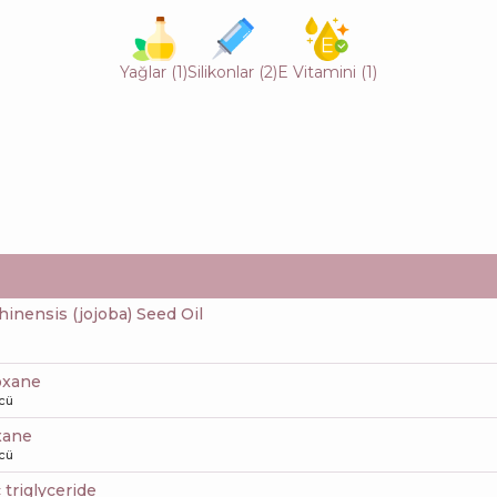
Yağlar
(
1
)
Silikonlar
(
2
)
E Vitamini
(
1
)
inensis (jojoba) Seed Oil
loxane
cü
xane
cü
c triglyceride