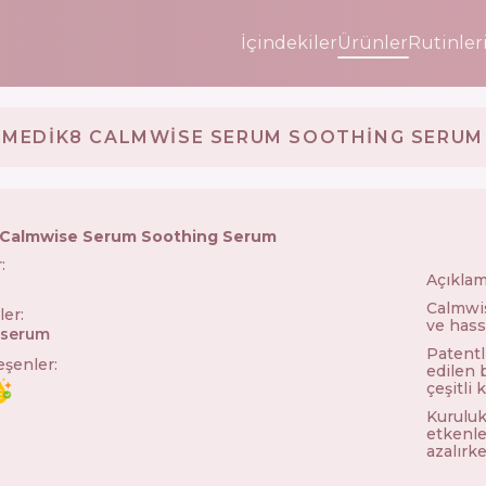
İçindekiler
Ürünler
Rutinler
MEDIK8 CALMWISE SERUM SOOTHING SERUM
 Calmwise Serum Soothing Serum
r
:
Açıklam
🇬🇧
Calmwise
ler
:
ve hassa
n serum
Patentli
leşenler
:
edilen 
çeşitli 
Kuruluk,
etkenle
azalırke