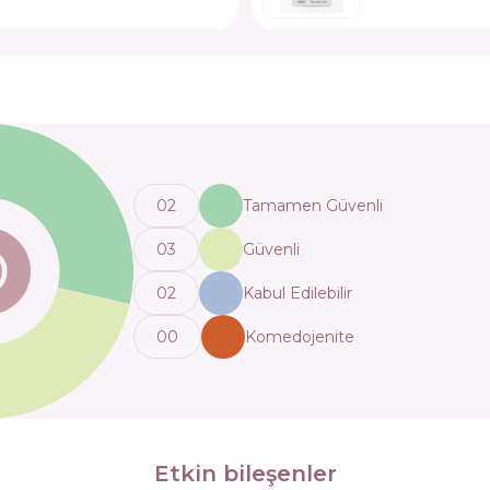
0
2
Tamamen Güvenli
0
3
Güvenli
0
2
Kabul Edilebilir
0
0
Komedojenite
Etkin bileşenler