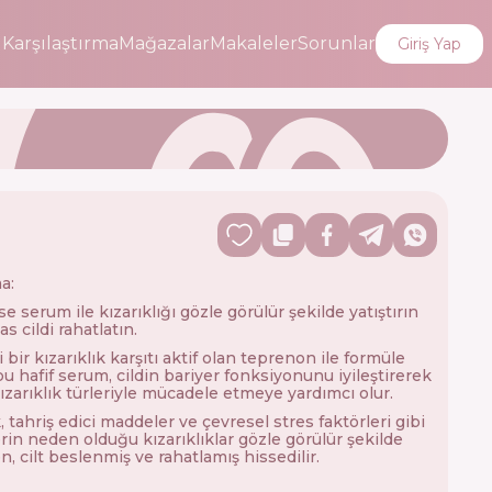
i
Karşılaştırma
Mağazalar
Makaleler
Sorunlar
Giriş Yap
a:
 serum ile kızarıklığı gözle görülür şekilde yatıştırın
s cildi rahatlatın.
 bir kızarıklık karşıtı aktif olan teprenon ile formüle
bu hafif serum, cildin bariyer fonksiyonunu iyileştirerek
kızarıklık türleriyle mücadele etmeye yardımcı olur.
 tahriş edici maddeler ve çevresel stres faktörleri gibi
rin neden olduğu kızarıklıklar gözle görülür şekilde
n, cilt beslenmiş ve rahatlamış hissedilir.