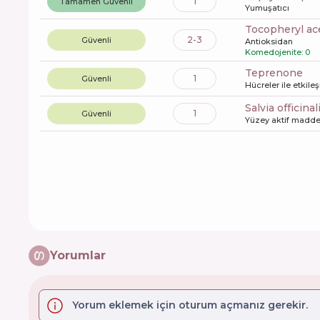
1
Tamamen Güvenli
Yumuşatıcı
tocopheryl ac
2-3
Güvenli
Antioksidan
Komedojenite: 0
teprenone
1
Güvenli
Hücreler ile etkile
salvia officina
1
Güvenli
Yüzey aktif maddel
Yorumlar
Yorum eklemek için oturum açmanız gerekir.