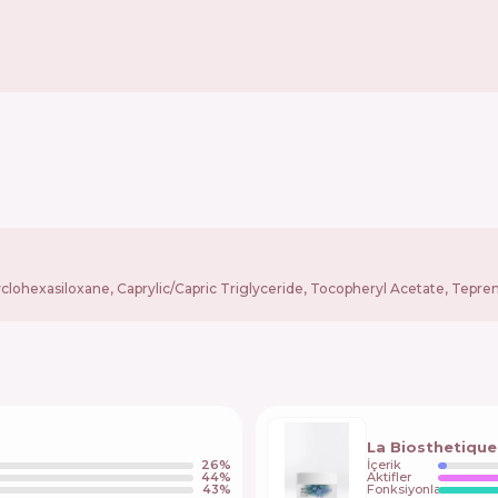
lohexasiloxane, Caprylic/Capric Triglyceride, Tocopheryl Acetate, Teprenon
La Biosthetique
26
%
İçerik
44
%
Aktifler
43
%
Fonksiyonlar