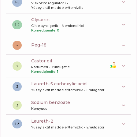
1-5
Viskozite regülatörü
Yüzey aktif maddeler/temizlik
glycerin
1-2
Ciltle aynı içerik
Nemlendirici
Komedojenite: 0
peg-18
-
castor oil
2
Parfümeri
Yumuşatıcı
Komedojenite: 1
laureth-5 carboxylic acid
2
Yüzey aktif maddeler/temizlik
Emülgatör
sodium benzoate
3
Koruyucu
laureth-2
1-3
Yüzey aktif maddeler/temizlik
Emülgatör