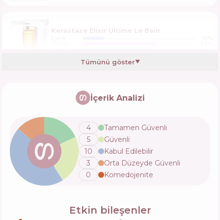
Kerastase Elixir Ultime Le Bain
İçerik
19
%
Aktifler
63
%
Fonksiyonlar
60
%
Tümünü göster
▼
Aussie Repair Miracle Shampoo
İçerik Analizi
İçerik
13
%
Aktifler
67
%
Fonksiyonlar
61
%
4
Tamamen Güvenli
5
Güvenli
L’Oréal Paris Elseve Growth Booster
10
Kabul Edilebilir
Shampoo
3
Orta Düzeyde Güvenli
İçerik
17
%
Aktifler
60
%
Fonksiyonlar
62
%
0
Komedojenite
L'Oreal Paris Elvive Extraordinary Oil
Etkin bileşenler
Coconut Shampoo