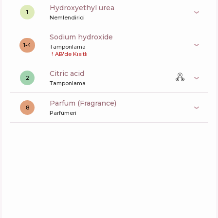
hydroxyethyl urea
1
Nemlendirici
sodium hydroxide
1-4
Tamponlama
!
AB'de Kısıtlı
citric acid
2
Tamponlama
Parfum (Fragrance)
8
Parfümeri