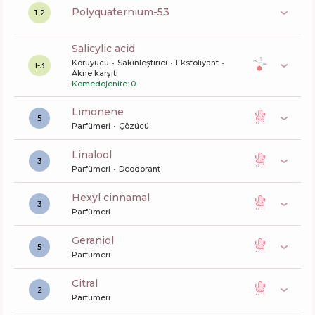
polyquaternium-53
1-2
salicylic acid
Koruyucu
Sakinleştirici
Eksfoliyant
1-3
Akne karşıtı
Komedojenite: 0
limonene
5
Parfümeri
Çözücü
linalool
3
Parfümeri
Deodorant
hexyl cinnamal
3
Parfümeri
geraniol
5
Parfümeri
citral
2
Parfümeri