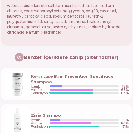
water, sodium laureth sulfate, mipa-laureth sulfate, sodium
chloride, cocamidopropyl betaine, glycerin, peg-18, castor oil,
laureth-5 carboxylic acid, sodium benzoate, laureth-2,
polyquaternium-53, salicylic acid, limonene, linalool, hexyl
cinnamal, geraniol, citral, hydroxyethyl urea, sodium hydroxide,
citric acid, Parfum (Fragrance)
Benzer içeriklere sahip (alternatifler)
Kerastase Bain Prevention Specifique
Shampoo
İçerik
18
%
Aktifler
63
%
Fonksiyonlar
63
%
Ziaja Shampo
İçerik
15
%
Aktifler
60
%
Fonksiyonlar
71
%