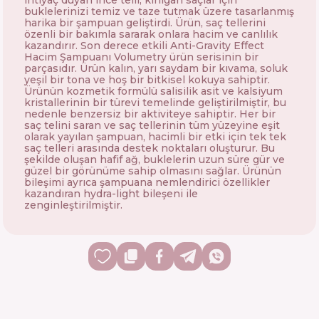
ihtiyaç duyan ince telli, kırılgan saçlar için
buklelerinizi temiz ve taze tutmak üzere tasarlanmış
harika bir şampuan geliştirdi. Ürün, saç tellerini
özenli bir bakımla sararak onlara hacim ve canlılık
kazandırır. Son derece etkili Anti-Gravity Effect
Hacim Şampuanı Volumetry ürün serisinin bir
parçasıdır. Ürün kalın, yarı saydam bir kıvama, soluk
yeşil bir tona ve hoş bir bitkisel kokuya sahiptir.
Ürünün kozmetik formülü salisilik asit ve kalsiyum
kristallerinin bir türevi temelinde geliştirilmiştir, bu
nedenle benzersiz bir aktiviteye sahiptir. Her bir
saç telini saran ve saç tellerinin tüm yüzeyine eşit
olarak yayılan şampuan, hacimli bir etki için tek tek
saç telleri arasında destek noktaları oluşturur. Bu
şekilde oluşan hafif ağ, buklelerin uzun süre gür ve
güzel bir görünüme sahip olmasını sağlar. Ürünün
bileşimi ayrıca şampuana nemlendirici özellikler
kazandıran hydra-light bileşeni ile
zenginleştirilmiştir.