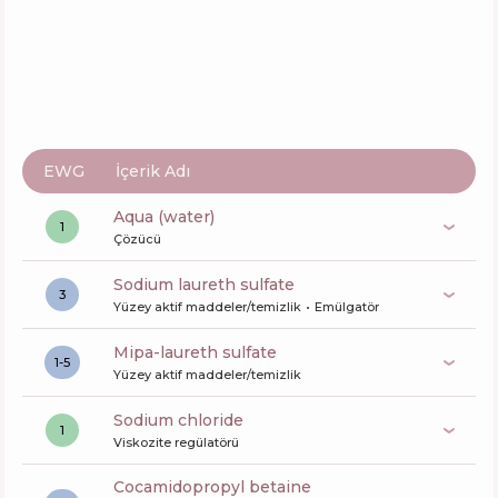
L'Oreal Professionnel Metal Detox pre-
shampoo treatment
İçerik
21
%
Aktifler
58
%
Fonksiyonlar
73
%
EWG
İçerik Adı
aqua (water)
1
Çözücü
sodium laureth sulfate
3
Yüzey aktif maddeler/temizlik
Emülgatör
mipa-laureth sulfate
1-5
Yüzey aktif maddeler/temizlik
sodium chloride
1
Viskozite regülatörü
cocamidopropyl betaine