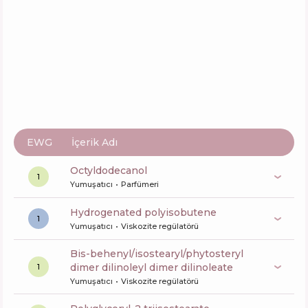
EWG
İçerik Adı
octyldodecanol
1
Yumuşatıcı
Parfümeri
hydrogenated polyisobutene
1
Yumuşatıcı
Viskozite regülatörü
bis-behenyl/isostearyl/phytosteryl
dimer dilinoleyl dimer dilinoleate
1
Yumuşatıcı
Viskozite regülatörü