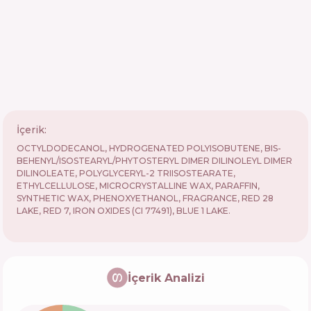
İçerik:
OCTYLDODECANOL, HYDROGENATED POLYISOBUTENE, BIS-
BEHENYL/ISOSTEARYL/PHYTOSTERYL DIMER DILINOLEYL DIMER
DILINOLEATE, POLYGLYCERYL-2 TRIISOSTEARATE,
ETHYLCELLULOSE, MICROCRYSTALLINE WAX, PARAFFIN,
SYNTHETIC WAX, PHENOXYETHANOL, FRAGRANCE, RED 28
LAKE, RED 7, IRON OXIDES (CI 77491), BLUE 1 LAKE.
İçerik Analizi