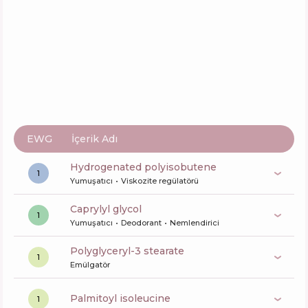
EWG
İçerik Adı
hydrogenated polyisobutene
1
Yumuşatıcı
Viskozite regülatörü
caprylyl glycol
1
Yumuşatıcı
Deodorant
Nemlendirici
polyglyceryl-3 stearate
1
Emülgatör
palmitoyl isoleucine
1