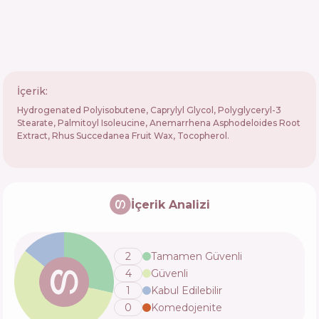
İçerik:
Hydrogenated Polyisobutene, Caprylyl Glycol, Polyglyceryl-3
Stearate, Palmitoyl Isoleucine, Anemarrhena Asphodeloides Root
Extract, Rhus Succedanea Fruit Wax, Tocopherol.
İçerik Analizi
2
Tamamen Güvenli
4
Güvenli
1
Kabul Edilebilir
0
Komedojenite