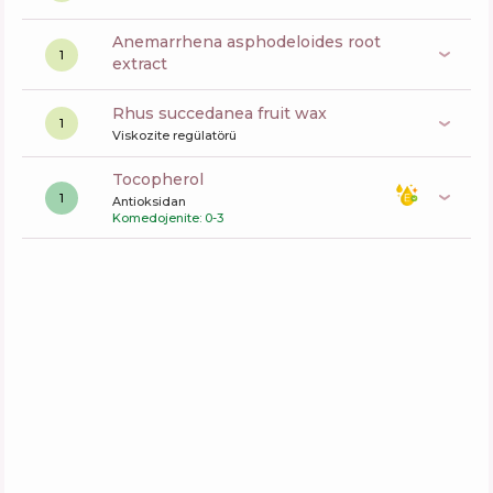
anemarrhena asphodeloides root
1
extract
rhus succedanea fruit wax
1
Viskozite regülatörü
tocopherol
1
Antioksidan
Komedojenite: 0-3