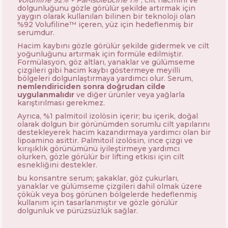
Volufiline 92% + Pal-Isoleucine 1%
*, cilt hacmini ve
dolgunluğunu gözle görülür şekilde artırmak için
yaygın olarak kullanılan bilinen bir teknoloji olan
%92 Volufiline™ içeren, yüz için hedeflenmiş bir
serumdur.
Hacim kaybını gözle görülür şekilde gidermek ve cilt
yoğunluğunu artırmak için formüle edilmiştir.
Formülasyon, göz altları, yanaklar ve gülümseme
çizgileri gibi hacim kaybı göstermeye meyilli
bölgeleri dolgunlaştırmaya yardımcı olur. Serum,
nemlendiriciden sonra doğrudan cilde
uygulanmalıdır
ve diğer ürünler veya yağlarla
karıştırılması gerekmez.
Ayrıca, %1 palmitoil izolösin içerir; bu içerik, doğal
olarak dolgun bir görünümden sorumlu cilt yapılarını
destekleyerek hacim kazandırmaya yardımcı olan bir
lipoamino asittir. Palmitoil izolösin, ince çizgi ve
kırışıklık görünümünü iyileştirmeye yardımcı
olurken, gözle görülür bir lifting etkisi için cilt
esnekliğini destekler.
bu konsantre serum; şakaklar, göz çukurları,
yanaklar ve gülümseme çizgileri dahil olmak üzere
çökük veya boş görünen bölgelerde hedeflenmiş
kullanım için tasarlanmıştır ve gözle görülür
dolgunluk ve pürüzsüzlük sağlar.