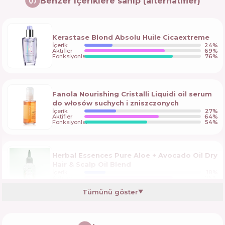
Benzer içeriklere sahip (alternatifler)
Kerastase Blond Absolu Huile Cicaextreme
İçerik
24
%
Aktifler
69
%
Fonksiyonlar
76
%
Fanola Nourishing Cristalli Liquidi oil serum
do włosów suchych i zniszczonych
İçerik
27
%
Aktifler
64
%
Fonksiyonlar
54
%
Herbal Essences Pure Aloe + Avocado Oil Dry
Hair & Scalp Oil Blend
İçerik
18
%
Aktifler
76
%
Fonksiyonlar
60
%
Tümünü göster
▼
L'Oreal Paris Elvive Extra Oil