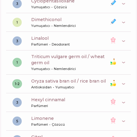
cyclopentasiloxane
3
Yumuşatıcı
Çözücü
dimethiconol
1
Yumuşatıcı
Nemlendirici
linalool
3
Parfümeri
Deodorant
triticum vulgare germ oil / wheat
germ oil
1
Yumuşatıcı
Nemlendirici
oryza sativa bran oil / rice bran oil
1-2
Antioksidan
Yumuşatıcı
hexyl cinnamal
3
Parfümeri
limonene
5
Parfümeri
Çözücü