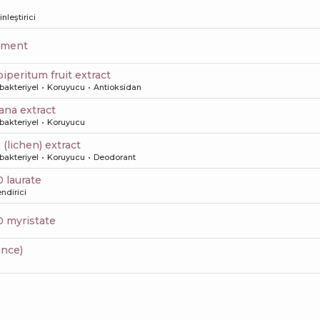
nleştirici
erment
iperitum fruit extract
bakteriyel
Koruyucu
Antioksidan
eana extract
bakteriyel
Koruyucu
 (lichen) extract
bakteriyel
Koruyucu
Deodorant
0 laurate
ndirici
10 myristate
ance)