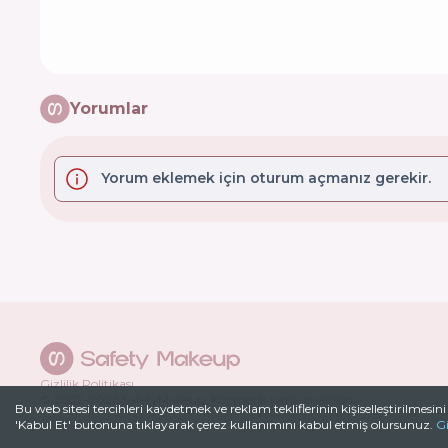
Yorumlar
Yorum eklemek için oturum açmanız gerekir.
Gizlilik Politikası
© 2022-
2026
SafetyMakeup.
Kozmetik içerik analizörü
.
Bu web sitesi tercihleri ​​kaydetmek ve reklam tekliflerinin kişiselleştirilmesini
'Kabul Et' butonuna tıklayarak çerez kullanımını kabul etmiş olursunuz.
Gi