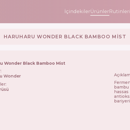
İçindekiler
Ürünler
Rutinler
HARUHARU WONDER BLACK BAMBOO MIST
u Wonder Black Bamboo Mist
r
:
Açıklam
ru Wonder
🇰🇷
Ferment
ler
:
bambu k
rüsü
hassas c
antioks
bariyeri