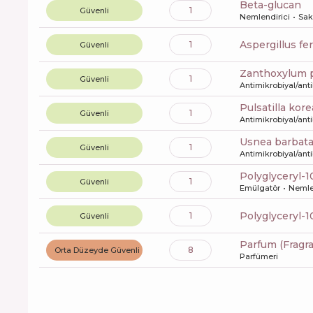
beta-glucan
1
Güvenli
Nemlendirici
Saki
aspergillus f
1
Güvenli
zanthoxylum p
1
Güvenli
Antimikrobiyal/anti
pulsatilla kor
1
Güvenli
Antimikrobiyal/anti
usnea barbata
1
Güvenli
Antimikrobiyal/anti
polyglyceryl-1
1
Güvenli
Emülgatör
Nemle
polyglyceryl-
1
Güvenli
Parfum (Fragr
8
Orta Düzeyde Güvenli
Parfümeri