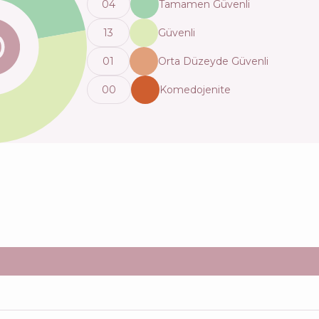
0
4
Tamamen Güvenli
13
Güvenli
0
1
Orta Düzeyde Güvenli
0
0
Komedojenite