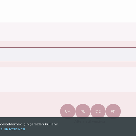
UA
PL
DE
FR
Alternatif versiyon
 desteklemek için çerezleri kullanır.
zlilik Politikası