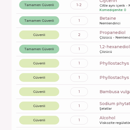
glycerin
1-2
Tamamen Güvenli
Ciltle aynı içerik
Komedojenite: 0
betaine
1
Tamamen Güvenli
Nemlendirici
propanediol
2
Güvenli
Çözücü
Nemlendi
1,2-hexanediol
1
Tamamen Güvenli
Çözücü
phyllostachys
1
Güvenli
phyllostachy
1
Güvenli
bambusa vulga
1
Güvenli
sodium phyta
1
Güvenli
Şelatlar
alcohol
1
Güvenli
Viskozite regülatö