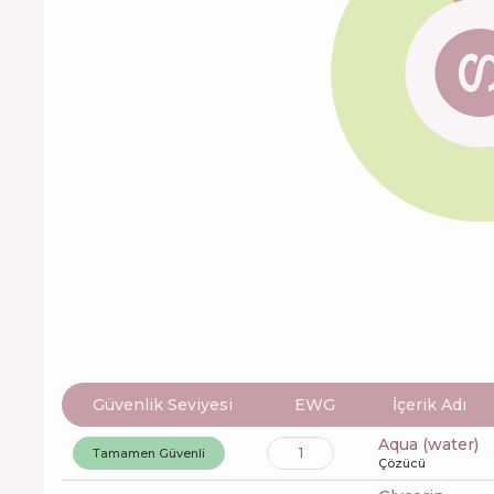
Güvenlik Seviyesi
EWG
İçerik Adı
aqua (water)
1
Tamamen Güvenli
Çözücü