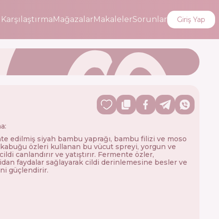
i
Karşılaştırma
Mağazalar
Makaleler
Sorunlar
Giriş Yap
a:
e edilmiş siyah bambu yaprağı, bambu filizi ve moso
abuğu özleri kullanan bu vücut spreyi, yorgun ve
ildi canlandırır ve yatıştırır. Fermente özler,
idan faydalar sağlayarak cildi derinlemesine besler ve
ni güçlendirir.