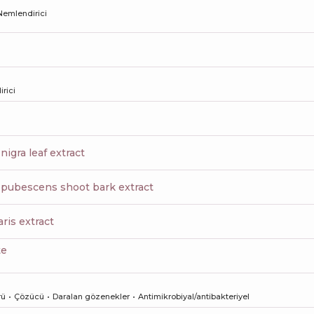
Nemlendirici
rici
 nigra leaf extract
s pubescens shoot bark extract
ris extract
te
rü
Çözücü
Daralan gözenekler
Antimikrobiyal/antibakteriyel