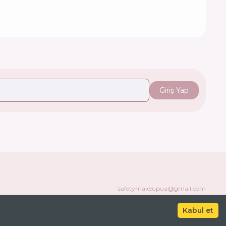
Giriş Yap
safetymakeupua@gmail.com
Kabul et