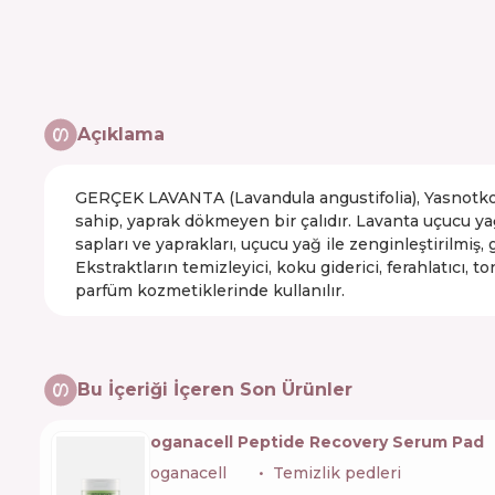
Açıklama
GERÇEK LAVANTA (Lavandula angustifolia), Yasnotkovye 
sahip, yaprak dökmeyen bir çalıdır. Lavanta uçucu yağ
sapları ve yaprakları, uçucu yağ ile zenginleştirilmiş,
Ekstraktların temizleyici, koku giderici, ferahlatıcı, t
parfüm kozmetiklerinde kullanılır.
Bu İçeriği İçeren Son Ürünler
oganacell Peptide Recovery Serum Pad
oganacell
🇰🇷
Temizlik pedleri