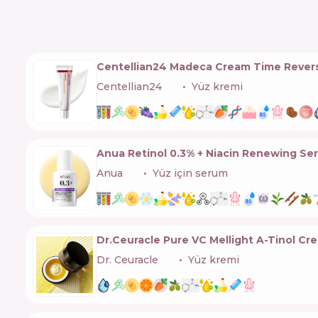
Centellian24 Madeca Cream Time Rever
Centellian24
🇰🇷
Yüz kremi
Anua Retinol 0.3% + Niacin Renewing Se
Anua
🇰🇷
Yüz için serum
Dr.Ceuracle Pure VC Mellight A-Tinol Cr
Dr. Ceuracle
🇰🇷
Yüz kremi