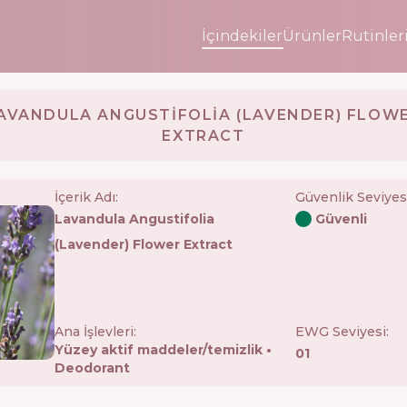
İçindekiler
Ürünler
Rutinler
AVANDULA ANGUSTIFOLIA (LAVENDER) FLOW
EXTRACT
İçerik Adı:
Güvenlik Seviyes
Lavandula Angustifolia
Güvenli
(lavender) Flower Extract
Ana İşlevleri:
EWG Seviyesi:
Yüzey aktif maddeler/temizlik
01
Deodorant