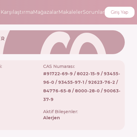
i
Karşılaştırma
Mağazalar
Makaleler
Sorunlar
Giriş Yap
ER
i
:
CAS Numarası:
#
91722-69-9 / 8022-15-9 / 93455-
96-0 / 93455-97-1 / 92623-76-2 /
84776-65-8 / 8000-28-0 / 90063-
37-9
Aktif Bileşenler:
Alerjen