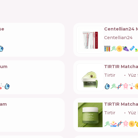
se
Centellian24
Centellian24
🇰
rum
TIRTIR Matcha
Tirtir
🇰🇷
Yüz 
eam
TIRTIR Match
Tirtir
🇰🇷
Yüz 