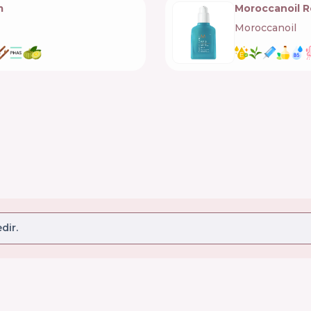
m
Moroccanoil R
Moroccanoil
🇮🇱
dir.