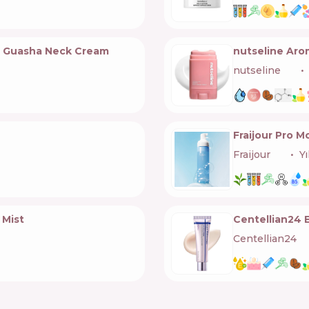
0 Guasha Neck Cream
nutseline Aro
nutseline
🇰🇷
Fraijour Pro M
Fraijour
🇰🇷
Y
 Mist
Centellian24
Centellian24
🇰