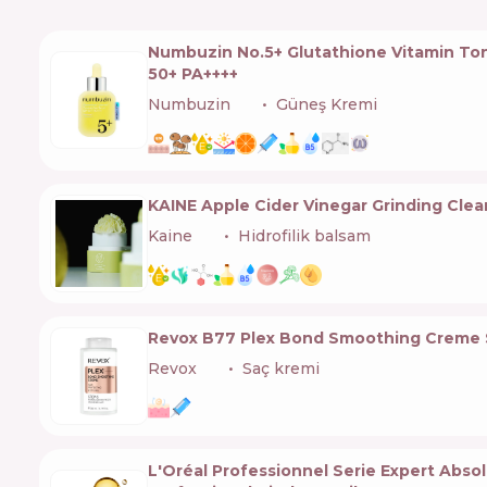
Numbuzin No.5+ Glutathione Vitamin To
50+ PA++++
Numbuzin
🇰🇷
Güneş Kremi
KAINE Apple Cider Vinegar Grinding Cle
Kaine
🇰🇷
Hidrofilik balsam
Revox B77 Plex Bond Smoothing Creme 
Revox
🇧🇬
Saç kremi
L'Oréal Professionnel Serie Expert Absol