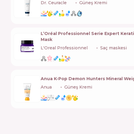
Dr. Ceuracle
🇰🇷
Güneş Kremi
L’Oréal Professionnel Serie Expert Kerat
Mask
L'Oreal Professionnel
🇫🇷
Saç maskesi
Anua K-Pop Demon Hunters Mineral Weig
Anua
🇰🇷
Güneş Kremi