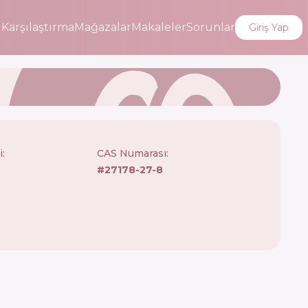
i
Karşılaştırma
Mağazalar
Makaleler
Sorunlar
Giriş Yap
i
:
CAS Numarası:
#
27178-27-8