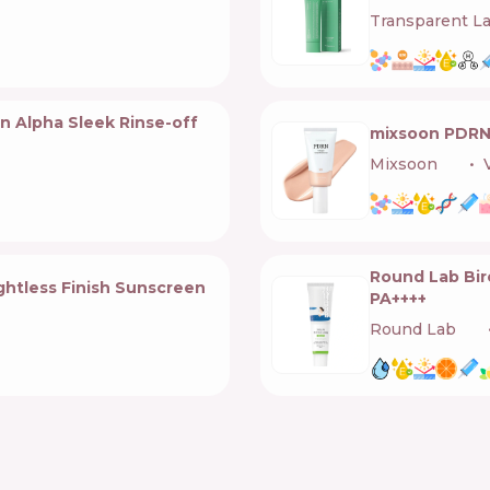
Transparent L
in Alpha Sleek Rinse-off
mixsoon PDRN 
Mixsoon
🇰🇷
Round Lab Bir
htless Finish Sunscreen
PA++++
Round Lab
🇰🇷