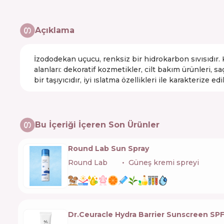
Açıklama
İzododekan uçucu, renksiz bir hidrokarbon sıvısıdır. K
alanları: dekoratif kozmetikler, cilt bakım ürünleri, s
bir taşıyıcıdır, iyi ıslatma özellikleri ile karakterize edil
Bu İçeriği İçeren Son Ürünler
Round Lab Sun Spray
Round Lab
🇰🇷
Güneş kremi spreyi
Dr.Ceuracle Hydra Barrier Sunscreen SP