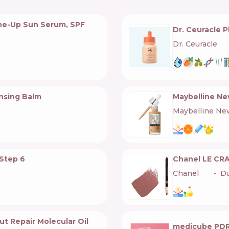
ne-Up Sun Serum, SPF
Dr. Ceuracle 
Dr. Ceuracle
🇰🇷
ansing Balm
Maybelline Ne
Maybelline Ne
Step 6
Chanel LE CRA
Chanel
🇫🇷
Du
ut Repair Molecular Oil
medicube PDR