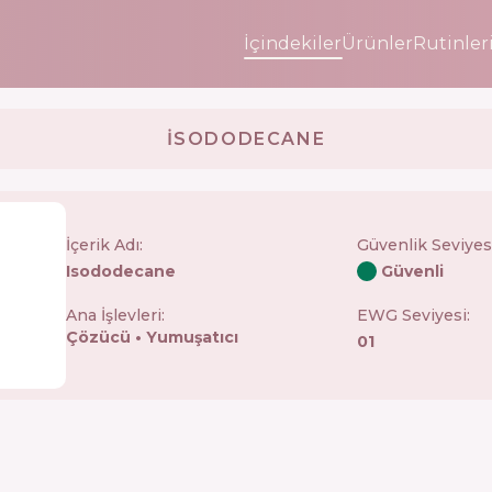
İçindekiler
Ürünler
Rutinler
ISODODECANE
İçerik Adı:
Güvenlik Seviyes
Isododecane
Güvenli
Ana İşlevleri:
EWG Seviyesi:
Çözücü
Yumuşatıcı
01