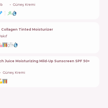
ab
🇪🇸
Güneş Kremi
Collagen Tinted Moisturizer
Vakıf
ch Juice Moisturizing Mild-Up Sunscreen SPF 50+
Güneş Kremi