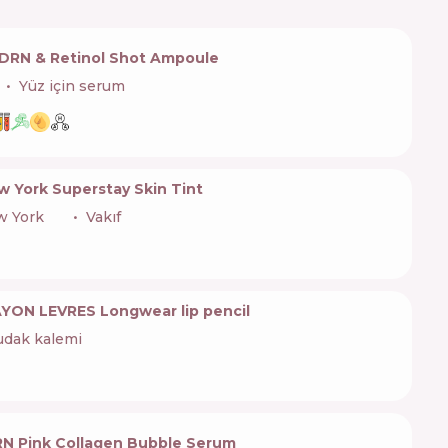
PDRN & Retinol Shot Ampoule
Yüz için serum
w York Superstay Skin Tint
w York
🇺🇸
Vakıf
YON LEVRES Longwear lip pencil
dak kalemi
N Pink Collagen Bubble Serum