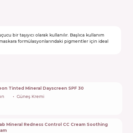
cu bir taşıyıcı olarak kullanılır. Başlıca kullanım
 ve maskara formülasyonlarındaki pigmentler için ideal
eon Tinted Mineral Dayscreen SPF 30
on
🇰🇷
Güneş Kremi
ab Mineral Redness Control CC Cream Soothing
eam