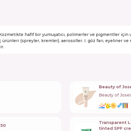
ozmetikte hafif bir yumuşatıcı, polimerler ve pigmentler için uçu
aç ürünleri (spreyler, kremler), aerosoller. I. göz farı, eyeliner
ir.
Beauty of Jos
Beauty of Jose
Transparent L
F50
tinted SPF cr