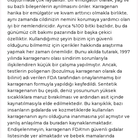
oluşturmada çok faydalıdır. Bir emülgatör olarak, yağ ve
su bazlı bileşenlerin ayrılmasını önler. Karragenan
harika bir emülgatör ve kıvam arttırıcı olmakla birlikte,
aynı zamanda cildinizin nemini korumaya yardımcı olan
iyi bir nemlendiricidir. Ayrıca %100 bitki bazlıdır, bu da
günümüz cilt bakımı pazarında bir başka çekici
özelliktir. Kullandığımız şeyin bizim için güvenli
olduğunu bilmemiz için içerikler hakkında araştırma
yapmak her zaman önemlidir. Bunu akılda tutarak, 1997
yılında karragenanı olası sindirim sorunlarıyla
ilişkilendiren küçük bir çalışma yapılmıştır. Ancak,
testlerin poligenan (bozulmuş karragenan olarak da
bilinir) adı verilen FDA tarafından onaylanmamış bir
karragenan formuyla yapıldığı keşfedildi. Sentetik
karragenanın bu çeşidi, deniz yosununun yüksek
sıcaklıklara maruz bırakılması ve ardından asit içinde
kaynatılmasıyla elde edilmektedir. Bu karışıklık, bazı
insanların gıdalarda ve kozmetiklerde kullanılan
karragenanın aynı olduğuna inanmasına yol açmıştır ve
yanlış anlaşılma da buradan kaynaklanmaktadır.
Endişelenmeyin, karragenan FDA'nın güvenli gıdalar
listesinde yer almaktadır ve bebek mamalarında