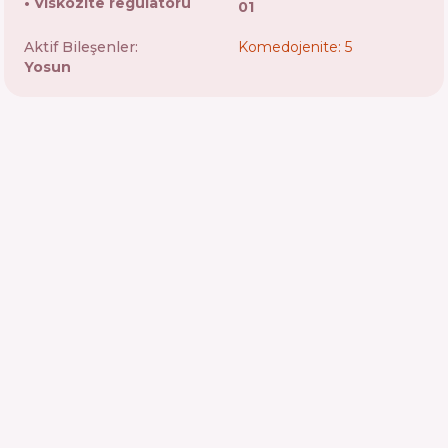
Viskozite regülatörü
01
Aktif Bileşenler:
Komedojenite: 5
Yosun