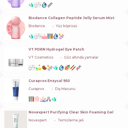
Biodance Collagen Peptide Jelly Serum Mist
Biodance
🇰🇷
Yüz köprüsü
VT PDRN Hydrogel Eye Patch
VT Cosmetics
🇰🇷
Göz altında yamalar
Curaprox Enzycal 950
Curaprox
🇨🇭
Diş Macunu
Novexpert Purifying Clear Skin Foaming Gel
Novexpert
🇫🇷
Temizleme jeli