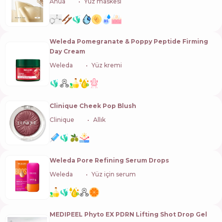
Anua
🇰🇷
Yüz maskesi
Weleda Pomegranate & Poppy Peptide Firming
Day Cream
Weleda
🇨🇭
Yüz kremi
Clinique Cheek Pop Blush
Clinique
🇺🇸
Allık
Weleda Pore Refining Serum Drops
Weleda
🇨🇭
Yüz için serum
MEDIPEEL Phyto EX PDRN Lifting Shot Drop Gel