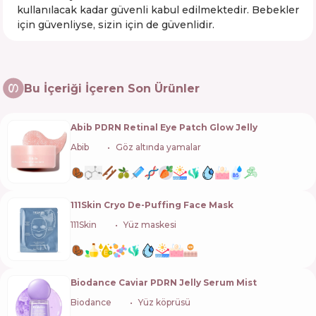
kullanılacak kadar güvenli kabul edilmektedir. Bebekler
için güvenliyse, sizin için de güvenlidir.
Bu İçeriği İçeren Son Ürünler
Abib PDRN Retinal Eye Patch Glow Jelly
Abib
🇰🇷
Göz altında yamalar
111Skin Cryo De-Puffing Face Mask
111Skin
🇬🇧
Yüz maskesi
Biodance Caviar PDRN Jelly Serum Mist
Biodance
🇰🇷
Yüz köprüsü