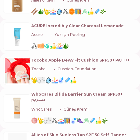
Allies of Skin
🇸🇬
Güneş Kremi
ACURE Incredibly Clear Charcoal Lemonade
Acure
🇺🇸
Yüz için Peeling
Tocobo Apple Dewy Fit Cushion SPF50+ PA++++
Tocobo
🇰🇷
Cushion-Foundation
WhoCares Bifida Barrier Sun Cream SPF50+
PA++++
WhoCares
🇮🇹
Güneş Kremi
Allies of Skin Sunless Tan SPF 50 Self-Tanner