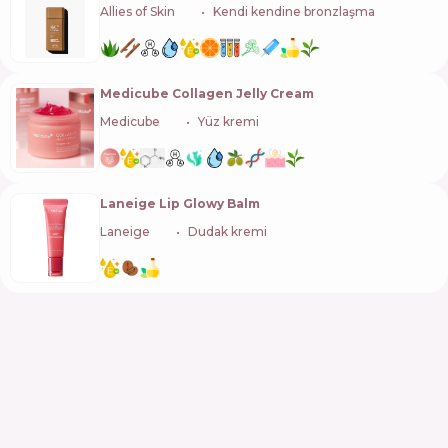
Allies of Skin
🇸🇬
Kendi kendine bronzlaşma
Medicube Collagen Jelly Cream
Medicube
🇰🇷
Yüz kremi
Laneige Lip Glowy Balm
Laneige
🇰🇷
Dudak kremi