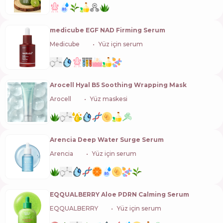
medicube EGF NAD Firming Serum
Medicube
🇰🇷
Yüz için serum
Arocell Hyal B5 Soothing Wrapping Mask
Arocell
🇰🇷
Yüz maskesi
Arencia Deep Water Surge Serum
Arencia
🇰🇷
Yüz için serum
EQQUALBERRY Aloe PDRN Calming Serum
EQQUALBERRY
🇰🇷
Yüz için serum