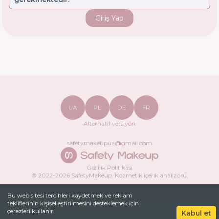
Giriş Yap
UA
PL
DE
FR
Alternatif versiyon
safetymakeupua@gmail.com
Gizlilik Politikası
© 2022-
2026
SafetyMakeup.
Kozmetik içerik analizörü
.
Bu web sitesi tercihleri ​​kaydetmek ve reklam
tekliflerinin kişiselleştirilmesini desteklemek için
çerezleri kullanır.
Kabul et